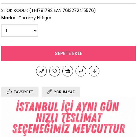
STOK KODU
(TH1791792 EAN:7613272415576)
Marka
:
Tommy Hilfiger
TAVSIYE ET
YORUM YAZ