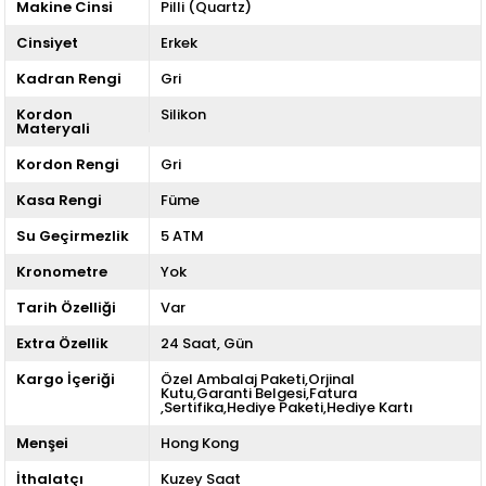
Makine Cinsi
Pilli (Quartz)
Cinsiyet
Erkek
Kadran Rengi
Gri
Kordon
Silikon
Materyali
Kordon Rengi
Gri
Kasa Rengi
Füme
Su Geçirmezlik
5 ATM
Kronometre
Yok
Tarih Özelliği
Var
Extra Özellik
24 Saat
Gün
Kargo İçeriği
Özel Ambalaj Paketi,Orjinal
Kutu,Garanti Belgesi,Fatura
,Sertifika,Hediye Paketi,Hediye Kartı
Menşei
Hong Kong
İthalatçı
Kuzey Saat