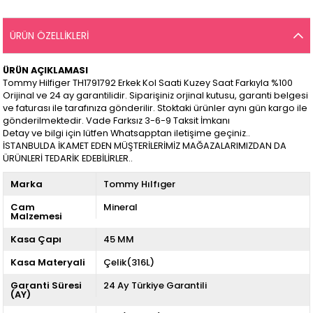
ÜRÜN ÖZELLIKLERI
ÜRÜN AÇIKLAMASI
Tommy Hilfiger TH1791792 Erkek Kol Saati Kuzey Saat Farkıyla %100
Orijinal ve 24 ay garantilidir. Siparişiniz orjinal kutusu, garanti belgesi
ve faturası ile tarafınıza gönderilir. Stoktaki ürünler aynı gün kargo ile
gönderilmektedir. Vade Farksız 3-6-9 Taksit İmkanı
Detay ve bilgi için lütfen Whatsapptan iletişime geçiniz..
İSTANBULDA İKAMET EDEN MÜŞTERİLERİMİZ MAĞAZALARIMIZDAN DA
ÜRÜNLERİ TEDARİK EDEBİLİRLER..
Marka
Tommy Hılfıger
Cam
Mineral
Malzemesi
Kasa Çapı
45 MM
Kasa Materyali
Çelik(316L)
Garanti Süresi
24 Ay Türkiye Garantili
(AY)