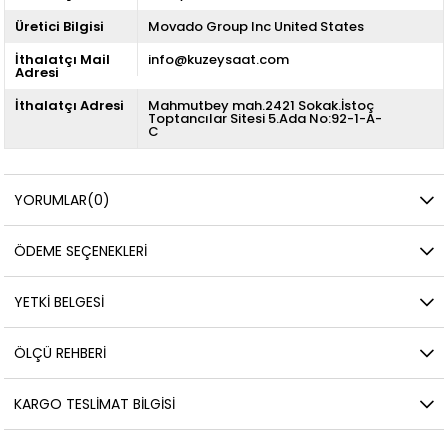
Üretici Bilgisi
Movado Group Inc United States
İthalatçı Mail
info@kuzeysaat.com
Adresi
İthalatçı Adresi
Mahmutbey mah.2421 Sokak.İstoç
Toptancılar Sitesi 5.Ada No:92-1-A-
C
YORUMLAR
(0)
ÖDEME SEÇENEKLERI
YETKİ BELGESİ
ÖLÇÜ REHBERI
KARGO TESLIMAT BILGISI