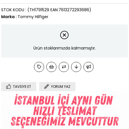
STOK KODU
(TH1791529 EAN:7613272293686)
Marka
:
Tommy Hilfiger
Ürün stoklarımızda kalmamıştır.
TAVSIYE ET
YORUM YAZ