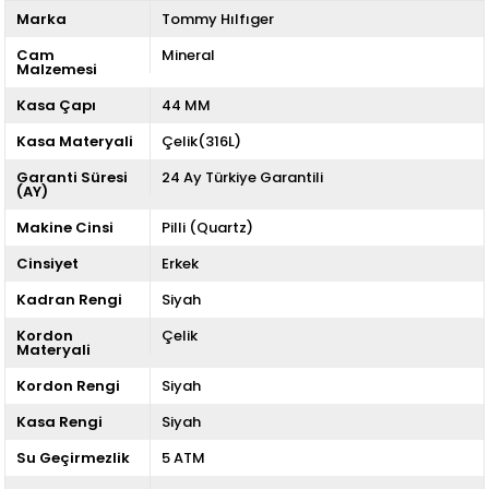
Marka
Tommy Hılfıger
Cam
Mineral
Malzemesi
Kasa Çapı
44 MM
Kasa Materyali
Çelik(316L)
Garanti Süresi
24 Ay Türkiye Garantili
(AY)
Makine Cinsi
Pilli (Quartz)
Cinsiyet
Erkek
Kadran Rengi
Siyah
Kordon
Çelik
Materyali
Kordon Rengi
Siyah
Kasa Rengi
Siyah
Su Geçirmezlik
5 ATM