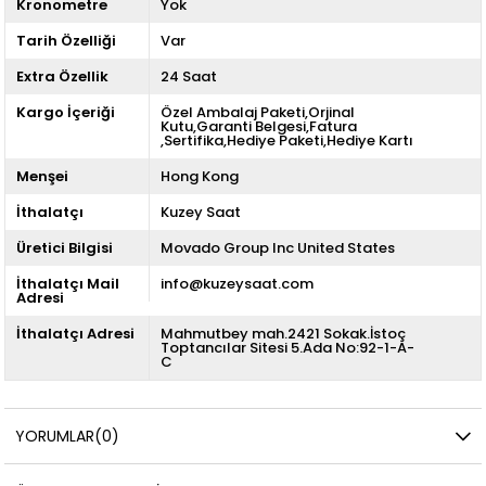
Kronometre
Yok
Tarih Özelliği
Var
Extra Özellik
24 Saat
Kargo İçeriği
Özel Ambalaj Paketi,Orjinal
Kutu,Garanti Belgesi,Fatura
,Sertifika,Hediye Paketi,Hediye Kartı
Menşei
Hong Kong
İthalatçı
Kuzey Saat
Üretici Bilgisi
Movado Group Inc United States
İthalatçı Mail
info@kuzeysaat.com
Adresi
İthalatçı Adresi
Mahmutbey mah.2421 Sokak.İstoç
Toptancılar Sitesi 5.Ada No:92-1-A-
C
YORUMLAR
(0)