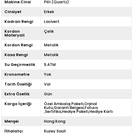
Makine Cinsi
Pilli (Quartz)
Cinsiyet
Erkek
Kadran Rengi
Lacivert
Kordon
Çelik
Materyali
Kordon Rengi
Metalik
Kasa Rengi
Metalik
Su Geçirmezlik
5 ATM
Kronometre
Yok
Tarih Özelliği
Var
Extra Özellik
Gün
Kargo İçeriği
Özel Ambalaj Paketi,Orjinal
Kutu,Garanti Belgesi,Fatura
,Sertifika,Hediye Paketi,Hediye Kartı
Menşei
Hong Kong
İthalatçı
Kuzey Saat