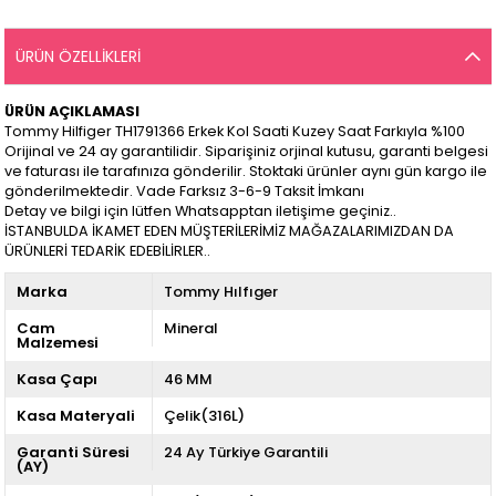
ÜRÜN ÖZELLIKLERI
ÜRÜN AÇIKLAMASI
Tommy Hilfiger TH1791366 Erkek Kol Saati Kuzey Saat Farkıyla %100
Orijinal ve 24 ay garantilidir. Siparişiniz orjinal kutusu, garanti belgesi
ve faturası ile tarafınıza gönderilir. Stoktaki ürünler aynı gün kargo ile
gönderilmektedir. Vade Farksız 3-6-9 Taksit İmkanı
Detay ve bilgi için lütfen Whatsapptan iletişime geçiniz..
İSTANBULDA İKAMET EDEN MÜŞTERİLERİMİZ MAĞAZALARIMIZDAN DA
ÜRÜNLERİ TEDARİK EDEBİLİRLER..
Marka
Tommy Hılfıger
Cam
Mineral
Malzemesi
Kasa Çapı
46 MM
Kasa Materyali
Çelik(316L)
Garanti Süresi
24 Ay Türkiye Garantili
(AY)