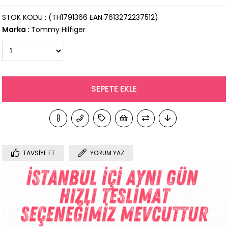
STOK KODU
(TH1791366 EAN:7613272237512)
Marka
:
Tommy Hilfiger
TAVSIYE ET
YORUM YAZ