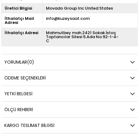
Üretici Bilgisi
Movado Group Inc United States
İthalatçı Mail
info@kuzeysaat.com
Adresi
İthalatçı Adresi
Mahmutbey mah.2421 Sokak.İstoç
Toptancılar Sitesi 5.Ada No:92-1-A-
C
YORUMLAR
(0)
ÖDEME SEÇENEKLERI
YETKİ BELGESİ
ÖLÇÜ REHBERI
KARGO TESLIMAT BILGISI