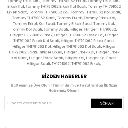
Tommy TH1791062
Tommy TH1791062 Erkek
Tommy TH1791062
,
,
Erkek Kol
Tommy TH1791062 Erkek Kol Saati
Tommy TH1791062
,
,
Erkek Saati
Tommy TH1791062 Kol
Tommy TH1791062 Kol Saati
,
,
,
Tommy TH1791062 Saati
Tommy Erkek
Tommy Erkek Kol
,
,
,
Tommy Erkek Kol Saati
Tommy Erkek Saati
Tommy Kol
,
,
,
Tommy Kol Saati
Tommy Saati
Hilfiger
Hilfiger TH1791062
,
,
,
,
Hilfiger TH1791062 Erkek
Hilfiger TH1791062 Erkek Kol
Hilfiger
,
,
TH1791062 Erkek Kol Saati
Hilfiger TH1791062 Erkek Saati
,
,
Hilfiger TH1791062 Kol
Hilfiger TH1791062 Kol Saati
Hilfiger
,
,
TH1791062 Saati
Hilfiger Erkek
Hilfiger Erkek Kol
Hilfiger Erkek
,
,
,
Kol Saati
Hilfiger Erkek Saati
Hilfiger Kol
Hilfiger Kol Saati
,
,
,
,
Hilfiger Saati
TH1791062
TH1791062 Erkek
,
,
,
BIZDEN HABERLER
Bültenimize Üye Olun ! Tüm İndirim ve Fırsatlardan İlk Sizin
Haberiniz Olsun !
GÖNDER