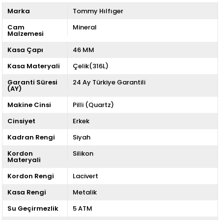
Marka
Tommy Hılfıger
Cam
Mineral
Malzemesi
Kasa Çapı
46 MM
Kasa Materyali
Çelik(316L)
Garanti Süresi
24 Ay Türkiye Garantili
(AY)
Makine Cinsi
Pilli (Quartz)
Cinsiyet
Erkek
Kadran Rengi
Siyah
Kordon
Silikon
Materyali
Kordon Rengi
Lacivert
Kasa Rengi
Metalik
Su Geçirmezlik
5 ATM