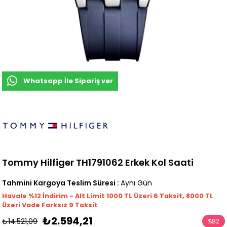
Whatsapp İle Sipariş ver
Tommy Hilfiger TH1791062 Erkek Kol Saati
Tahmini Kargoya Teslim Süresi
:
Aynı Gün
Havale %12 İndirim - Alt Limit 1000
TL
Üzeri 6 Taksit, 8000 TL
Üzeri Vade Farksız 9 Taksit
₺2.594,21
₺14.521,09
%
82