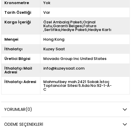
Kronometre
Yok
Tarih Özelliği
Var
Kargo İçeriği
Özel Ambalaj Paketi,Orjinal
Kutu,Garanti Belgesi,Fatura
,Sertifika,Hediye Paketi,Hediye Kartı
Menşei
Hong Kong
İthalatçı
Kuzey Saat
Üretici Bilgisi
Movado Group Inc United States
İthalatçı Mail
info@kuzeysaat.com
Adresi
İthalatçı Adresi
Mahmutbey mah.2421 Sokak.İstoç
Toptancılar Sitesi 5.Ada No:92-1-A-
C
YORUMLAR
(0)
ÖDEME SEÇENEKLERI