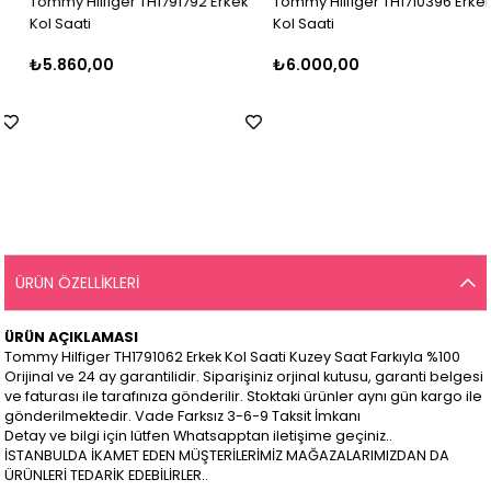
Tommy Hilfiger TH1791792 Erkek
Tommy Hilfiger TH1710396 Erkek
Kol Saati
Kol Saati
₺5.860,00
₺6.000,00
ÜRÜN ÖZELLIKLERI
ÜRÜN AÇIKLAMASI
Tommy Hilfiger TH1791062 Erkek Kol Saati Kuzey Saat Farkıyla %100
Orijinal ve 24 ay garantilidir. Siparişiniz orjinal kutusu, garanti belgesi
ve faturası ile tarafınıza gönderilir. Stoktaki ürünler aynı gün kargo ile
gönderilmektedir. Vade Farksız 3-6-9 Taksit İmkanı
Detay ve bilgi için lütfen Whatsapptan iletişime geçiniz..
İSTANBULDA İKAMET EDEN MÜŞTERİLERİMİZ MAĞAZALARIMIZDAN DA
ÜRÜNLERİ TEDARİK EDEBİLİRLER..