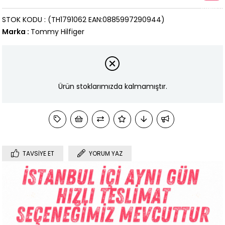
İndirim
STOK KODU
(TH1791062 EAN:0885997290944)
Marka
:
Tommy Hilfiger
Ürün stoklarımızda kalmamıştır.
TAVSIYE ET
YORUM YAZ