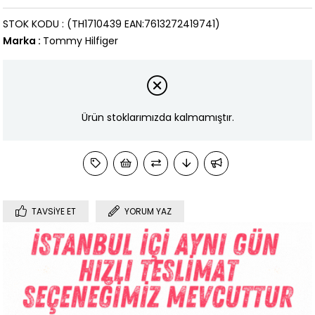
STOK KODU
(TH1710439 EAN:7613272419741)
Marka
:
Tommy Hilfiger
Ürün stoklarımızda kalmamıştır.
TAVSIYE ET
YORUM YAZ