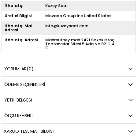
İthalatçı
Kuzey Saat
Üretici Bilgisi
Movado Group Inc United States
İthalatçı Mail
info@kuzeysaat.com
Adresi
İthalatçı Adresi
Mahmutbey mah.2421 Sokak.İstoç
Toptancılar Sitesi 5.Ada No:92-1-A-
C
YORUMLAR
(0)
ÖDEME SEÇENEKLERI
YETKİ BELGESİ
ÖLÇÜ REHBERI
KARGO TESLIMAT BILGISI