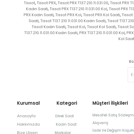
Tissot
Tissot PRX
Tissot PRX T137.210.11.031.00
Tissot PRX T1
,
,
,
Kadın Saati
Tissot PRX T137.210.11.031.00 Kol
Tissot PRX T13
,
,
PRX Kadın Saati
Tissot PRX Kol
Tissot PRX Kol Saati
Tissot
,
,
,
Saati
Tissot T137.210.11.031.00 Kadın Saati
Tissot T137.210
,
,
Tissot Kadın Saati
Tissot Kol
Tissot Kol Saati
Tissot Sa
,
,
,
T137.210.11.031.00 Kadın Saati
PRX T137.210.11.031.00 Kol
PRX 
,
,
Kol Saat
Bü
Kurumsal Kategori
Müşteri İlişkileri
Mesafeli Satış Sözleşm
Anasayfa
Erkek Saat
Alışveriş
Hakkımızda
Kadın Saat
İade Ve Değişim Koşulla
Bize Ulaşın
Markalar