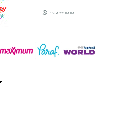
0544 771 84 84
r.