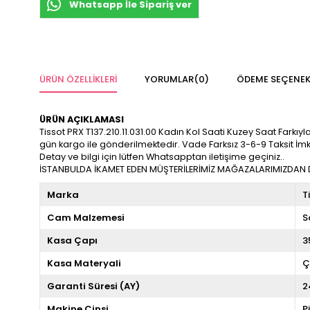
Whatsapp İle Sipariş ver
ÜRÜN ÖZELLIKLERI
YORUMLAR
(0)
ÖDEME SEÇENEK
ÜRÜN AÇIKLAMASI
Tissot PRX T137.210.11.031.00 Kadın Kol Saati Kuzey Saat Farkıyla 
gün kargo ile gönderilmektedir. Vade Farksız 3-6-9 Taksit İm
Detay ve bilgi için lütfen Whatsapptan iletişime geçiniz..
İSTANBULDA İKAMET EDEN MÜŞTERİLERİMİZ MAĞAZALARIMIZDAN DA
Marka
T
Cam Malzemesi
S
Kasa Çapı
3
Kasa Materyali
Ç
Garanti Süresi (AY)
2
Makine Cinsi
P