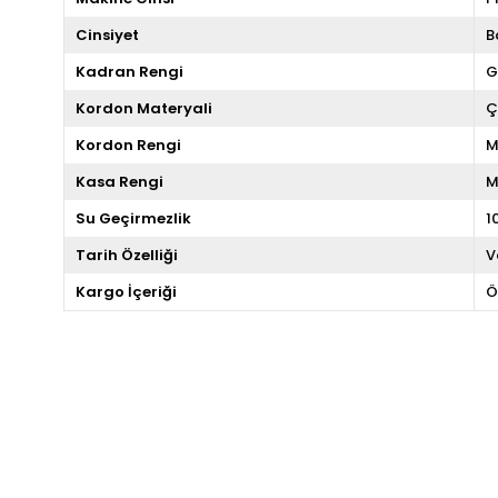
Cinsiyet
B
Kadran Rengi
G
Kordon Materyali
Ç
Kordon Rengi
M
Kasa Rengi
M
Su Geçirmezlik
1
Tarih Özelliği
V
Kargo İçeriği
Ö