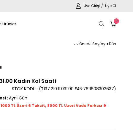
Üye Girişi
Üye Ol
0
 Ürünler
< < Önceki Sayfaya Dön
031.00 Kadın Kol Saati
STOK KODU
(T137.210.11.031.00 EAN:7611608302637)
esi
:
Aynı Gün
t 1000
TL
Üzeri 6 Taksit, 8000 TL Üzeri Vade Farksız 9