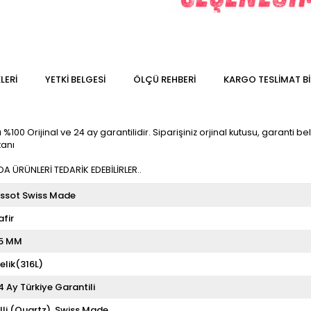
LERI
YETKİ BELGESİ
ÖLÇÜ REHBERI
KARGO TESLIMAT BI
%100 Orijinal ve 24 ay garantilidir. Siparişiniz orjinal kutusu, garanti bel
kanı
 ÜRÜNLERİ TEDARİK EDEBİLİRLER..
issot Swiss Made
afir
5 MM
elik(316L)
4 Ay Türkiye Garantili
illi (Quartz)
Swiss Made