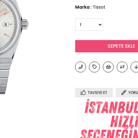
Marka
:
Tissot
TAVSIYE ET
YORU