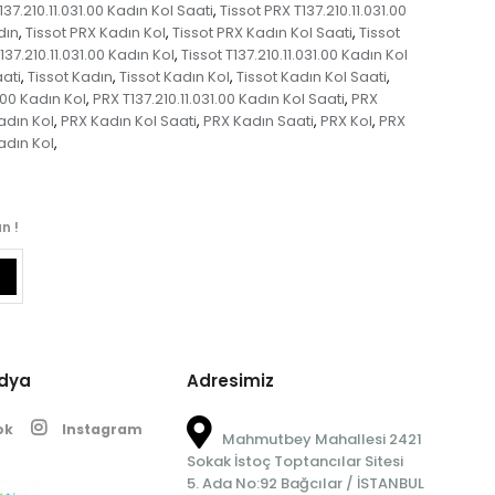
137.210.11.031.00 Kadın Kol Saati
Tissot PRX T137.210.11.031.00
,
dın
Tissot PRX Kadın Kol
Tissot PRX Kadın Kol Saati
Tissot
,
,
,
137.210.11.031.00 Kadın Kol
Tissot T137.210.11.031.00 Kadın Kol
,
aati
Tissot Kadın
Tissot Kadın Kol
Tissot Kadın Kol Saati
,
,
,
,
.00 Kadın Kol
PRX T137.210.11.031.00 Kadın Kol Saati
PRX
,
,
adın Kol
PRX Kadın Kol Saati
PRX Kadın Saati
PRX Kol
PRX
,
,
,
,
Kadın Kol
,
n !
edya
Adresimiz
ok
Instagram
Mahmutbey Mahallesi 2421
Sokak İstoç Toptancılar Sitesi
5. Ada No:92 Bağcılar / İSTANBUL