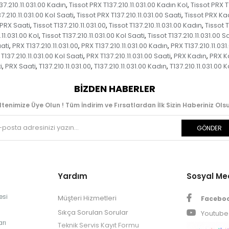
37.210.11.031.00 Kadın
Tissot PRX T137.210.11.031.00 Kadın Kol
Tissot PRX T
,
,
7.210.11.031.00 Kol Saati
Tissot PRX T137.210.11.031.00 Saati
Tissot PRX Ka
,
,
 PRX Saati
Tissot T137.210.11.031.00
Tissot T137.210.11.031.00 Kadın
Tissot T
,
,
,
.11.031.00 Kol
Tissot T137.210.11.031.00 Kol Saati
Tissot T137.210.11.031.00 S
,
,
ati
PRX T137.210.11.031.00
PRX T137.210.11.031.00 Kadın
PRX T137.210.11.031
,
,
,
T137.210.11.031.00 Kol Saati
PRX T137.210.11.031.00 Saati
PRX Kadın
PRX K
,
,
,
i
PRX Saati
T137.210.11.031.00
T137.210.11.031.00 Kadın
T137.210.11.031.00 
,
,
,
,
BIZDEN HABERLER
ltenimize Üye Olun ! Tüm İndirim ve Fırsatlardan İlk Sizin Haberiniz Olsu
GÖNDER
Yardım
Sosyal M
esi
Müşteri Hizmetleri
Facebo
Sıkça Sorulan Sorular
Youtube
rı
Teknik Servis Kayıt Formu