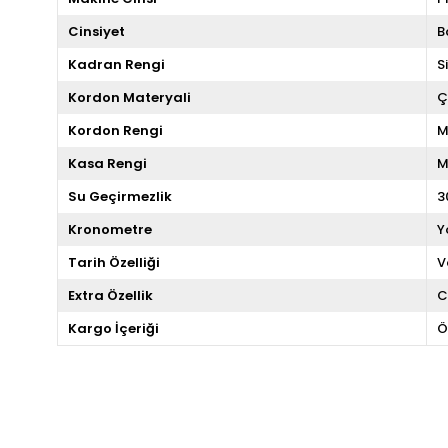
Cinsiyet
B
Kadran Rengi
S
Kordon Materyali
Ç
Kordon Rengi
M
Kasa Rengi
M
Su Geçirmezlik
3
Kronometre
Y
Tarih Özelliği
V
Extra Özellik
C
Kargo İçeriği
Ö