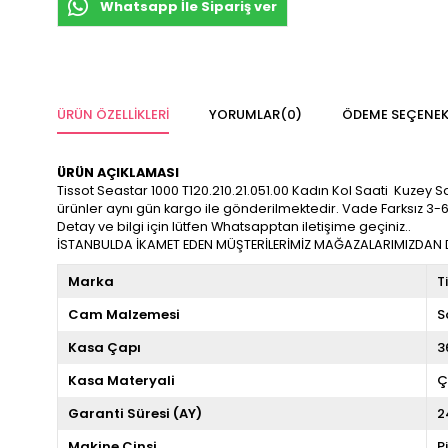
Whatsapp İle Sipariş ver
ÜRÜN ÖZELLIKLERI
YORUMLAR
(0)
ÖDEME SEÇENEK
ÜRÜN AÇIKLAMASI
Tissot Seastar 1000 T120.210.21.051.00 Kadın Kol Saati Kuzey Saat
ürünler aynı gün kargo ile gönderilmektedir. Vade Farksız 3-6
Detay ve bilgi için lütfen Whatsapptan iletişime geçiniz..
İSTANBULDA İKAMET EDEN MÜŞTERİLERİMİZ MAĞAZALARIMIZDAN DA
Marka
T
Cam Malzemesi
S
Kasa Çapı
3
Kasa Materyali
Ç
Garanti Süresi (AY)
2
Makine Cinsi
P