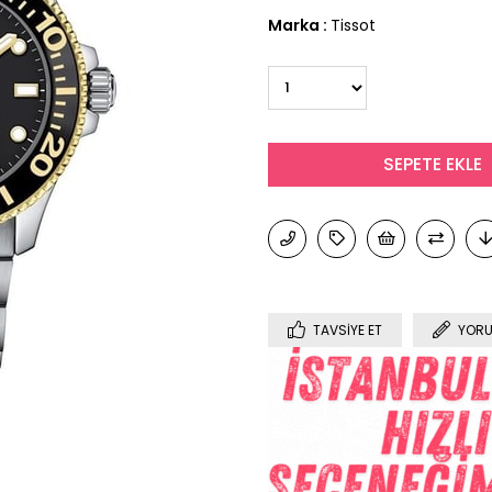
Marka
:
Tissot
TAVSIYE ET
YORU