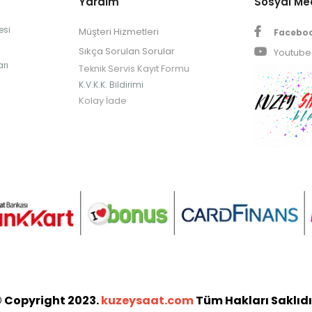
Yardım
Sosyal M
esi
Müşteri Hizmetleri
Facebo
Sıkça Sorulan Sorular
Youtube
rı
Teknik Servis Kayıt Formu
K.V.K.K. Bildirimi
Kolay İade
 Copyright 2023.
kuzeysaat.com
Tüm Hakları Saklıdı