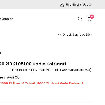
Üye Girişi
Üye Ol
0
 Ürünler
< < Önceki Sayfaya Dön
20.210.21.051.00 Kadın Kol Saati
STOK KODU
(T120.210.21.051.00 EAN:7611608301753)
esi
:
Aynı Gün
t 1000
TL
Üzeri 6 Taksit, 8000 TL Üzeri Vade Farksız 9