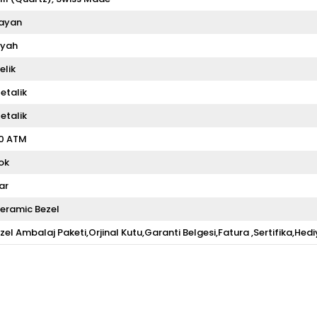
ayan
iyah
elik
etalik
etalik
0 ATM
ok
ar
eramic Bezel
zel Ambalaj Paketi,Orjinal Kutu,Garanti Belgesi,Fatura ,Sertifika,Hedi