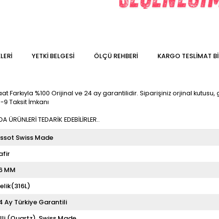
LERI
YETKİ BELGESİ
ÖLÇÜ REHBERI
KARGO TESLIMAT BI
 Farkıyla %100 Orijinal ve 24 ay garantilidir. Siparişiniz orjinal kutusu, g
-9 Taksit İmkanı
 ÜRÜNLERİ TEDARİK EDEBİLİRLER..
issot Swiss Made
afir
6 MM
elik(316L)
4 Ay Türkiye Garantili
illi (Quartz)
Swiss Made