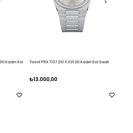
.00 Kadın Kol
Tissot PRX T137.210.11.031.00 Kadın Kol Saati
Tissot
₺13.000,00
₺14