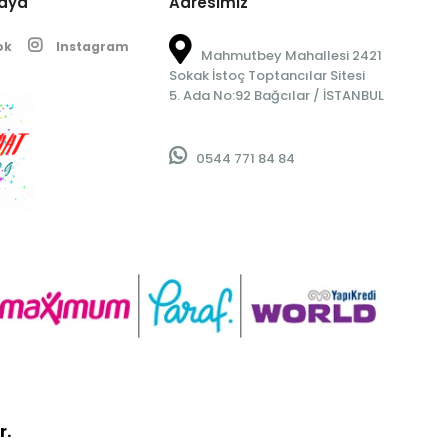
edya
Adresimiz
ok
Instagram
Mahmutbey Mahallesi 2421
Sokak İstoç Toptancılar Sitesi
5. Ada No:92 Bağcılar / İSTANBUL
0544 771 84 84
r.