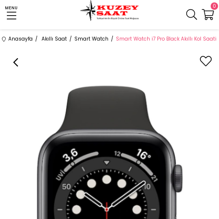
0
MENU
Anasayfa
Akıllı Saat
Smart Watch
Smart Watch i7 Pro Black Akıllı Kol Saati