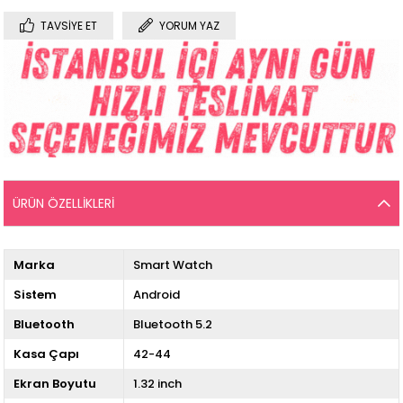
TAVSIYE ET
YORUM YAZ
ÜRÜN ÖZELLIKLERI
Marka
Smart Watch
Sistem
Android
Bluetooth
Bluetooth 5.2
Kasa Çapı
42-44
Ekran Boyutu
1.32 inch