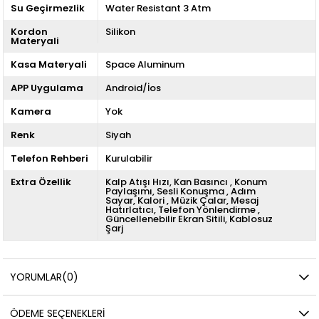
Su Geçirmezlik
Water Resistant 3 Atm
Kordon
Silikon
Materyali
Kasa Materyali
Space Aluminum
APP Uygulama
Android/İos
Kamera
Yok
Renk
Siyah
Telefon Rehberi
Kurulabilir
Extra Özellik
Kalp Atışı Hızı
Kan Basıncı
Konum
Paylaşımı
Sesli Konuşma
Adım
Sayar
Kalori
Müzik Çalar
Mesaj
Hatırlatıcı
Telefon Yönlendirme
Güncellenebilir Ekran Sitili
Kablosuz
Şarj
YORUMLAR
(0)
ÖDEME SEÇENEKLERI