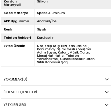
Kordon
Silikon
Materyali
Kasa Materyali
Space Aluminum
APP Uygulama
Android/İos
Renk
Siyah
Telefon Rehberi
Kurulabilir
Extra Özellik
Nfc
Kalp Atışı Hızı
Kan Basıncı
Konum Paylaşımı
Sesli Konuşma
Adım Sayar
Kalori
Müzik Çalar
Mesaj Hatırlatıcı
Telefon
Yönlendirme
Güncellenebilir Ekran
Sitili
Kablosuz Şarj
YORUMLAR
(0)
ÖDEME SEÇENEKLERI
YETKİ BELGESİ