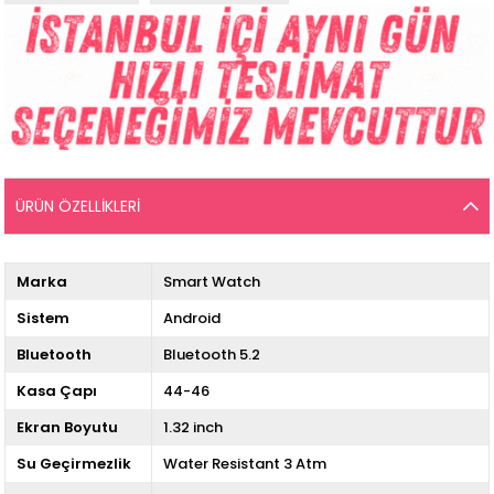
ÜRÜN ÖZELLIKLERI
Marka
Smart Watch
Sistem
Android
Bluetooth
Bluetooth 5.2
Kasa Çapı
44-46
Ekran Boyutu
1.32 inch
Su Geçirmezlik
Water Resistant 3 Atm