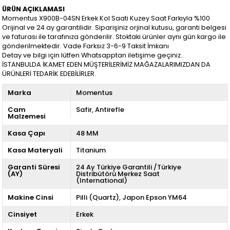
ÜRÜN AÇIKLAMASI
Momentus X900B-04SN Erkek Kol Saati Kuzey Saat Farkıyla %100
Orijinal ve 24 ay garantilidir. Siparişiniz orjinal kutusu, garanti belgesi
ve faturası ile tarafınıza gönderilir. Stoktaki ürünler aynı gün kargo ile
gönderilmektedir. Vade Farksız 3-6-9 Taksit İmkanı
Detay ve bilgi için lütfen Whatsapptan iletişime geçiniz..
İSTANBULDA İKAMET EDEN MÜŞTERİLERİMİZ MAĞAZALARIMIZDAN DA
ÜRÜNLERİ TEDARİK EDEBİLİRLER.
Marka
Momentus
Cam
Safir
Antirefle
Malzemesi
Kasa Çapı
48 MM
Kasa Materyali
Titanium
Garanti Süresi
24 Ay Türkiye Garantili /Türkiye
(AY)
Distribütörü Merkez Saat
(International)
Makine Cinsi
Pilli (Quartz)
Japon Epson YM64
Cinsiyet
Erkek