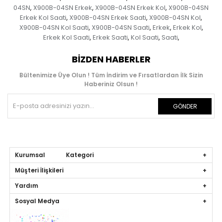
04SN
X900B-04SN Erkek
X900B-04SN Erkek Kol
X900B-04SN
,
,
,
Erkek Kol Saati
X900B-04SN Erkek Saati
X900B-04SN Kol
,
,
,
X900B-04SN Kol Saati
X900B-04SN Saati
Erkek
Erkek Kol
,
,
,
,
Erkek Kol Saati
Erkek Saati
Kol Saati
Saati
,
,
,
,
BIZDEN HABERLER
Bültenimize Üye Olun ! Tüm İndirim ve Fırsatlardan İlk Sizin
Haberiniz Olsun !
GÖNDER
Kurumsal Kategori
Müşteri İlişkileri
Yardım
Sosyal Medya