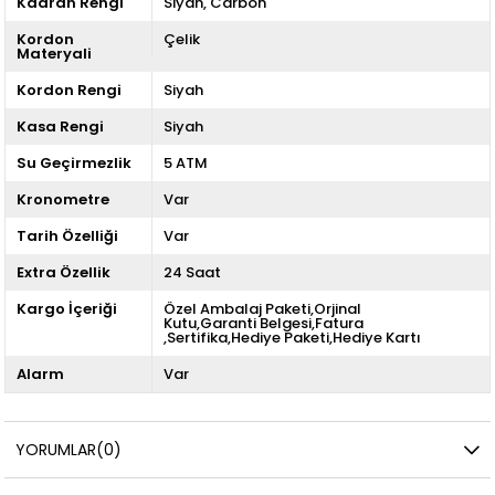
Kadran Rengi
Siyah
Carbon
Kordon
Çelik
Materyali
Kordon Rengi
Siyah
Kasa Rengi
Siyah
Su Geçirmezlik
5 ATM
Kronometre
Var
Tarih Özelliği
Var
Extra Özellik
24 Saat
Kargo İçeriği
Özel Ambalaj Paketi,Orjinal
Kutu,Garanti Belgesi,Fatura
,Sertifika,Hediye Paketi,Hediye Kartı
Alarm
Var
YORUMLAR
(0)