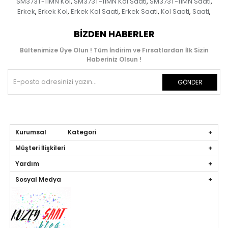
SM373T-11MN Kol
SM373T-11MN Kol Saati
SM373T-11MN Saati
,
,
,
Erkek
Erkek Kol
Erkek Kol Saati
Erkek Saati
Kol Saati
Saati
,
,
,
,
,
,
BIZDEN HABERLER
Bültenimize Üye Olun ! Tüm İndirim ve Fırsatlardan İlk Sizin
Haberiniz Olsun !
GÖNDER
Kurumsal Kategori
Müşteri İlişkileri
Yardım
Sosyal Medya