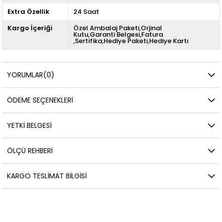
Extra Özellik
24 Saat
Kargo İçeriği
Özel Ambalaj Paketi,Orjinal
Kutu,Garanti Belgesi,Fatura
,Sertifika,Hediye Paketi,Hediye Kartı
YORUMLAR
(0)
ÖDEME SEÇENEKLERI
YETKİ BELGESİ
ÖLÇÜ REHBERI
KARGO TESLIMAT BILGISI