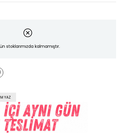
ün stoklarımızda kalmamıştır.
M YAZ