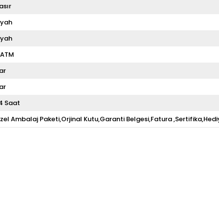
asır
iyah
iyah
 ATM
ar
ar
4 Saat
zel Ambalaj Paketi,Orjinal Kutu,Garanti Belgesi,Fatura ,Sertifika,Hedi