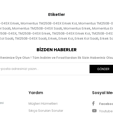
Etiketler
04SX Erkek
Momentus TM250B-04SX Erkek Kol
Momentus TM250B-04S
,
,
 Saati
Momentus TM250B-04SX Saati
Momentus Erkek
Momentus Er
,
,
,
250B-04SX
TM250B-04SX Erkek
TM250B-04SX Erkek Kol
TM250B-04SX 
,
,
,
ol Saati
TM250B-04SX Saati
Erkek
Erkek Kol
Erkek Kol Saati
Erkek Sa
,
,
,
,
,
BIZDEN HABERLER
ltenimize Üye Olun ! Tüm İndirim ve Fırsatlardan İlk Sizin Haberiniz Olsu
GÖNDER
Yardım
Sosyal M
esi
Müşteri Hizmetleri
Facebo
Sıkça Sorulan Sorular
Youtube