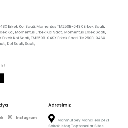
X Erkek Kol Saati
Momentus TM250B-04SX Erkek Saati
,
,
kek Kol
Momentus Erkek Kol Saati
Momentus Erkek Saati
,
,
,
Erkek Kol Saati
TM250B-04SX Erkek Saati
TM250B-04SX
,
,
ati
Kol Saati
Saati
,
,
,
n !
edya
Adresimiz
ok
Instagram
Mahmutbey Mahallesi 2421
Sokak İstoç Toptancılar Sitesi