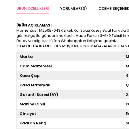
ÜRÜN ÖZELLIKLERI
YORUMLAR
(0)
ÖDEME SEÇENEK
ÜRÜN AÇIKLAMASI
Momentus TM250B-04SX Erkek Kol Saati Kuzey Saat Farkıyla %100 Or
gün kargo ile gönderilmektedir. Vade Farksız 3-6-9 Taksit İm
Detay ve bilgi için lütfen Whatsapptan iletişime geçiniz..
İSTANBULDA İKAMET EDEN MÜŞTERİLERİMİZ MAĞAZALARIMIZDAN DA
Marka
M
Cam Malzemesi
M
Kasa Çapı
4
Kasa Materyali
Ç
Garanti Süresi (AY)
2
Makine Cinsi
P
Cinsiyet
E
Kadran Rengi
S