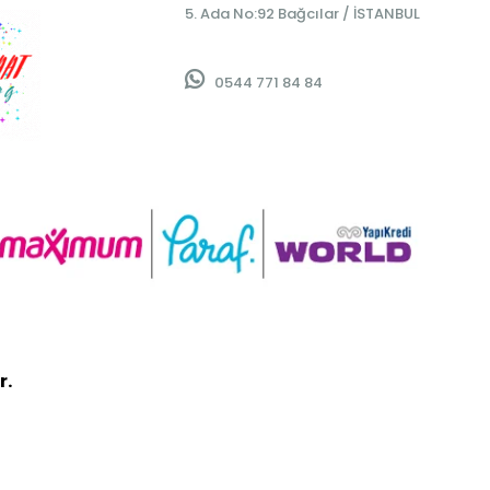
5. Ada No:92 Bağcılar / İSTANBUL
0544 771 84 84
r.