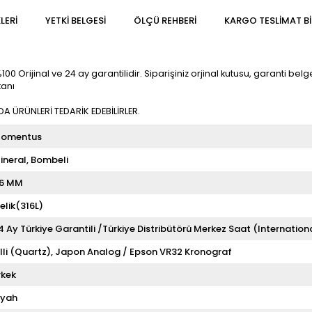
LERI
YETKİ BELGESİ
ÖLÇÜ REHBERI
KARGO TESLIMAT BI
ijinal ve 24 ay garantilidir. Siparişiniz orjinal kutusu, garanti belgesi
kanı
 ÜRÜNLERİ TEDARİK EDEBİLİRLER.
omentus
ineral
Bombeli
6 MM
elik(316L)
4 Ay Türkiye Garantili /Türkiye Distribütörü Merkez Saat (Internation
illi (Quartz)
Japon Analog / Epson VR32 Kronograf
rkek
iyah