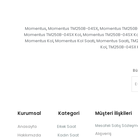
Momentus
Momentus TM250B-04SX
Momentus TM250B-
,
,
Momentus TM250B-04SX Kol
Momentus TM250B-04SX Kol
,
Momentus Kol
Momentus Kol Saati
Momentus Saati
TM
,
,
,
Kol
TM250B-04SX K
,
Bü
Kurumsal Kategori
Müşteri İlişkileri
Mesafeli Satış Sözleşm
Anasayfa
Erkek Saat
Alışveriş
Hakkımızda
Kadın Saat