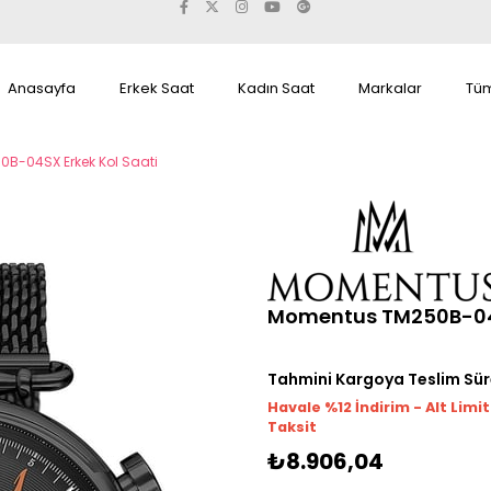
Anasayfa
Erkek Saat
Kadın Saat
Markalar
Tüm
B-04SX Erkek Kol Saati
Momentus TM250B-04S
Tahmini Kargoya Teslim Sür
Havale %12 İndirim - Alt Limi
Taksit
₺8.906,04