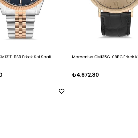
131T-11SR Erkek Kol Saati
Momentus CM135G-08BG Erkek Ko
0
₺4.672,80