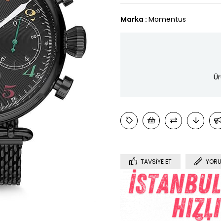
Marka
:
Momentus
Ür
TAVSIYE ET
YORU