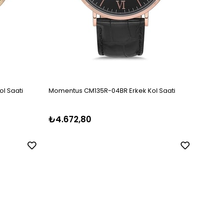
l Saati
Momentus CM135R-04BR Erkek Kol Saati
Momen
₺4.672,80
₺8.