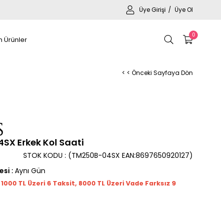
Üye Girişi
Üye Ol
0
 Ürünler
< < Önceki Sayfaya Dön
X Erkek Kol Saati
STOK KODU
(TM250B-04SX EAN:8697650920127)
esi
:
Aynı Gün
t 1000
TL
Üzeri 6 Taksit, 8000 TL Üzeri Vade Farksız 9