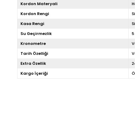
Kordon Materyali
H
Kordon Rengi
S
Kasa Rengi
S
Su Geçirmezlik
5
Kronometre
V
Tarih Özelliği
V
Extra Özellik
2
Kargo İçeriği
Ö