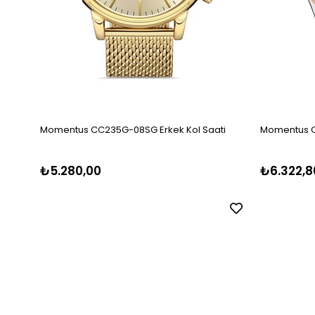
Momentus CC235G-08SG Erkek Kol Saati
Momentus CM
₺5.280,00
₺6.322,8