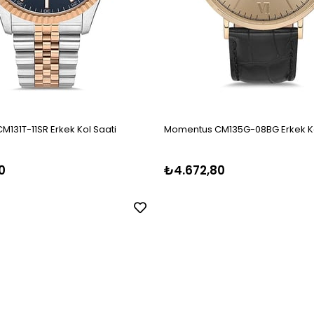
131T-11SR Erkek Kol Saati
Momentus CM135G-08BG Erkek Ko
0
₺4.672,80