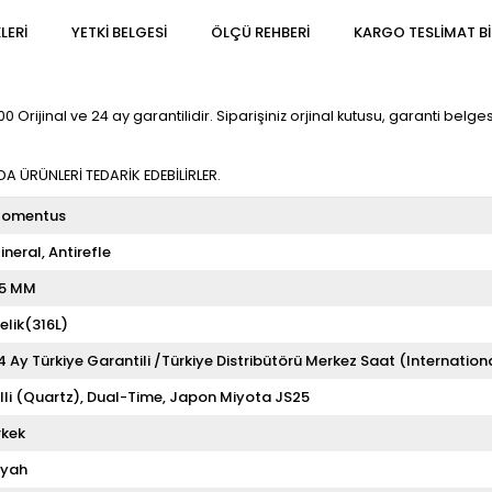
LERI
YETKİ BELGESİ
ÖLÇÜ REHBERI
KARGO TESLIMAT BI
ijinal ve 24 ay garantilidir. Siparişiniz orjinal kutusu, garanti belgesi 
 ÜRÜNLERİ TEDARİK EDEBİLİRLER.
omentus
ineral
Antirefle
5 MM
elik(316L)
4 Ay Türkiye Garantili /Türkiye Distribütörü Merkez Saat (Internation
illi (Quartz)
Dual-Time
Japon Miyota JS25
rkek
iyah