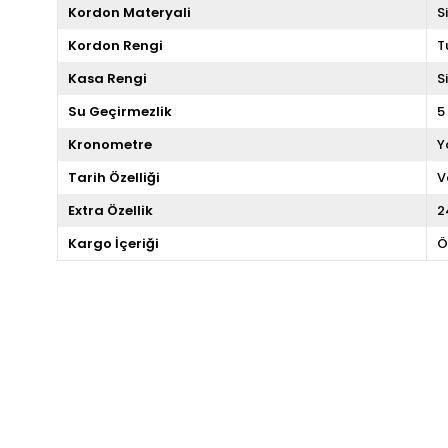
Kordon Materyali
S
Kordon Rengi
T
Kasa Rengi
S
Su Geçirmezlik
5
Kronometre
Y
Tarih Özelliği
V
Extra Özellik
2
Kargo İçeriği
Ö