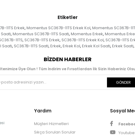
Etiketler
B-11TS Erkek
Momentus SC367B-11TS Erkek Kol
Momentus SC367B-11TS
,
,
 Saati
Momentus SC367B-11TS Saati
Momentus Erkek
Momentus Erke
,
,
,
SC367B-11TS
SC367B-11TS Erkek
SC367B-11TS Erkek Kol
SC367B-11TS Erk
,
,
,
l Saati
SC367B-11TS Saati
Erkek
Erkek Kol
Erkek Kol Saati
Erkek Saati
,
,
,
,
,
,
BIZDEN HABERLER
ltenimize Üye Olun ! Tüm İndirim ve Fırsatlardan İlk Sizin Haberiniz Olsu
GÖNDER
Yardım
Sosyal M
esi
Müşteri Hizmetleri
Facebo
Sıkça Sorulan Sorular
Youtube