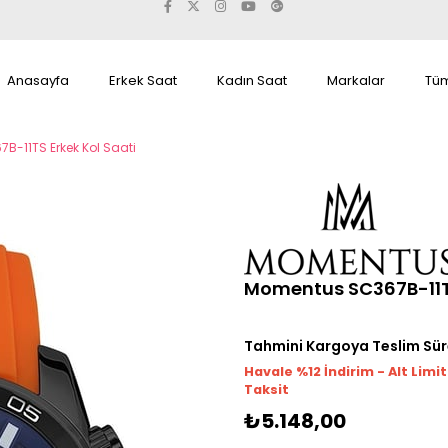
Anasayfa
Erkek Saat
Kadın Saat
Markalar
Tüm
-11TS Erkek Kol Saati
Momentus SC367B-11TS
Tahmini Kargoya Teslim Sür
Havale %12 İndirim - Alt Limi
Taksit
₺5.148,00