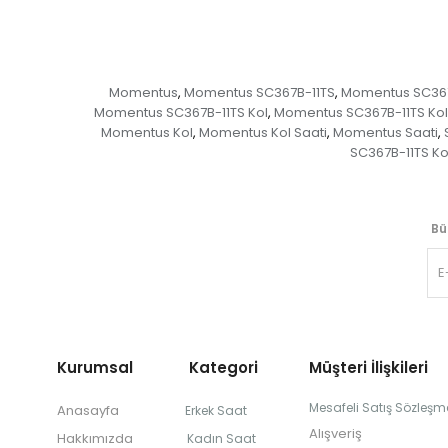
Momentus
Momentus SC367B-11TS
Momentus SC367
,
,
Momentus SC367B-11TS Kol
Momentus SC367B-11TS Kol
,
Momentus Kol
Momentus Kol Saati
Momentus Saati
,
,
,
SC367B-11TS Ko
Bü
Kurumsal Kategori
Müşteri İlişkileri
Mesafeli Satış Sözleşm
Anasayfa
Erkek Saat
Alışveriş
Hakkımızda
Kadın Saat