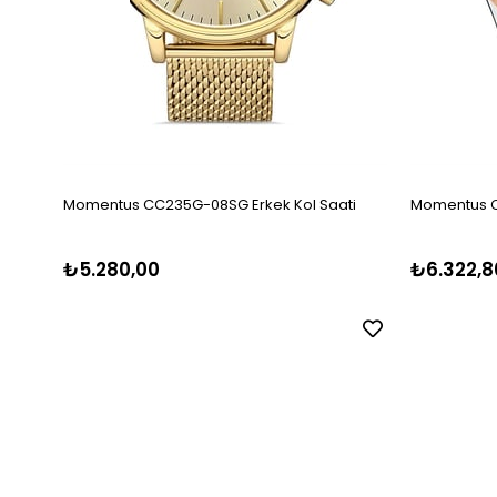
Momentus CC235G-08SG Erkek Kol Saati
Momentus CM
₺5.280,00
₺6.322,8