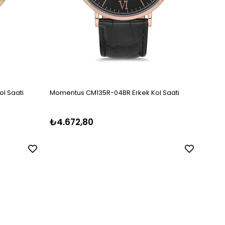
l Saati
Momentus CM135R-04BR Erkek Kol Saati
Momen
₺4.672,80
₺8.