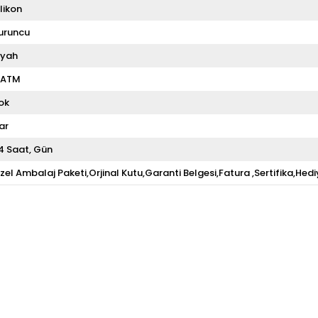
ilikon
uruncu
iyah
 ATM
ok
ar
4 Saat
Gün
zel Ambalaj Paketi,Orjinal Kutu,Garanti Belgesi,Fatura ,Sertifika,Hedi