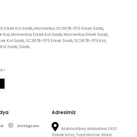
 Erkek Kol Saati
Momentus SC367B-11TS Erkek Saati
,
,
k Kol
Momentus Erkek Kol Saati
Momentus Erkek Saati
,
,
,
ek Kol Saati
SC367B-11TS Erkek Saati
SC367B-11TS Kol
,
,
,
Kol Saati
Saati
,
,
n !
edya
Adresimiz
ok
Instagram
Mahmutbey Mahallesi 2421
Sokak İstoç Toptancılar Sitesi