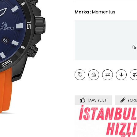
Marka
:
Momentus
Ür
TAVSIYE ET
YORU