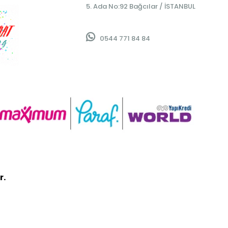
5. Ada No:92 Bağcılar / İSTANBUL
0544 771 84 84
r.