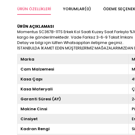
ÜRÜN ÖZELLIKLERI
YORUMLAR
(0)
ÖDEME SEÇENEK
ÜRÜN AÇIKLAMASI
Momentus SC367B-11TS Erkek Kol Saati Kuzey Saat Farkıyla %100 Or
kargo ile gönderilmektedir. Vade Farksız 3-6-9 Taksit İmkanı
Detay ve bilgi için lütfen Whatsapptan iletişime geçiniz..
İSTANBULDA İKAMET EDEN MÜŞTERİLERİMİZ MAĞAZALARIMIZDAN DA
Marka
M
Cam Malzemesi
M
Kasa Çapı
4
Kasa Materyali
Ç
Garanti Süresi (AY)
2
Makine Cinsi
P
Cinsiyet
E
Kadran Rengi
S