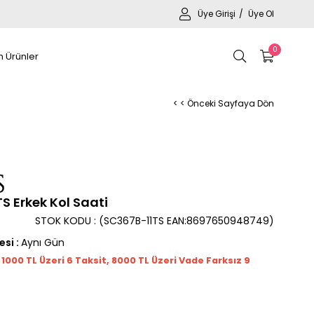
Üye Girişi
Üye Ol
0
 Ürünler
< < Önceki Sayfaya Dön
 Erkek Kol Saati
STOK KODU
(SC367B-11TS EAN:8697650948749)
esi
:
Aynı Gün
t 1000
TL
Üzeri 6 Taksit, 8000 TL Üzeri Vade Farksız 9