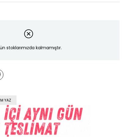
ün stoklarımızda kalmamıştır.
M YAZ