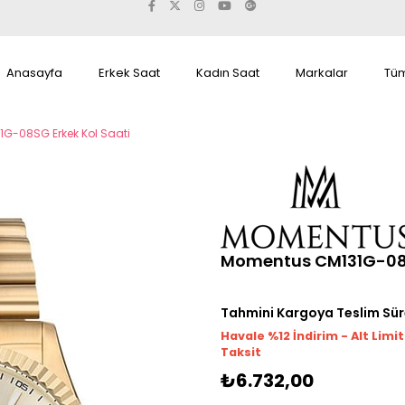
Anasayfa
Erkek Saat
Kadın Saat
Markalar
Tüm
G-08SG Erkek Kol Saati
Momentus CM131G-08S
Tahmini Kargoya Teslim Sür
Havale %12 İndirim - Alt Limi
Taksit
₺6.732,00