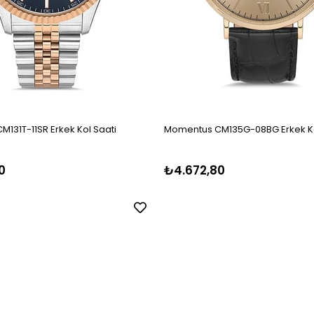
131T-11SR Erkek Kol Saati
Momentus CM135G-08BG Erkek Ko
0
₺4.672,80