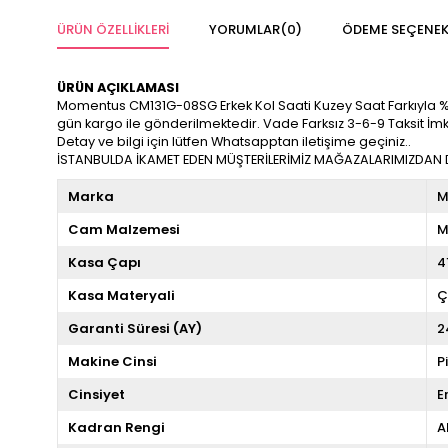
ÜRÜN ÖZELLIKLERI
YORUMLAR
(0)
ÖDEME SEÇENEK
ÜRÜN AÇIKLAMASI
Momentus CM131G-08SG Erkek Kol Saati Kuzey Saat Farkıyla %100 Or
gün kargo ile gönderilmektedir. Vade Farksız 3-6-9 Taksit İm
Detay ve bilgi için lütfen Whatsapptan iletişime geçiniz..
İSTANBULDA İKAMET EDEN MÜŞTERİLERİMİZ MAĞAZALARIMIZDAN DA
Marka
M
Cam Malzemesi
M
Kasa Çapı
4
Kasa Materyali
Ç
Garanti Süresi (AY)
2
Makine Cinsi
P
Cinsiyet
E
Kadran Rengi
A