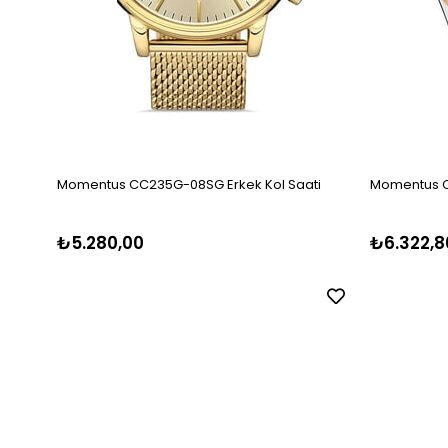
Momentus CC235G-08SG Erkek Kol Saati
Momentus CM
₺5.280,00
₺6.322,8