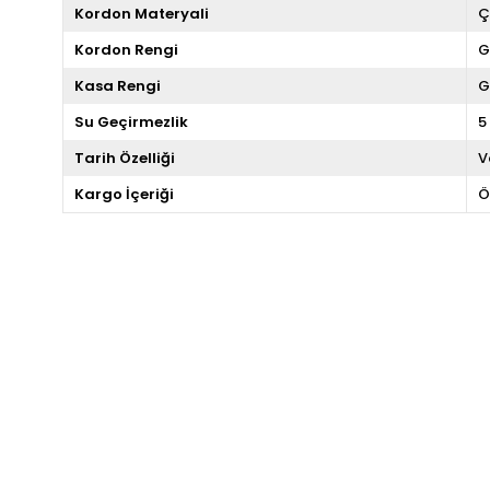
Kordon Materyali
Ç
Kordon Rengi
G
Kasa Rengi
G
Su Geçirmezlik
5
Tarih Özelliği
V
Kargo İçeriği
Ö