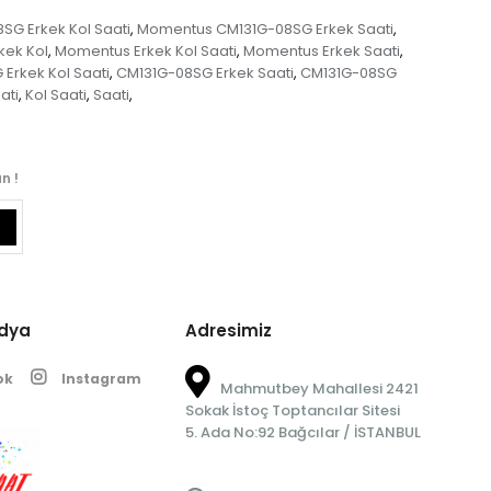
G Erkek Kol Saati
Momentus CM131G-08SG Erkek Saati
,
,
kek Kol
Momentus Erkek Kol Saati
Momentus Erkek Saati
,
,
,
Erkek Kol Saati
CM131G-08SG Erkek Saati
CM131G-08SG
,
,
ati
Kol Saati
Saati
,
,
,
n !
edya
Adresimiz
ok
Instagram
Mahmutbey Mahallesi 2421
Sokak İstoç Toptancılar Sitesi
5. Ada No:92 Bağcılar / İSTANBUL