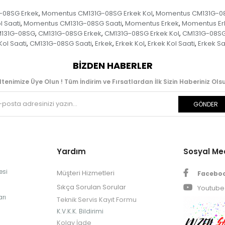
-08SG Erkek
Momentus CM131G-08SG Erkek Kol
Momentus CM131G-08S
,
,
 Saati
Momentus CM131G-08SG Saati
Momentus Erkek
Momentus Er
,
,
,
131G-08SG
CM131G-08SG Erkek
CM131G-08SG Erkek Kol
CM131G-08SG 
,
,
,
ol Saati
CM131G-08SG Saati
Erkek
Erkek Kol
Erkek Kol Saati
Erkek Sa
,
,
,
,
,
BIZDEN HABERLER
ltenimize Üye Olun ! Tüm İndirim ve Fırsatlardan İlk Sizin Haberiniz Olsu
GÖNDER
Yardım
Sosyal M
esi
Müşteri Hizmetleri
Facebo
Sıkça Sorulan Sorular
Youtube
rı
Teknik Servis Kayıt Formu
K.V.K.K. Bildirimi
Kolay İade