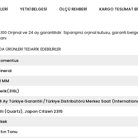
LERI
YETKİ BELGESİ
ÖLÇÜ REHBERI
KARGO TESLIMAT BI
ijinal ve 24 ay garantilidir. Siparişiniz orjinal kutusu, garanti belgesi
kanı
 ÜRÜNLERİ TEDARİK EDEBİLİRLER.
omentus
ineral
1 MM
elik(316L)
4 Ay Türkiye Garantili /Türkiye Distribütörü Merkez Saat (Internation
illi (Quartz)
Japon Citizen 2315
rkek
ltın Tonu