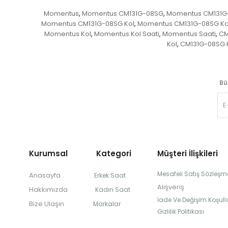
Momentus
Momentus CM131G-08SG
Momentus CM131G
,
,
Momentus CM131G-08SG Kol
Momentus CM131G-08SG Kol
,
Momentus Kol
Momentus Kol Saati
Momentus Saati
CM
,
,
,
Kol
CM131G-08SG K
,
Bü
Kurumsal Kategori
Müşteri İlişkileri
Mesafeli Satış Sözleşm
Anasayfa
Erkek Saat
Alışveriş
Hakkımızda
Kadın Saat
İade Ve Değişim Koşulla
Bize Ulaşın
Markalar
Gizlilik Politikası