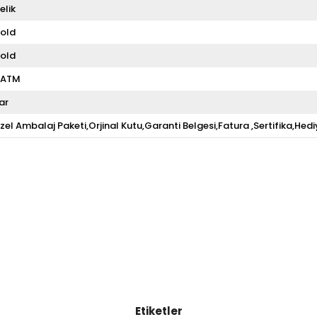
elik
old
old
 ATM
ar
zel Ambalaj Paketi,Orjinal Kutu,Garanti Belgesi,Fatura ,Sertifika,Hedi
Etiketler