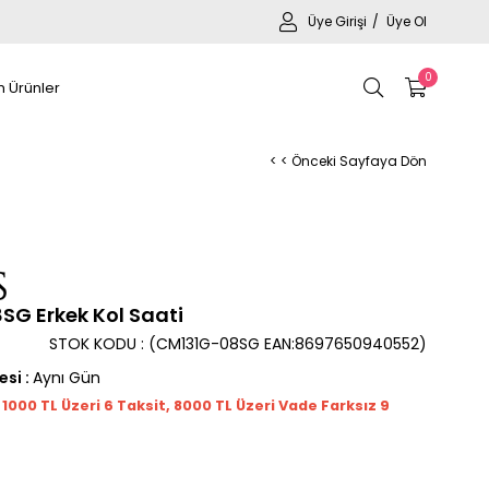
Üye Girişi
Üye Ol
0
 Ürünler
< < Önceki Sayfaya Dön
G Erkek Kol Saati
STOK KODU
(CM131G-08SG EAN:8697650940552)
esi
:
Aynı Gün
t 1000
TL
Üzeri 6 Taksit, 8000 TL Üzeri Vade Farksız 9