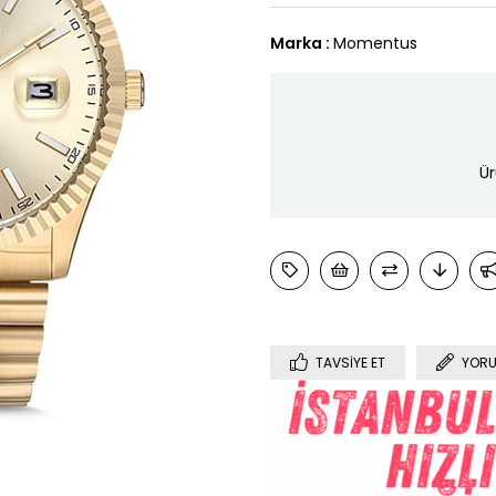
Marka
:
Momentus
Ür
TAVSIYE ET
YORU