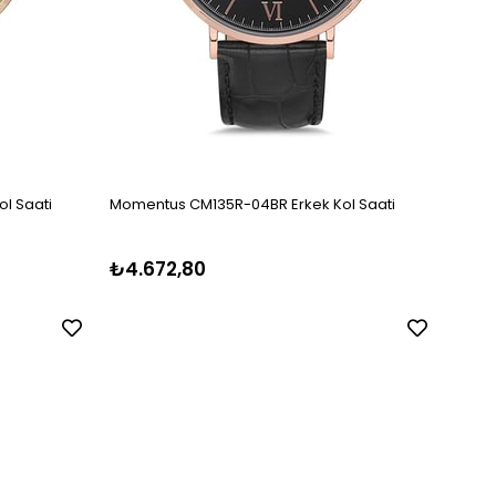
l Saati
Momentus CM135R-04BR Erkek Kol Saati
Momen
₺4.672,80
₺8.