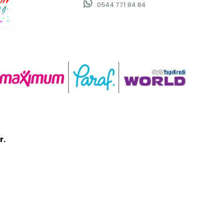
0544 771 84 84
r.