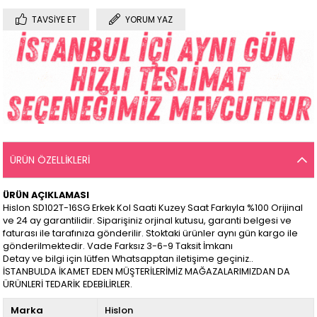
TAVSIYE ET
YORUM YAZ
ÜRÜN ÖZELLIKLERI
ÜRÜN AÇIKLAMASI
Hislon SD102T-16SG Erkek Kol Saati Kuzey Saat Farkıyla %100 Orijinal
ve 24 ay garantilidir. Siparişiniz orjinal kutusu, garanti belgesi ve
faturası ile tarafınıza gönderilir. Stoktaki ürünler aynı gün kargo ile
gönderilmektedir. Vade Farksız 3-6-9 Taksit İmkanı
Detay ve bilgi için lütfen Whatsapptan iletişime geçiniz..
İSTANBULDA İKAMET EDEN MÜŞTERİLERİMİZ MAĞAZALARIMIZDAN DA
ÜRÜNLERİ TEDARİK EDEBİLİRLER.
Marka
Hislon