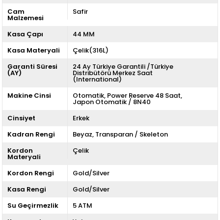
Cam
Safir
Malzemesi
Kasa Çapı
44 MM
Kasa Materyali
Çelik(316L)
Garanti Süresi
24 Ay Türkiye Garantili /Türkiye
(AY)
Distribütörü Merkez Saat
(International)
Makine Cinsi
Otomatik
Power Reserve 48 Saat
Japon Otomatik / 8N40
Cinsiyet
Erkek
Kadran Rengi
Beyaz
Transparan / Skeleton
Kordon
Çelik
Materyali
Kordon Rengi
Gold/Silver
Kasa Rengi
Gold/Silver
Su Geçirmezlik
5 ATM