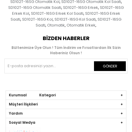
SD102T-16SG Otomatik Kol
SD102T-16SG Otomatik Kol Saati
,
,
SD102T-16SG Otomatik Saati
SD102T-16SG Erkek
SD102T-16SG
,
,
Erkek Kol
SD102T-16SG Erkek Kol Saati
SD102T-16SG Erkek
,
,
Saati
SD102T-16SG Kol
SD102T-16SG Kol Saati
SD102T-16SG
,
,
,
Saati
Otomatik
Otomatik Erkek
,
,
,
BIZDEN HABERLER
Bültenimize Üye Olun ! Tüm İndirim ve Fırsatlardan İlk Sizin
Haberiniz Olsun !
GÖNDER
Kurumsal Kategori
Müşteri İlişkileri
Yardım
Sosyal Medya