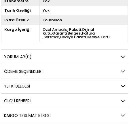
Kronometre
Yok
Tarih Özelliği
Yok
Extra Özellik
Tourbillon
Kargo İçeriği
Özel Ambalaj Paketi,Orjinal
Kutu,Garanti Belgesi,Fatura
,Sertifika,Hediye Paketi,Hediye Kartı
YORUMLAR
(0)
ÖDEME SEÇENEKLERI
YETKİ BELGESİ
ÖLÇÜ REHBERI
KARGO TESLIMAT BILGISI