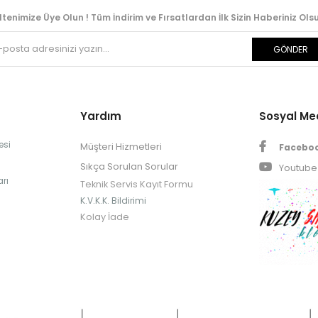
ltenimize Üye Olun ! Tüm İndirim ve Fırsatlardan İlk Sizin Haberiniz Olsu
GÖNDER
Yardım
Sosyal M
esi
Müşteri Hizmetleri
Facebo
Sıkça Sorulan Sorular
Youtube
rı
Teknik Servis Kayıt Formu
K.V.K.K. Bildirimi
Kolay İade