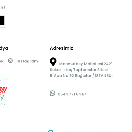
n !
edya
Adresimiz
ok
Instagram
Mahmutbey Mahallesi 2421
Sokak İstoç Toptancılar Sitesi
5. Ada No:92 Bağcılar / İSTANBUL
0544 771 84 84