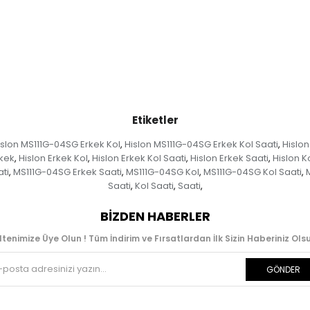
Etiketler
islon MS111G-04SG Erkek Kol
Hislon MS111G-04SG Erkek Kol Saati
Hislon
,
,
rkek
Hislon Erkek Kol
Hislon Erkek Kol Saati
Hislon Erkek Saati
Hislon K
,
,
,
,
ti
MS111G-04SG Erkek Saati
MS111G-04SG Kol
MS111G-04SG Kol Saati
,
,
,
,
Saati
Kol Saati
Saati
,
,
,
BIZDEN HABERLER
ltenimize Üye Olun ! Tüm İndirim ve Fırsatlardan İlk Sizin Haberiniz Olsu
GÖNDER