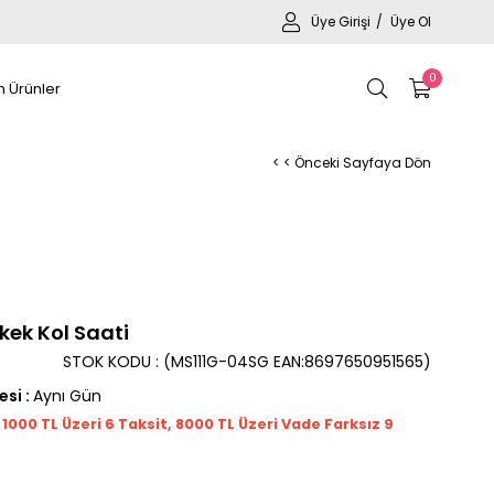
Üye Girişi
Üye Ol
0
 Ürünler
< < Önceki Sayfaya Dön
kek Kol Saati
STOK KODU
(MS111G-04SG EAN:8697650951565)
esi
:
Aynı Gün
t 1000
TL
Üzeri 6 Taksit, 8000 TL Üzeri Vade Farksız 9