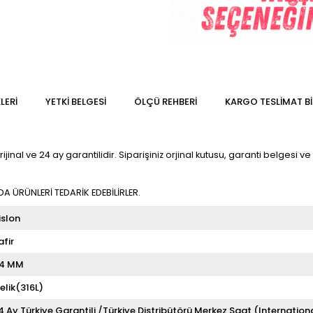
LERI
YETKİ BELGESİ
ÖLÇÜ REHBERI
KARGO TESLIMAT BI
nal ve 24 ay garantilidir. Siparişiniz orjinal kutusu, garanti belgesi ve f
 ÜRÜNLERİ TEDARİK EDEBİLİRLER.
islon
afir
4 MM
elik(316L)
4 Ay Türkiye Garantili /Türkiye Distribütörü Merkez Saat (Internation