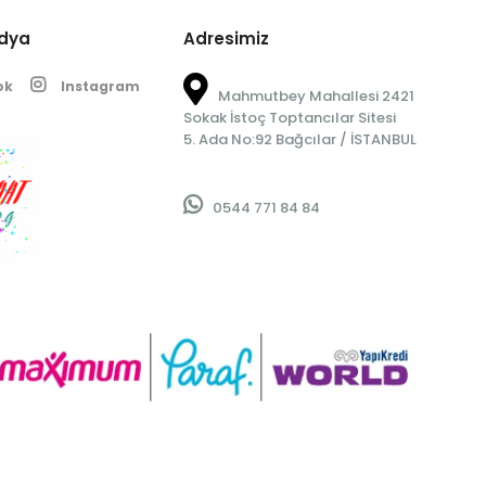
edya
Adresimiz
ok
Instagram
Mahmutbey Mahallesi 2421
Sokak İstoç Toptancılar Sitesi
5. Ada No:92 Bağcılar / İSTANBUL
0544 771 84 84