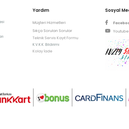
Yardım
Sosyal M
esi
Müşteri Hizmetleri
Facebo
Sıkça Sorulan Sorular
Youtube
rı
Teknik Servis Kayıt Formu
K.V.K.K. Bildirimi
Kolay İade