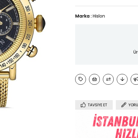
Marka
:
Hislon
Ür
TAVSIYE ET
YORU