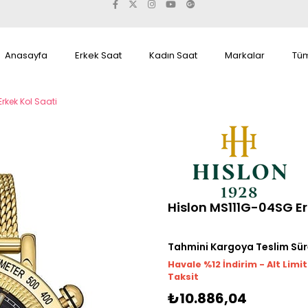
Anasayfa
Erkek Saat
Kadın Saat
Markalar
Tüm
rkek Kol Saati
Hislon MS111G-04SG Er
Tahmini Kargoya Teslim Sür
Havale %12 İndirim - Alt Limi
Taksit
₺10.886,04