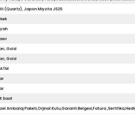
illi (Quartz)
Japon Miyota JS25
rkek
iyah
asır
arı
Gold
arı
Gold
 ATM
ar
ar
4 Saat
zel Ambalaj Paketi,Orjinal Kutu,Garanti Belgesi,Fatura ,Sertifika,Hedi