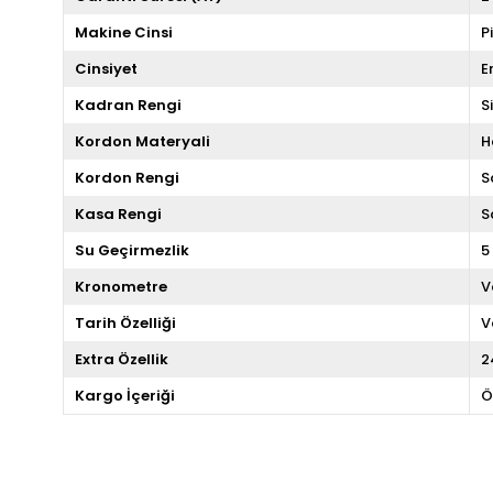
Makine Cinsi
P
Cinsiyet
E
Kadran Rengi
S
Kordon Materyali
H
Kordon Rengi
S
Kasa Rengi
S
Su Geçirmezlik
5
Kronometre
V
Tarih Özelliği
V
Extra Özellik
2
Kargo İçeriği
Ö