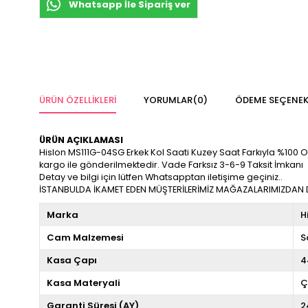
Whatsapp İle Sipariş ver
ÜRÜN ÖZELLIKLERI
YORUMLAR
(0)
ÖDEME SEÇENEK
ÜRÜN AÇIKLAMASI
Hislon MS111G-04SG Erkek Kol Saati Kuzey Saat Farkıyla %100 Oriji
kargo ile gönderilmektedir. Vade Farksız 3-6-9 Taksit İmkanı
Detay ve bilgi için lütfen Whatsapptan iletişime geçiniz..
İSTANBULDA İKAMET EDEN MÜŞTERİLERİMİZ MAĞAZALARIMIZDAN DA
Marka
H
Cam Malzemesi
S
Kasa Çapı
4
Kasa Materyali
Ç
Garanti Süresi (AY)
2