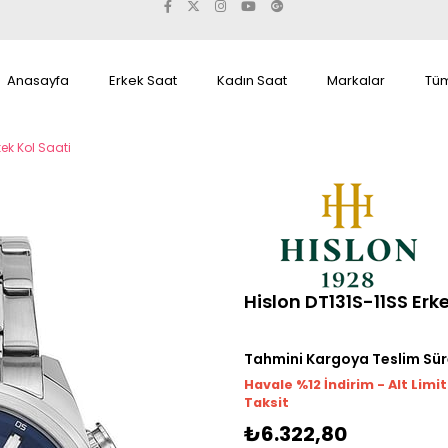
Anasayfa
Erkek Saat
Kadın Saat
Markalar
Tüm
kek Kol Saati
Hislon DT131S-11SS Erk
Tahmini Kargoya Teslim Sür
Havale %12 İndirim - Alt Limi
Taksit
₺6.322,80