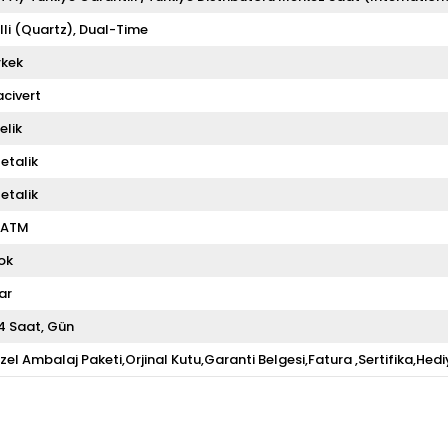
illi (Quartz)
Dual-Time
rkek
acivert
elik
etalik
etalik
 ATM
ok
ar
4 Saat
Gün
zel Ambalaj Paketi,Orjinal Kutu,Garanti Belgesi,Fatura ,Sertifika,Hedi