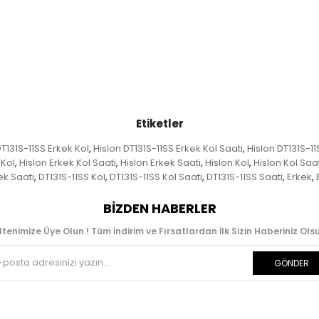
Etiketler
DT131S-11SS Erkek Kol
Hislon DT131S-11SS Erkek Kol Saati
Hislon DT131S-11
,
,
 Kol
Hislon Erkek Kol Saati
Hislon Erkek Saati
Hislon Kol
Hislon Kol Saat
,
,
,
,
ek Saati
DT131S-11SS Kol
DT131S-11SS Kol Saati
DT131S-11SS Saati
Erkek
,
,
,
,
,
BIZDEN HABERLER
ltenimize Üye Olun ! Tüm İndirim ve Fırsatlardan İlk Sizin Haberiniz Olsu
GÖNDER