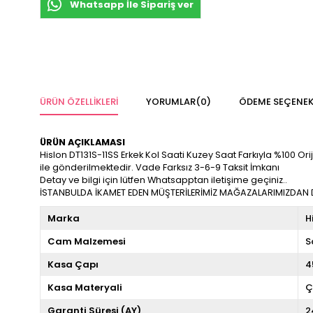
Whatsapp İle Sipariş ver
ÜRÜN ÖZELLIKLERI
YORUMLAR
(0)
ÖDEME SEÇENEK
ÜRÜN AÇIKLAMASI
Hislon DT131S-11SS Erkek Kol Saati Kuzey Saat Farkıyla %100 Oriji
ile gönderilmektedir. Vade Farksız 3-6-9 Taksit İmkanı
Detay ve bilgi için lütfen Whatsapptan iletişime geçiniz..
İSTANBULDA İKAMET EDEN MÜŞTERİLERİMİZ MAĞAZALARIMIZDAN DA
Marka
H
Cam Malzemesi
S
Kasa Çapı
4
Kasa Materyali
Ç
Garanti Süresi (AY)
2