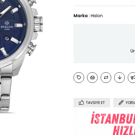
Marka
:
Hislon
Ür
TAVSIYE ET
YORU