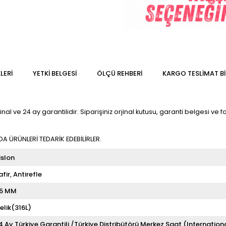
LERI
YETKİ BELGESİ
ÖLÇÜ REHBERI
KARGO TESLIMAT BI
nal ve 24 ay garantilidir. Siparişiniz orjinal kutusu, garanti belgesi ve f
 ÜRÜNLERİ TEDARİK EDEBİLİRLER.
islon
afir
Antirefle
5 MM
elik(316L)
4 Ay Türkiye Garantili /Türkiye Distribütörü Merkez Saat (Internation