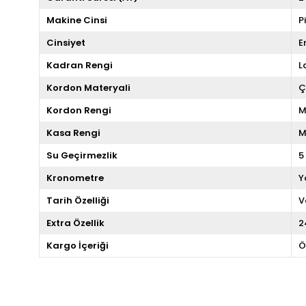
Makine Cinsi
P
Cinsiyet
E
Kadran Rengi
L
Kordon Materyali
Ç
Kordon Rengi
M
Kasa Rengi
M
Su Geçirmezlik
5
Kronometre
Y
Tarih Özelliği
V
Extra Özellik
2
Kargo İçeriği
Ö