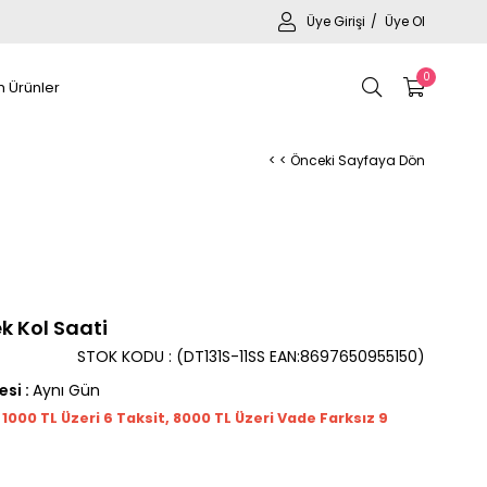
Üye Girişi
Üye Ol
0
 Ürünler
< < Önceki Sayfaya Dön
ek Kol Saati
STOK KODU
(DT131S-11SS EAN:8697650955150)
esi
:
Aynı Gün
t 1000
TL
Üzeri 6 Taksit, 8000 TL Üzeri Vade Farksız 9