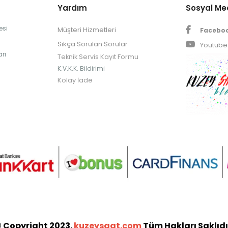
Yardım
Sosyal M
esi
Müşteri Hizmetleri
Facebo
Sıkça Sorulan Sorular
Youtube
rı
Teknik Servis Kayıt Formu
K.V.K.K. Bildirimi
Kolay İade
 Copyright 2023.
kuzeysaat.com
Tüm Hakları Saklıdı