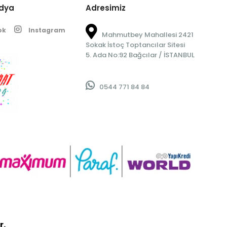
edya
Adresimiz
ok
Instagram
Mahmutbey Mahallesi 2421
Sokak İstoç Toptancılar Sitesi
5. Ada No:92 Bağcılar / İSTANBUL
0544 771 84 84
r.