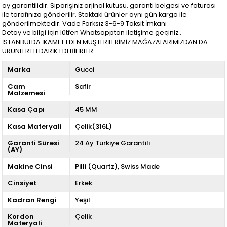
ay garantilidir. Siparişiniz orjinal kutusu, garanti belgesi ve faturası
ile tarafınıza gönderilir. Stoktaki ürünler aynı gün kargo ile
gönderilmektedir. Vade Farksız 3-6-9 Taksit İmkanı
Detay ve bilgi için lütfen Whatsapptan iletişime geçiniz..
İSTANBULDA İKAMET EDEN MÜŞTERİLERİMİZ MAĞAZALARIMIZDAN DA
ÜRÜNLERİ TEDARİK EDEBİLİRLER..
Marka
Gucci
Cam
Safir
Malzemesi
Kasa Çapı
45 MM
Kasa Materyali
Çelik(316L)
Garanti Süresi
24 Ay Türkiye Garantili
(AY)
Makine Cinsi
Pilli (Quartz)
Swiss Made
Cinsiyet
Erkek
Kadran Rengi
Yeşil
Kordon
Çelik
Materyali