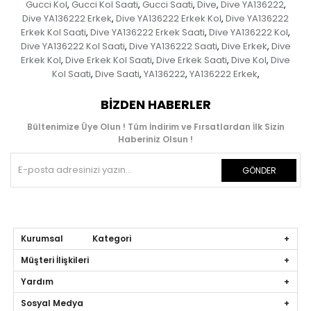
Gucci Kol
Gucci Kol Saati
Gucci Saati
Dive
Dive YA136222
,
,
,
,
,
Dive YA136222 Erkek
Dive YA136222 Erkek Kol
Dive YA136222
,
,
Erkek Kol Saati
Dive YA136222 Erkek Saati
Dive YA136222 Kol
,
,
,
Dive YA136222 Kol Saati
Dive YA136222 Saati
Dive Erkek
Dive
,
,
,
Erkek Kol
Dive Erkek Kol Saati
Dive Erkek Saati
Dive Kol
Dive
,
,
,
,
Kol Saati
Dive Saati
YA136222
YA136222 Erkek
,
,
,
,
BIZDEN HABERLER
Bültenimize Üye Olun ! Tüm İndirim ve Fırsatlardan İlk Sizin
Haberiniz Olsun !
GÖNDER
Kurumsal Kategori
Müşteri İlişkileri
Yardım
Sosyal Medya