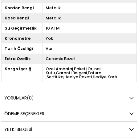
Kordon Rengi
Metalik
Kasa Rengi
Metalik
Su Geçirmezlik
10 ATM
Kronometre
Yok
Tarih Özelliği
Var
Extra Özellik
Ceramic Bezel
Kargo İçeriği
Özel Ambalaj Paketi,Orjinal
Kutu,Garanti Belgesi,Fatura
,Sertifika,Hediye Paketi,Hediye Kartı
YORUMLAR
(0)
ÖDEME SEÇENEKLERI
YETKİ BELGESİ