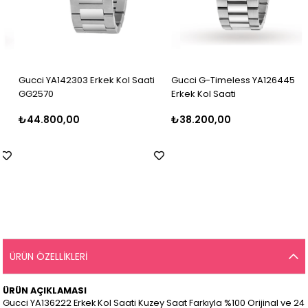
Gucci YA142303 Erkek Kol Saati
Gucci G-Timeless YA126445
GG2570
Erkek Kol Saati
₺44.800,00
₺38.200,00
ÜRÜN ÖZELLIKLERI
ÜRÜN AÇIKLAMASI
Gucci YA136222 Erkek Kol Saati Kuzey Saat Farkıyla %100 Orijinal ve 24