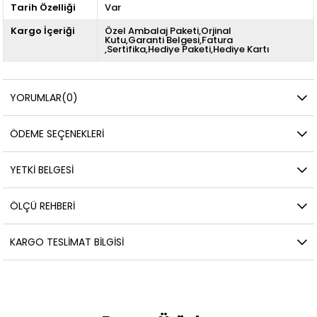
Tarih Özelliği
Var
Kargo İçeriği
Özel Ambalaj Paketi,Orjinal
Kutu,Garanti Belgesi,Fatura
,Sertifika,Hediye Paketi,Hediye Kartı
YORUMLAR
(0)
ÖDEME SEÇENEKLERI
YETKİ BELGESİ
ÖLÇÜ REHBERI
KARGO TESLIMAT BILGISI