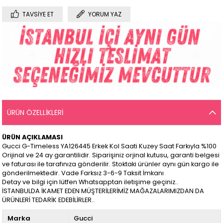
TAVSIYE ET
YORUM YAZ
ÜRÜN ÖZELLIKLERI
ÜRÜN AÇIKLAMASI
Gucci G-Timeless YA126445 Erkek Kol Saati Kuzey Saat Farkıyla %100
Orijinal ve 24 ay garantilidir. Siparişiniz orjinal kutusu, garanti belgesi
ve faturası ile tarafınıza gönderilir. Stoktaki ürünler aynı gün kargo ile
gönderilmektedir. Vade Farksız 3-6-9 Taksit İmkanı
Detay ve bilgi için lütfen Whatsapptan iletişime geçiniz..
İSTANBULDA İKAMET EDEN MÜŞTERİLERİMİZ MAĞAZALARIMIZDAN DA
ÜRÜNLERİ TEDARİK EDEBİLİRLER..
Marka
Gucci