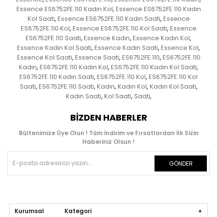
Essence ES6752FE.110 Kadın Kol
Essence ES6752FE.110 Kadın
,
Kol Saati
Essence ES6752FE.110 Kadın Saati
Essence
,
,
ES6752FE.110 Kol
Essence ES6752FE.110 Kol Saati
Essence
,
,
ES6752FE.110 Saati
Essence Kadın
Essence Kadın Kol
,
,
,
Essence Kadın Kol Saati
Essence Kadın Saati
Essence Kol
,
,
,
Essence Kol Saati
Essence Saati
ES6752FE.110
ES6752FE.110
,
,
,
Kadın
ES6752FE.110 Kadın Kol
ES6752FE.110 Kadın Kol Saati
,
,
,
ES6752FE.110 Kadın Saati
ES6752FE.110 Kol
ES6752FE.110 Kol
,
,
Saati
ES6752FE.110 Saati
Kadın
Kadın Kol
Kadın Kol Saati
,
,
,
,
,
Kadın Saati
Kol Saati
Saati
,
,
,
BIZDEN HABERLER
Bültenimize Üye Olun ! Tüm İndirim ve Fırsatlardan İlk Sizin
Haberiniz Olsun !
GÖNDER
Kurumsal Kategori