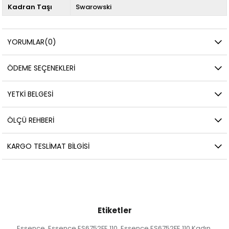
Kadran Taşı
Swarowski
YORUMLAR
(0)
ÖDEME SEÇENEKLERI
YETKİ BELGESİ
ÖLÇÜ REHBERI
KARGO TESLIMAT BILGISI
Etiketler
Essence
Essence ES6752FE.110
Essence ES6752FE.110 Kadın
,
,
,