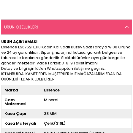
ÜRÜN ÖZELLIKLERI
ÜRÜN AÇIKLAMASI
Essence ES6752FE.110 Kadın Kol Saati Kuzey Saat Farkıyla %100 Orijinal
ve 24 ay garantilidir. Siparişiniz orjinal kutusu, garanti belgesi ve
faturası ile tarafınıza gönderilir. Stoktaki ürünler aynı gün kargo ile
gönderilmektedir. Vade Farksız 3-6-9 Taksit İmkanı
Detay ve bilgi için lütfen Whatsapptan iletişime geçiniz..
İSTANBULDA İKAMET EDEN MÜŞTERİLERİMİZ MAĞAZALARIMIZDAN DA
ÜRÜNLERİ TEDARİK EDEBİLİRLER.
Marka
Essence
Cam
Mineral
Malzemesi
Kasa Çapı
38 MM
Kasa Materyali
Çelik(316L)