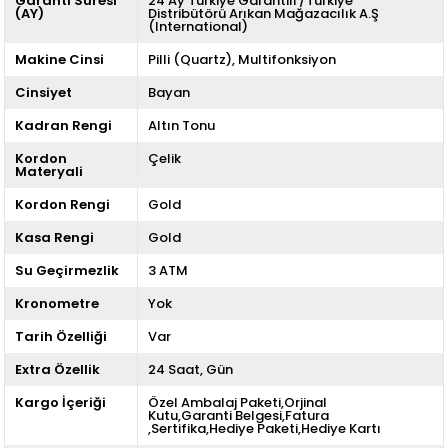
Garanti Süresi
24 Ay Türkiye Garantili /Türkiye
(AY)
Distribütörü Arıkan Mağazacılık A.Ş
(International)
Makine Cinsi
Pilli (Quartz)
Multifonksiyon
Cinsiyet
Bayan
Kadran Rengi
Altın Tonu
Kordon
Çelik
Materyali
Kordon Rengi
Gold
Kasa Rengi
Gold
Su Geçirmezlik
3 ATM
Kronometre
Yok
Tarih Özelliği
Var
Extra Özellik
24 Saat
Gün
Kargo İçeriği
Özel Ambalaj Paketi,Orjinal
Kutu,Garanti Belgesi,Fatura
,Sertifika,Hediye Paketi,Hediye Kartı