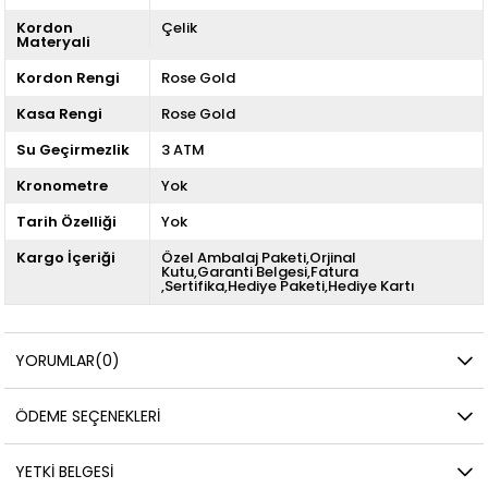
Kordon
Çelik
Materyali
Kordon Rengi
Rose Gold
Kasa Rengi
Rose Gold
Su Geçirmezlik
3 ATM
Kronometre
Yok
Tarih Özelliği
Yok
Kargo İçeriği
Özel Ambalaj Paketi,Orjinal
Kutu,Garanti Belgesi,Fatura
,Sertifika,Hediye Paketi,Hediye Kartı
YORUMLAR
(0)
ÖDEME SEÇENEKLERI
YETKİ BELGESİ