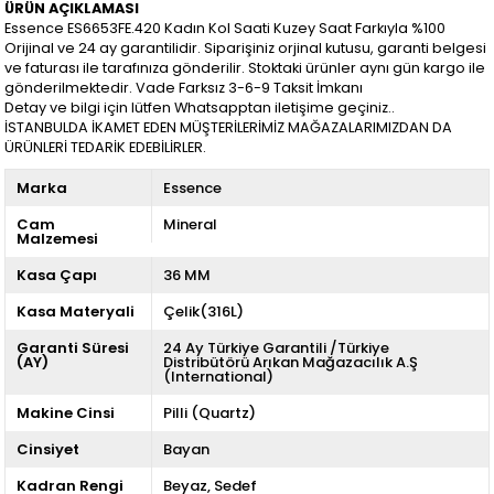
ÜRÜN AÇIKLAMASI
Essence ES6653FE.420 Kadın Kol Saati Kuzey Saat Farkıyla %100
Orijinal ve 24 ay garantilidir. Siparişiniz orjinal kutusu, garanti belgesi
ve faturası ile tarafınıza gönderilir. Stoktaki ürünler aynı gün kargo ile
gönderilmektedir. Vade Farksız 3-6-9 Taksit İmkanı
Detay ve bilgi için lütfen Whatsapptan iletişime geçiniz..
İSTANBULDA İKAMET EDEN MÜŞTERİLERİMİZ MAĞAZALARIMIZDAN DA
ÜRÜNLERİ TEDARİK EDEBİLİRLER.
Marka
Essence
Cam
Mineral
Malzemesi
Kasa Çapı
36 MM
Kasa Materyali
Çelik(316L)
Garanti Süresi
24 Ay Türkiye Garantili /Türkiye
(AY)
Distribütörü Arıkan Mağazacılık A.Ş
(International)
Makine Cinsi
Pilli (Quartz)
Cinsiyet
Bayan
Kadran Rengi
Beyaz
Sedef