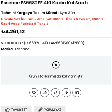
Essence ES6682FE.410 Kadın Kol Saati
Tahmini Kargoya Teslim Süresi
:
Aynı Gün
Havale %12 İndirim - Alt Limit 1000
TL
Üzeri 6 Taksit, 8000 TL
Üzeri Vade Farksız 9 Taksit
₺4.261,12
STOK KODU
(ES6682FE.410 EAN:8681668412880)
Marka
:
Essence
Ürün stoklarımızda kalmamıştır.
TAVSIYE ET
YORUM YAZ