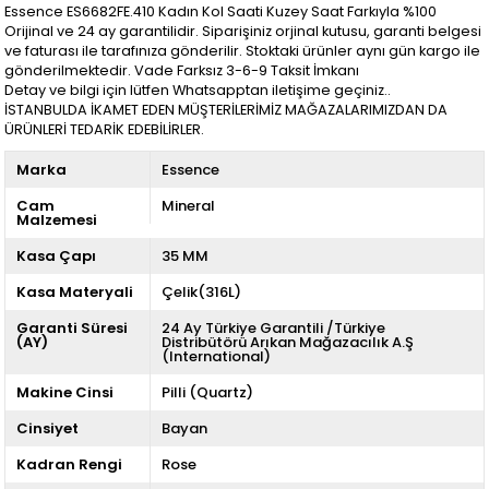
Essence ES6682FE.410 Kadın Kol Saati Kuzey Saat Farkıyla %100
Orijinal ve 24 ay garantilidir. Siparişiniz orjinal kutusu, garanti belgesi
ve faturası ile tarafınıza gönderilir. Stoktaki ürünler aynı gün kargo ile
gönderilmektedir. Vade Farksız 3-6-9 Taksit İmkanı
Detay ve bilgi için lütfen Whatsapptan iletişime geçiniz..
İSTANBULDA İKAMET EDEN MÜŞTERİLERİMİZ MAĞAZALARIMIZDAN DA
ÜRÜNLERİ TEDARİK EDEBİLİRLER.
Marka
Essence
Cam
Mineral
Malzemesi
Kasa Çapı
35 MM
Kasa Materyali
Çelik(316L)
Garanti Süresi
24 Ay Türkiye Garantili /Türkiye
(AY)
Distribütörü Arıkan Mağazacılık A.Ş
(International)
Makine Cinsi
Pilli (Quartz)
Cinsiyet
Bayan
Kadran Rengi
Rose