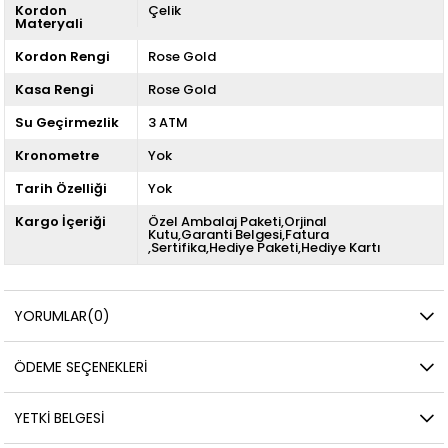
Kordon
Çelik
Materyali
Kordon Rengi
Rose Gold
Kasa Rengi
Rose Gold
Su Geçirmezlik
3 ATM
Kronometre
Yok
Tarih Özelliği
Yok
Kargo İçeriği
Özel Ambalaj Paketi,Orjinal
Kutu,Garanti Belgesi,Fatura
,Sertifika,Hediye Paketi,Hediye Kartı
YORUMLAR
(0)
ÖDEME SEÇENEKLERI
YETKİ BELGESİ