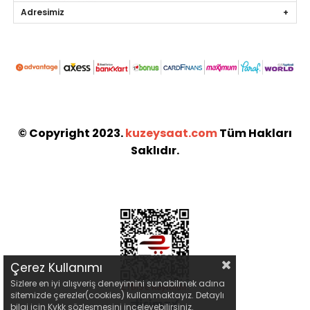
Adresimiz
© Copyright 2023.
kuzeysaat.com
Tüm Hakları
Saklıdır.
Çerez Kullanımı
Sizlere en iyi alışveriş deneyimini sunabilmek adına
sitemizde çerezler(cookies) kullanmaktayız. Detaylı
bilgi için Kvkk sözleşmesini inceleyebilirsiniz.