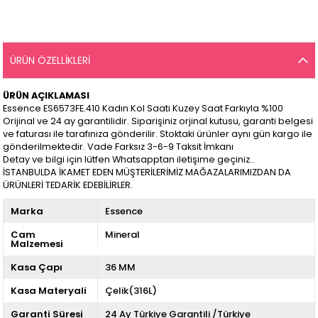
ÜRÜN ÖZELLIKLERI
ÜRÜN AÇIKLAMASI
Essence ES6573FE.410 Kadın Kol Saati Kuzey Saat Farkıyla %100
Orijinal ve 24 ay garantilidir. Siparişiniz orjinal kutusu, garanti belgesi
ve faturası ile tarafınıza gönderilir. Stoktaki ürünler aynı gün kargo ile
gönderilmektedir. Vade Farksız 3-6-9 Taksit İmkanı
Detay ve bilgi için lütfen Whatsapptan iletişime geçiniz..
İSTANBULDA İKAMET EDEN MÜŞTERİLERİMİZ MAĞAZALARIMIZDAN DA
ÜRÜNLERİ TEDARİK EDEBİLİRLER.
Marka
Essence
Cam
Mineral
Malzemesi
Kasa Çapı
36 MM
Kasa Materyali
Çelik(316L)
Garanti Süresi
24 Ay Türkiye Garantili /Türkiye