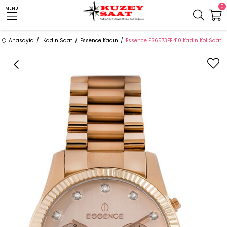
0
MENU
Anasayfa
Kadın Saat
Essence Kadın
Essence ES6573FE.410 Kadın Kol Saati