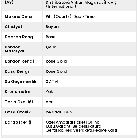
(AY)
Distribütörü Arıkan Mağazacılık A.Ş
(International)
Makine Cinsi
Pilli (Quartz)
Dual-Time
Cinsiyet
Bayan
Kadran Rengi
Rose
Kordon
Çelik
Materyali
Kordon Rengi
Rose Gold
Kasa Rengi
Rose Gold
Su Geçirmezlik
3 ATM
Kronometre
Yok
Tarih Özelliği
Var
Extra Özellik
24 Saat
Gün
Kargo İçeriği
Özel Ambalaj Paketi,Orjinal
Kutu,Garanti Belgesi,Fatura
,Sertifika,Hediye Paketi,Hediye Kartı