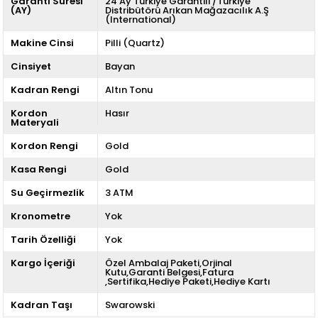
Garanti Süresi
24 Ay Türkiye Garantili /Türkiye
(AY)
Distribütörü Arıkan Mağazacılık A.Ş
(International)
Makine Cinsi
Pilli (Quartz)
Cinsiyet
Bayan
Kadran Rengi
Altın Tonu
Kordon
Hasır
Materyali
Kordon Rengi
Gold
Kasa Rengi
Gold
Su Geçirmezlik
3 ATM
Kronometre
Yok
Tarih Özelliği
Yok
Kargo İçeriği
Özel Ambalaj Paketi,Orjinal
Kutu,Garanti Belgesi,Fatura
,Sertifika,Hediye Paketi,Hediye Kartı
Kadran Taşı
Swarowski