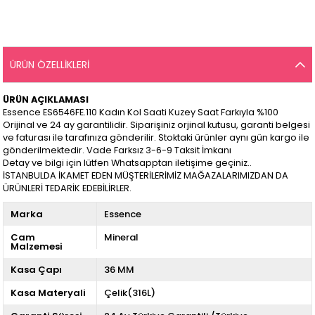
ÜRÜN ÖZELLIKLERI
ÜRÜN AÇIKLAMASI
Essence ES6546FE.110 Kadın Kol Saati Kuzey Saat Farkıyla %100
Orijinal ve 24 ay garantilidir. Siparişiniz orjinal kutusu, garanti belgesi
ve faturası ile tarafınıza gönderilir. Stoktaki ürünler aynı gün kargo ile
gönderilmektedir. Vade Farksız 3-6-9 Taksit İmkanı
Detay ve bilgi için lütfen Whatsapptan iletişime geçiniz..
İSTANBULDA İKAMET EDEN MÜŞTERİLERİMİZ MAĞAZALARIMIZDAN DA
ÜRÜNLERİ TEDARİK EDEBİLİRLER.
Marka
Essence
Cam
Mineral
Malzemesi
Kasa Çapı
36 MM
Kasa Materyali
Çelik(316L)