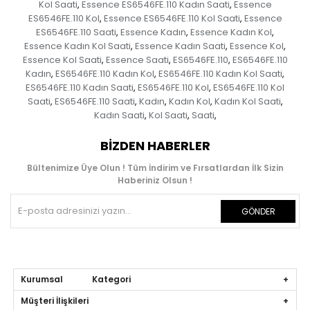
Kol Saati
Essence ES6546FE.110 Kadın Saati
Essence
,
,
ES6546FE.110 Kol
Essence ES6546FE.110 Kol Saati
Essence
,
,
ES6546FE.110 Saati
Essence Kadın
Essence Kadın Kol
,
,
,
Essence Kadın Kol Saati
Essence Kadın Saati
Essence Kol
,
,
,
Essence Kol Saati
Essence Saati
ES6546FE.110
ES6546FE.110
,
,
,
Kadın
ES6546FE.110 Kadın Kol
ES6546FE.110 Kadın Kol Saati
,
,
,
ES6546FE.110 Kadın Saati
ES6546FE.110 Kol
ES6546FE.110 Kol
,
,
Saati
ES6546FE.110 Saati
Kadın
Kadın Kol
Kadın Kol Saati
,
,
,
,
,
Kadın Saati
Kol Saati
Saati
,
,
,
BIZDEN HABERLER
Bültenimize Üye Olun ! Tüm İndirim ve Fırsatlardan İlk Sizin
Haberiniz Olsun !
GÖNDER
Kurumsal Kategori
Müşteri İlişkileri