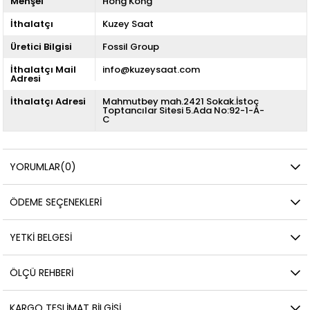
Menşei
Hong Kong
İthalatçı
Kuzey Saat
Üretici Bilgisi
Fossil Group
İthalatçı Mail
info@kuzeysaat.com
Adresi
İthalatçı Adresi
Mahmutbey mah.2421 Sokak.İstoç
Toptancılar Sitesi 5.Ada No:92-1-A-
C
YORUMLAR
(0)
ÖDEME SEÇENEKLERI
YETKİ BELGESİ
ÖLÇÜ REHBERI
KARGO TESLIMAT BILGISI