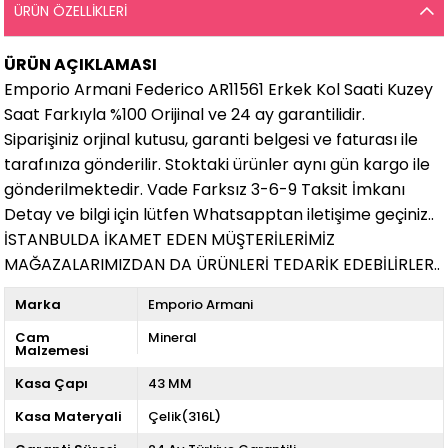
ÜRÜN ÖZELLIKLERI
ÜRÜN AÇIKLAMASI
Emporio Armani Federico AR11561 Erkek Kol Saati Kuzey
Saat Farkıyla %100 Orijinal ve 24 ay garantilidir.
Siparişiniz orjinal kutusu, garanti belgesi ve faturası ile
tarafınıza gönderilir. Stoktaki ürünler aynı gün kargo ile
gönderilmektedir. Vade Farksız 3-6-9 Taksit İmkanı
Detay ve bilgi için lütfen Whatsapptan iletişime geçiniz..
İSTANBULDA İKAMET EDEN MÜŞTERİLERİMİZ
MAĞAZALARIMIZDAN DA ÜRÜNLERİ TEDARİK EDEBİLİRLER..
Marka
Emporio Armani
Cam
Mineral
Malzemesi
Kasa Çapı
43 MM
Kasa Materyali
Çelik(316L)