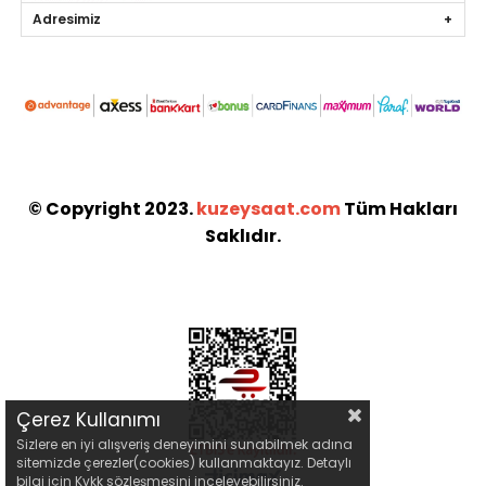
Adresimiz
© Copyright 2023.
kuzeysaat.com
Tüm Hakları
Saklıdır.
Çerez Kullanımı
Sizlere en iyi alışveriş deneyimini sunabilmek adına
sitemizde çerezler(cookies) kullanmaktayız. Detaylı
bilgi için Kvkk sözleşmesini inceleyebilirsiniz.