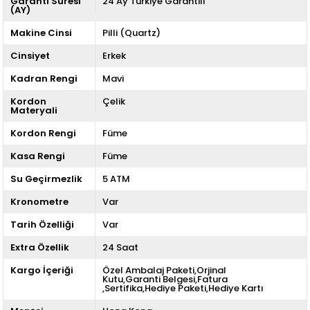
Garanti Süresi
24 Ay Türkiye Garantili
(AY)
Makine Cinsi
Pilli (Quartz)
Cinsiyet
Erkek
Kadran Rengi
Mavi
Kordon
Çelik
Materyali
Kordon Rengi
Füme
Kasa Rengi
Füme
Su Geçirmezlik
5 ATM
Kronometre
Var
Tarih Özelliği
Var
Extra Özellik
24 Saat
Kargo İçeriği
Özel Ambalaj Paketi,Orjinal
Kutu,Garanti Belgesi,Fatura
,Sertifika,Hediye Paketi,Hediye Kartı