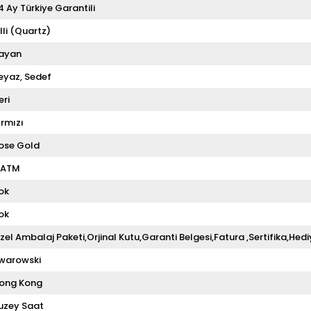
4 Ay Türkiye Garantili
illi (Quartz)
ayan
eyaz
Sedef
eri
ırmızı
ose Gold
 ATM
ok
ok
zel Ambalaj Paketi,Orjinal Kutu,Garanti Belgesi,Fatura ,Sertifika,Hedi
warowski
ong Kong
uzey Saat