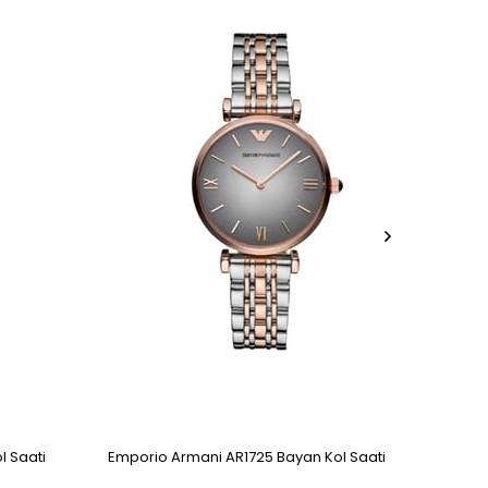
Ürün
Ür
l Saati
Emporio Armani AR1725 Bayan Kol Saati
Empor