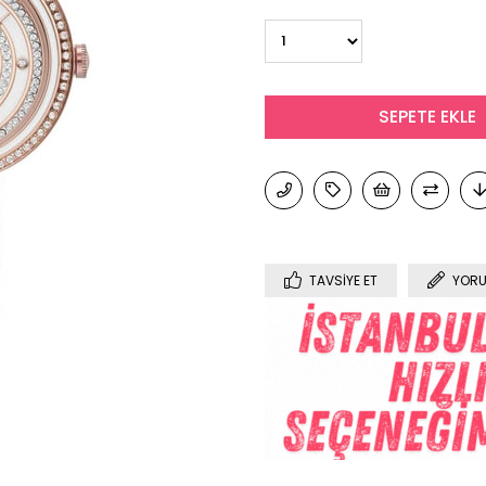
TAVSIYE ET
YORU