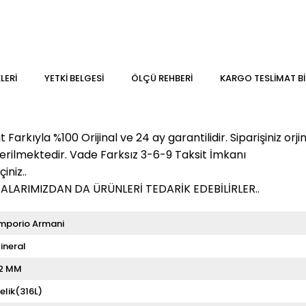
LERI
YETKİ BELGESİ
ÖLÇÜ REHBERI
KARGO TESLIMAT BI
kıyla %100 Orijinal ve 24 ay garantilidir. Siparişiniz orjin
derilmektedir. Vade Farksız 3-6-9 Taksit İmkanı
iniz..
LARIMIZDAN DA ÜRÜNLERİ TEDARİK EDEBİLİRLER..
mporio Armani
ineral
2 MM
elik(316L)