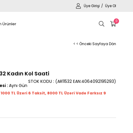
Üye Girişi
Üye Ol
0
 Ürünler
< < Önceki Sayfaya Dön
32 Kadın Kol Saati
STOK KODU
(AR11532 EAN:4064092195293)
esi
:
Aynı Gün
t 1000
TL
Üzeri 6 Taksit, 8000 TL Üzeri Vade Farksız 9