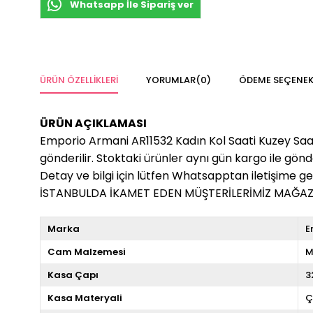
Whatsapp İle Sipariş ver
ÜRÜN ÖZELLIKLERI
YORUMLAR
(0)
ÖDEME SEÇENEK
ÜRÜN AÇIKLAMASI
Emporio Armani AR11532 Kadın Kol Saati Kuzey Saat Far
gönderilir. Stoktaki ürünler aynı gün kargo ile gön
Detay ve bilgi için lütfen Whatsapptan iletişime geç
İSTANBULDA İKAMET EDEN MÜŞTERİLERİMİZ MAĞAZA
Marka
E
Cam Malzemesi
M
Kasa Çapı
3
Kasa Materyali
Ç