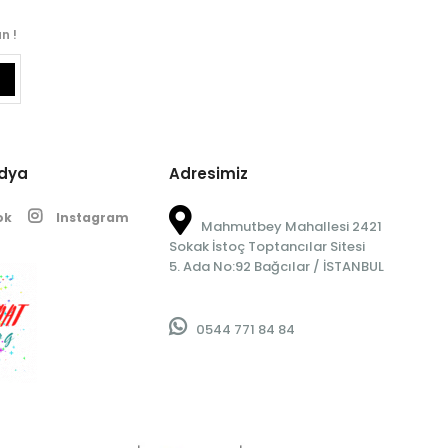
n !
edya
Adresimiz
ok
Instagram
Mahmutbey Mahallesi 2421
Sokak İstoç Toptancılar Sitesi
5. Ada No:92 Bağcılar / İSTANBUL
0544 771 84 84