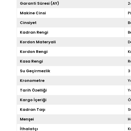
Garanti Süresi (AY)
2
Makine Cinsi
P
Cinsiyet
B
Kadran Rengi
B
Kordon Materyali
D
Kordon Rengi
K
Kasa Rengi
R
Su Geçirmezlik
3
Kronometre
Y
Tarih Özelliği
Y
Kargo İçeriği
Ö
Kadran Taşı
S
Menşei
H
İthalatçı
K