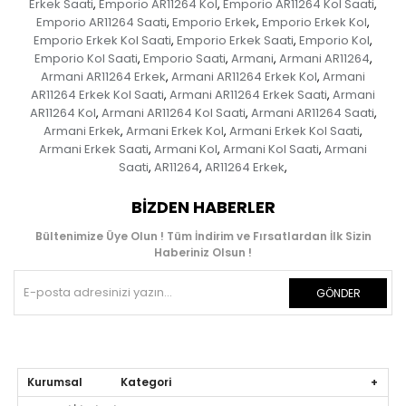
Erkek Saati
Emporio AR11264 Kol
Emporio AR11264 Kol Saati
,
,
,
Emporio AR11264 Saati
Emporio Erkek
Emporio Erkek Kol
,
,
,
Emporio Erkek Kol Saati
Emporio Erkek Saati
Emporio Kol
,
,
,
Emporio Kol Saati
Emporio Saati
Armani
Armani AR11264
,
,
,
,
Armani AR11264 Erkek
Armani AR11264 Erkek Kol
Armani
,
,
AR11264 Erkek Kol Saati
Armani AR11264 Erkek Saati
Armani
,
,
AR11264 Kol
Armani AR11264 Kol Saati
Armani AR11264 Saati
,
,
,
Armani Erkek
Armani Erkek Kol
Armani Erkek Kol Saati
,
,
,
Armani Erkek Saati
Armani Kol
Armani Kol Saati
Armani
,
,
,
Saati
AR11264
AR11264 Erkek
,
,
,
BIZDEN HABERLER
Bültenimize Üye Olun ! Tüm İndirim ve Fırsatlardan İlk Sizin
Haberiniz Olsun !
GÖNDER
Kurumsal Kategori