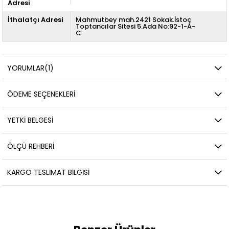
Adresi
İthalatçı Adresi
Mahmutbey mah.2421 Sokak.İstoç
Toptancılar Sitesi 5.Ada No:92-1-A-
C
YORUMLAR
(1)
ÖDEME SEÇENEKLERI
YETKİ BELGESİ
ÖLÇÜ REHBERI
KARGO TESLIMAT BILGISI