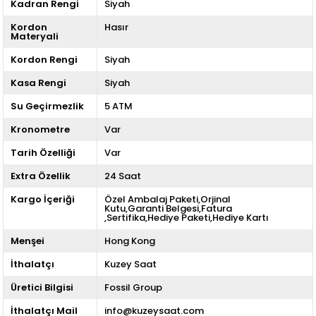
Kadran Rengi
Siyah
Kordon
Hasır
Materyali
Kordon Rengi
Siyah
Kasa Rengi
Siyah
Su Geçirmezlik
5 ATM
Kronometre
Var
Tarih Özelliği
Var
Extra Özellik
24 Saat
Kargo İçeriği
Özel Ambalaj Paketi,Orjinal
Kutu,Garanti Belgesi,Fatura
,Sertifika,Hediye Paketi,Hediye Kartı
Menşei
Hong Kong
İthalatçı
Kuzey Saat
Üretici Bilgisi
Fossil Group
İthalatçı Mail
info@kuzeysaat.com