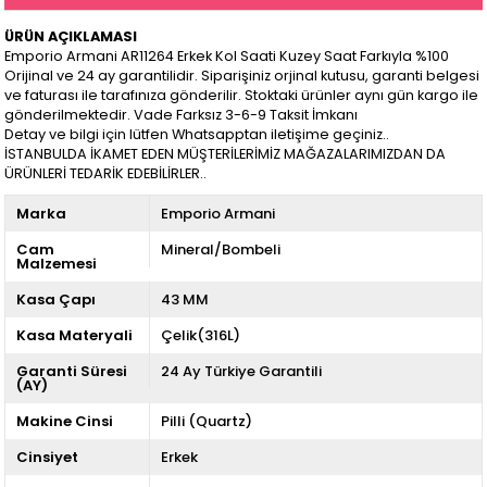
ÜRÜN AÇIKLAMASI
Emporio Armani AR11264 Erkek Kol Saati Kuzey Saat Farkıyla %100
Orijinal ve 24 ay garantilidir. Siparişiniz orjinal kutusu, garanti belgesi
ve faturası ile tarafınıza gönderilir. Stoktaki ürünler aynı gün kargo ile
gönderilmektedir. Vade Farksız 3-6-9 Taksit İmkanı
Detay ve bilgi için lütfen Whatsapptan iletişime geçiniz..
İSTANBULDA İKAMET EDEN MÜŞTERİLERİMİZ MAĞAZALARIMIZDAN DA
ÜRÜNLERİ TEDARİK EDEBİLİRLER..
Marka
Emporio Armani
Cam
Mineral/Bombeli
Malzemesi
Kasa Çapı
43 MM
Kasa Materyali
Çelik(316L)
Garanti Süresi
24 Ay Türkiye Garantili
(AY)
Makine Cinsi
Pilli (Quartz)
Cinsiyet
Erkek