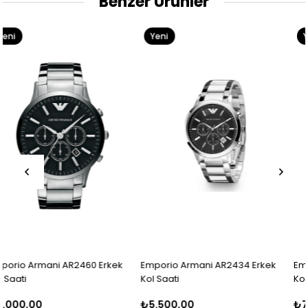
Benzer Ürünler
Yeni
Yeni
Ürün
Ürün
rkek
Emporio Armani AR2434 Erkek
Emporio Armani AR5980 Er
Kol Saati
Kol Saati
₺5.500,00
₺7.700,00