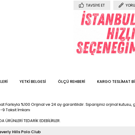
TAVSIYE ET
YORU
LERI
YETKİ BELGESİ
ÖLÇÜ REHBERI
KARGO TESLIMAT BI
t Farkıyla %100 Orijinal ve 24 ay garantilidir. Siparişiniz orjinal kutusu, 
6-9 Taksit İmkanı
 ÜRÜNLERİ TEDARİK EDEBİLİRLER.
everly Hills Polo Club