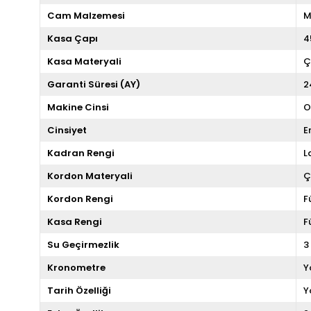
Cam Malzemesi
M
Kasa Çapı
4
Kasa Materyali
Ç
Garanti Süresi (AY)
2
Makine Cinsi
O
Cinsiyet
E
Kadran Rengi
L
Kordon Materyali
Ç
Kordon Rengi
F
Kasa Rengi
F
Su Geçirmezlik
3
Kronometre
Y
Tarih Özelliği
Y