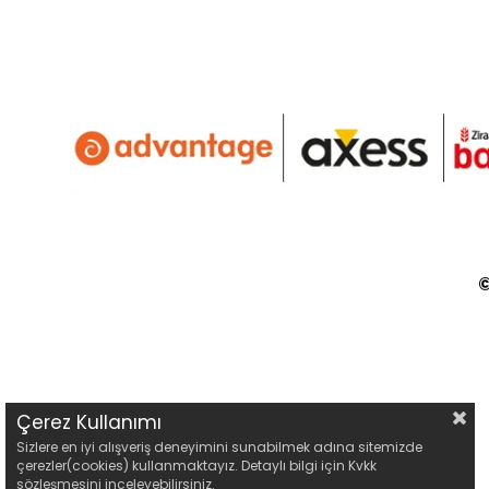
©
Çerez Kullanımı
Sizlere en iyi alışveriş deneyimini sunabilmek adına sitemizde
çerezler(cookies) kullanmaktayız. Detaylı bilgi için Kvkk
sözleşmesini inceleyebilirsiniz.