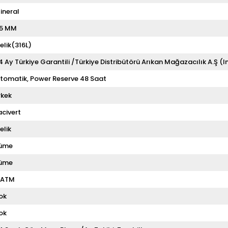
ineral
5 MM
elik(316L)
4 Ay Türkiye Garantili /Türkiye Distribütörü Arıkan Mağazacılık A.Ş (I
tomatik
Power Reserve 48 Saat
rkek
acivert
elik
üme
üme
 ATM
ok
ok