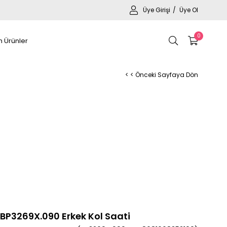
Üye Girişi
Üye Ol
0
 Ürünler
< < Önceki Sayfaya Dön
b BP3269X.090 Erkek Kol Saati