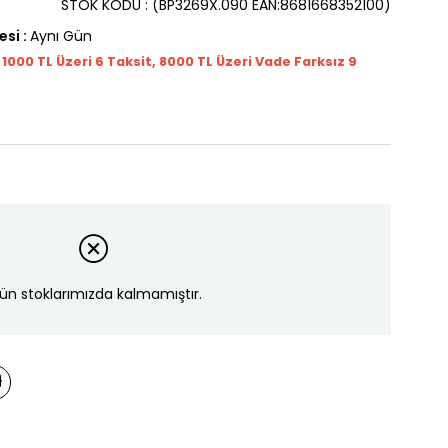
STOK KODU
(BP3269X.090 EAN:8681668352100)
esi
:
Aynı Gün
t 1000
TL
Üzeri 6 Taksit, 8000 TL Üzeri Vade Farksız 9
ün stoklarımızda kalmamıştır.