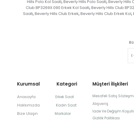
Hills Polo Kol Saati
Beverly Hills Polo Saati
Beverly Hills 
,
,
Club BP3269X.090 Erkek Kol Saati
Beverly Hills Club BP3
,
Saati
Beverly Hills Club Erkek
Beverly Hills Club Erkek Kol
,
,
,
Bü
Kurumsal Kategori
Müşteri İlişkileri
Mesafeli Satış Sözleşm
Anasayfa
Erkek Saat
Alışveriş
Hakkımızda
Kadın Saat
İade Ve Değişim Koşulla
Bize Ulaşın
Markalar
Gizlilik Politikası