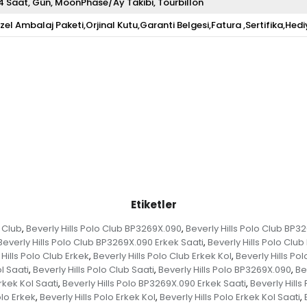
4 Saat
Gün
MoonPhase/Ay Takibi
Tourbillon
zel Ambalaj Paketi,Orjinal Kutu,Garanti Belgesi,Fatura ,Sertifika,Hedi
Etiketler
o Club
Beverly Hills Polo Club BP3269X.090
Beverly Hills Polo Club BP3
,
,
Beverly Hills Polo Club BP3269X.090 Erkek Saati
Beverly Hills Polo Clu
,
Hills Polo Club Erkek
Beverly Hills Polo Club Erkek Kol
Beverly Hills Pol
,
,
l Saati
Beverly Hills Polo Club Saati
Beverly Hills Polo BP3269X.090
Be
,
,
,
rkek Kol Saati
Beverly Hills Polo BP3269X.090 Erkek Saati
Beverly Hills
,
,
olo Erkek
Beverly Hills Polo Erkek Kol
Beverly Hills Polo Erkek Kol Saati
,
,
,