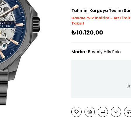
Tahmini Kargoya Teslim Sür
Havale %12 İndirim - Alt Limi
Taksit
₺10.120,00
Marka
:
Beverly Hılls Polo
Ür