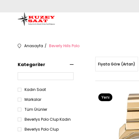
Anasayfa
Beverly Hılls Polo
Kategoriler
Fiyata Göre (Artan)
Kadın Saat
Yeni
Markalar
Ürün
Tüm Ürünler
Beverlys Polo Clup Kadın
Beverlys Polo Clup