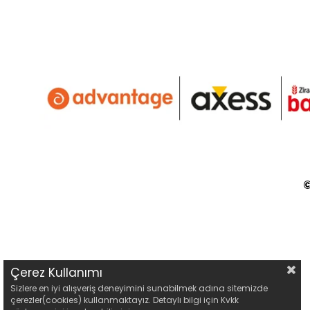
©
Çerez Kullanımı
Sizlere en iyi alışveriş deneyimini sunabilmek adına sitemizde
çerezler(cookies) kullanmaktayız. Detaylı bilgi için Kvkk