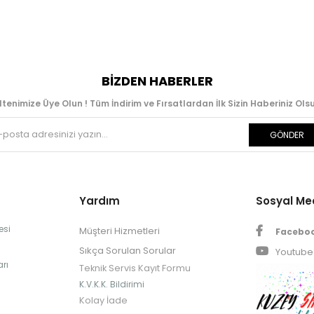
BIZDEN HABERLER
ltenimize Üye Olun ! Tüm İndirim ve Fırsatlardan İlk Sizin Haberiniz Olsu
GÖNDER
Yardım
Sosyal M
esi
Müşteri Hizmetleri
Facebo
Sıkça Sorulan Sorular
Youtube
rı
Teknik Servis Kayıt Formu
K.V.K.K. Bildirimi
Kolay İade