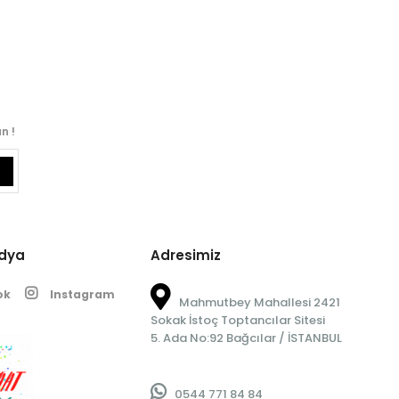
n !
edya
Adresimiz
ok
Instagram
Mahmutbey Mahallesi 2421
Sokak İstoç Toptancılar Sitesi
5. Ada No:92 Bağcılar / İSTANBUL
0544 771 84 84