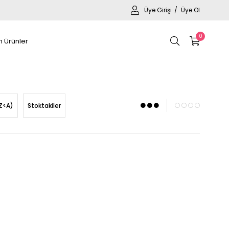
Üye Girişi
Üye Ol
0
 Ürünler
Z<A)
Stoktakiler