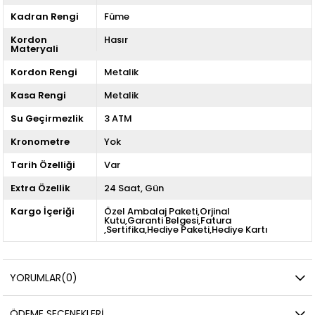
Kadran Rengi
Füme
Kordon
Hasır
Materyali
Kordon Rengi
Metalik
Kasa Rengi
Metalik
Su Geçirmezlik
3 ATM
Kronometre
Yok
Tarih Özelliği
Var
Extra Özellik
24 Saat
Gün
Kargo İçeriği
Özel Ambalaj Paketi,Orjinal
Kutu,Garanti Belgesi,Fatura
,Sertifika,Hediye Paketi,Hediye Kartı
YORUMLAR
(0)
ÖDEME SEÇENEKLERI