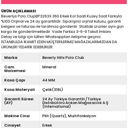
ÜRÜN AÇIKLAMASI
Beverlys Polo ClupBP3263X.360 Erkek Kol Saati Kuzey Saat Farkıyla
%100 Orijinal ve 24 ay garantilidir. Siparişiniz orjinal kutusu, garanti
belgesi ve faturası ile tarafınıza gönderilir. Stoktaki ürünler aynı gün
kargo ile gönderilmektedir. Vade Farksız 3-6-9 Taksit İmkanı
Detay ve bilgi için lütfen Whatsapptan iletişime geçiniz..
İSTANBULDA İKAMET EDEN MÜŞTERİLERİMİZ MAĞAZALARIMIZDAN DA
ÜRÜNLERİ TEDARİK EDEBİLİRLER.
Marka
Beverly Hills Polo Club
Cam
Mineral
Malzemesi
Kasa Çapı
44 MM
Kasa Materyali
Çelik(316L)
Garanti Süresi
24 Ay Türkiye Garantili /Türkiye
(AY)
Distribütörü Arıkan Mağazacılık A.Ş
(International)
Makine Cinsi
Pilli (Quartz)
Multifonksiyon
Cinsiyet
Erkek