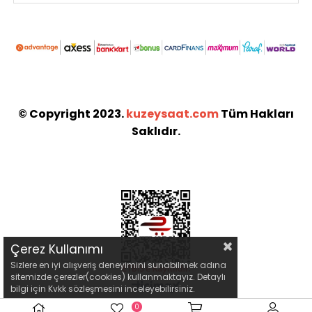
© Copyright 2023.
kuzeysaat.com
Tüm Hakları
Saklıdır.
Çerez Kullanımı
Sizlere en iyi alışveriş deneyimini sunabilmek adına
sitemizde çerezler(cookies) kullanmaktayız. Detaylı
bilgi için Kvkk sözleşmesini inceleyebilirsiniz.
0