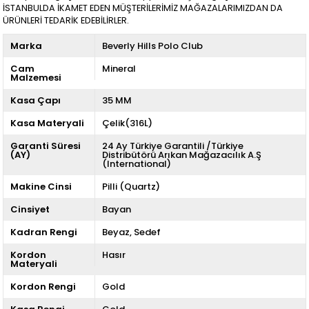
İSTANBULDA İKAMET EDEN MÜŞTERİLERİMİZ MAĞAZALARIMIZDAN DA
ÜRÜNLERİ TEDARİK EDEBİLİRLER.
Marka
Beverly Hills Polo Club
Cam
Mineral
Malzemesi
Kasa Çapı
35 MM
Kasa Materyali
Çelik(316L)
Garanti Süresi
24 Ay Türkiye Garantili /Türkiye
(AY)
Distribütörü Arıkan Mağazacılık A.Ş
(International)
Makine Cinsi
Pilli (Quartz)
Cinsiyet
Bayan
Kadran Rengi
Beyaz
Sedef
Kordon
Hasır
Materyali
Kordon Rengi
Gold