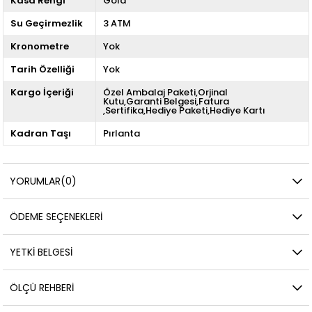
Kasa Rengi
Gold
Su Geçirmezlik
3 ATM
Kronometre
Yok
Tarih Özelliği
Yok
Kargo İçeriği
Özel Ambalaj Paketi,Orjinal
Kutu,Garanti Belgesi,Fatura
,Sertifika,Hediye Paketi,Hediye Kartı
Kadran Taşı
Pırlanta
YORUMLAR
(0)
ÖDEME SEÇENEKLERI
YETKİ BELGESİ
ÖLÇÜ REHBERI