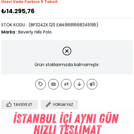
Üzeri Vade Farksız 9 Taksit
₺14.295,76
STOK KODU
(BP3242X.120 EAN:8681668345195)
Marka
:
Beverly Hılls Polo
Ürün stoklarımızda kalmamıştır.
TAVSIYE ET
YORUM YAZ