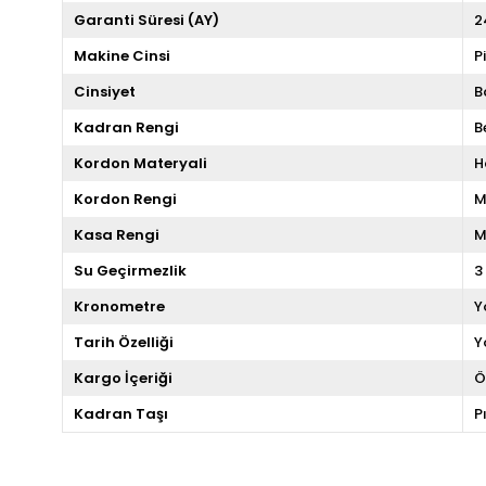
Garanti Süresi (AY)
2
Makine Cinsi
P
Cinsiyet
B
Kadran Rengi
B
Kordon Materyali
H
Kordon Rengi
M
Kasa Rengi
M
Su Geçirmezlik
3
Kronometre
Y
Tarih Özelliği
Y
Kargo İçeriği
Ö
Kadran Taşı
P