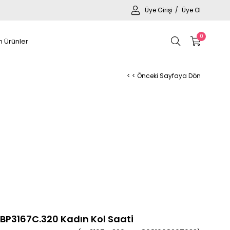
Üye Girişi
Üye Ol
0
 Ürünler
< < Önceki Sayfaya Dön
b BP3167C.320 Kadın Kol Saati