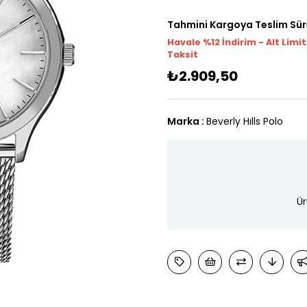
Tahmini Kargoya Teslim Sür
Havale %12 İndirim - Alt Limi
Taksit
₺2.909,50
Marka
:
Beverly Hılls Polo
Ür