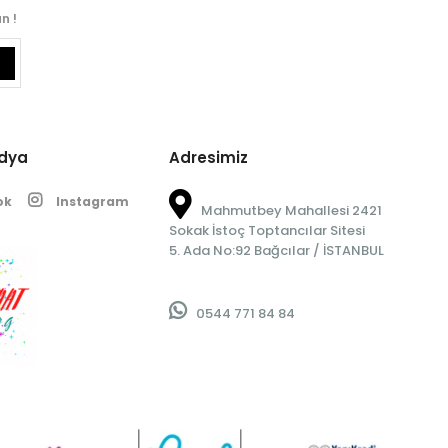
n !
edya
Adresimiz
ok
Instagram
Mahmutbey Mahallesi 2421
Sokak İstoç Toptancılar Sitesi
5. Ada No:92 Bağcılar / İSTANBUL
0544 771 84 84