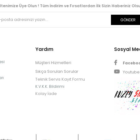
ltenimize Üye Olun ! Tüm İndirim ve Fırsatlardan İlk Sizin Haberiniz Olsu
GÖNDER
Yardım
Sosyal M
esi
Müşteri Hizmetleri
Facebo
Sıkça Sorulan Sorular
Youtube
rı
Teknik Servis Kayıt Formu
K.V.K.K. Bildirimi
Kolay İade