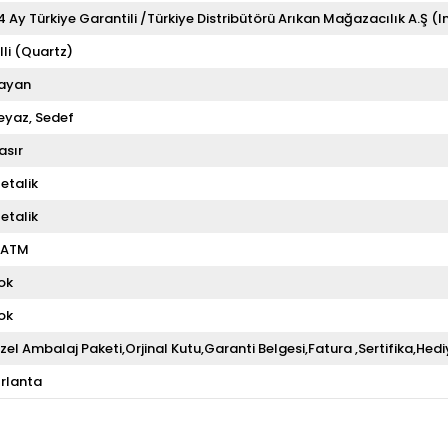
4 Ay Türkiye Garantili /Türkiye Distribütörü Arıkan Mağazacılık A.Ş (I
illi (Quartz)
ayan
eyaz
Sedef
asır
etalik
etalik
 ATM
ok
ok
zel Ambalaj Paketi,Orjinal Kutu,Garanti Belgesi,Fatura ,Sertifika,Hedi
ırlanta