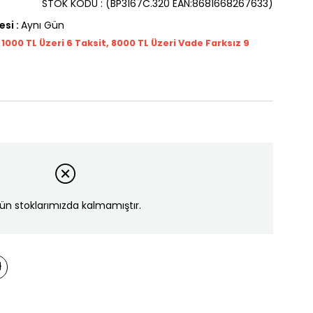
STOK KODU
(BP3167C.320 EAN:8681668267633)
esi
:
Aynı Gün
t 1000
TL
Üzeri 6 Taksit, 8000 TL Üzeri Vade Farksız 9
ün stoklarımızda kalmamıştır.