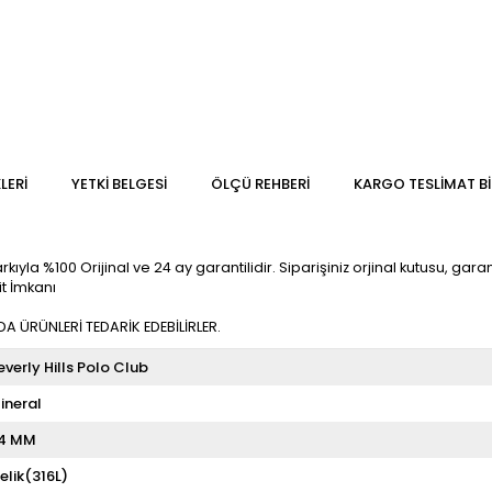
LERI
YETKİ BELGESİ
ÖLÇÜ REHBERI
KARGO TESLIMAT BI
la %100 Orijinal ve 24 ay garantilidir. Siparişiniz orjinal kutusu, garanti
it İmkanı
 ÜRÜNLERİ TEDARİK EDEBİLİRLER.
everly Hills Polo Club
ineral
4 MM
elik(316L)