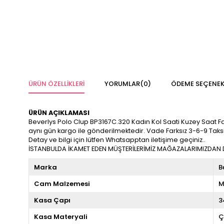
ÜRÜN ÖZELLIKLERI
YORUMLAR
(0)
ÖDEME SEÇENEK
ÜRÜN AÇIKLAMASI
Beverlys Polo Clup BP3167C.320 Kadın Kol Saati Kuzey Saat Farkıy
aynı gün kargo ile gönderilmektedir. Vade Farksız 3-6-9 Taks
Detay ve bilgi için lütfen Whatsapptan iletişime geçiniz..
İSTANBULDA İKAMET EDEN MÜŞTERİLERİMİZ MAĞAZALARIMIZDAN DA
Marka
B
Cam Malzemesi
M
Kasa Çapı
3
Kasa Materyali
Ç