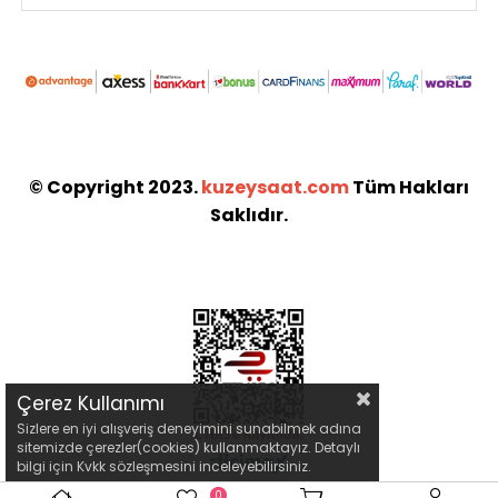
© Copyright 2023.
kuzeysaat.com
Tüm Hakları
Saklıdır.
Çerez Kullanımı
Sizlere en iyi alışveriş deneyimini sunabilmek adına
sitemizde çerezler(cookies) kullanmaktayız. Detaylı
bilgi için Kvkk sözleşmesini inceleyebilirsiniz.
0