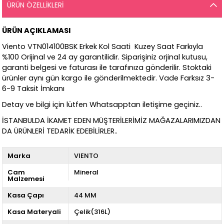
ÜRÜN ÖZELLIKLERI
ÜRÜN AÇIKLAMASI
Viento VTN014100BSK Erkek Kol Saati Kuzey Saat Farkıyla
%100 Orijinal ve 24 ay garantilidir. Siparişiniz orjinal kutusu,
garanti belgesi ve faturası ile tarafınıza gönderilir. Stoktaki
ürünler aynı gün kargo ile gönderilmektedir. Vade Farksız 3-
6-9 Taksit İmkanı
Detay ve bilgi için lütfen Whatsapptan iletişime geçiniz..
İSTANBULDA İKAMET EDEN MÜŞTERİLERİMİZ MAĞAZALARIMIZDAN
DA ÜRÜNLERİ TEDARİK EDEBİLİRLER..
Marka
VIENTO
Cam
Mineral
Malzemesi
Kasa Çapı
44 MM
Kasa Materyali
Çelik(316L)