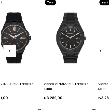
Yeni
Yeni
Ürün
Ürün
Vıento VTN012715BS Erkek Kol
Vıento VTN014110RMS Erkek Kol
Saati
Saati
₺3.289,00
₺3.289,00