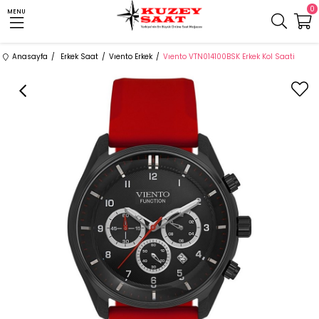
0
MENU
Anasayfa
Erkek Saat
Vıento Erkek
Vıento VTN014100BSK Erkek Kol Saati