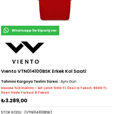
Whatsapp İle Sipariş ver
Vıento VTN014100BSK Erkek Kol Saati
Tahmini Kargoya Teslim Süresi
:
Aynı Gün
Havale %12 İndirim - Alt Limit 1000
TL
Üzeri 6 Taksit, 8000 TL
Üzeri Vade Farksız 9 Taksit
₺3.289,00
STOK KODU
(VTN014100BSK)