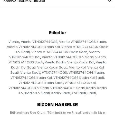
KARGO TESLIMAT BILGISI
Etiketler
Vıento
Vıento VTN012744CGS
Vıento VTN012744CGS Kadın
,
,
,
Vıento VTN012744CGS Kadın Kol
Vıento VTN012744CGS Kadın
,
Kol Saati
Vıento VTN012744CGS Kadın Saati
Vıento
,
,
VTN012744CGS Kol
Vıento VTN012744CGS Kol Saati
Vıento
,
,
VTN012744CGS Saati
Vıento Kadın
Vıento Kadın Kol
Vıento
,
,
,
Kadın Kol Saati
Vıento Kadın Saati
Vıento Kol
Vıento Kol
,
,
,
Saati
Vıento Saati
VTN012744CGS
VTN012744CGS Kadın
,
,
,
,
VTN012744CGS Kadın Kol
VTN012744CGS Kadın Kol Saati
,
,
VTN012744CGS Kadın Saati
VTN012744CGS Kol
,
,
VTN012744CGS Kol Saati
VTN012744CGS Saati
Kadın
Kadın
,
,
,
Kol
Kadın Kol Saati
Kadın Saati
Kol Saati
Saati
,
,
,
,
,
BIZDEN HABERLER
Bültenimize Üye Olun ! Tüm İndirim ve Fırsatlardan İlk Sizin