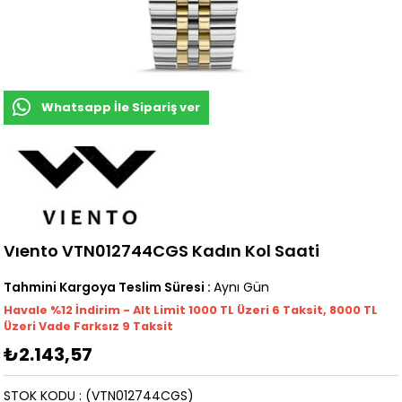
Whatsapp İle Sipariş ver
Vıento VTN012744CGS Kadın Kol Saati
Tahmini Kargoya Teslim Süresi
:
Aynı Gün
Havale %12 İndirim - Alt Limit 1000
TL
Üzeri 6 Taksit, 8000 TL
Üzeri Vade Farksız 9 Taksit
₺2.143,57
STOK KODU
(VTN012744CGS)