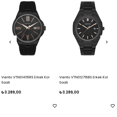
RS Erkek Kol
Vıento VTN012715BS Erkek Kol
Vıento VTN014110
Saati
Saati
₺3.289,00
₺3.289,00