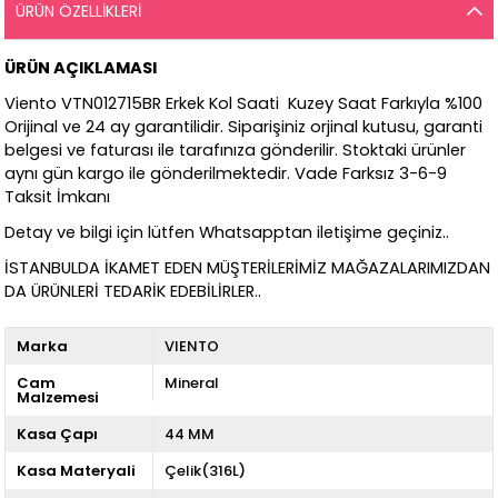
ÜRÜN ÖZELLIKLERI
ÜRÜN AÇIKLAMASI
Viento VTN012715BR Erkek Kol Saati Kuzey Saat Farkıyla %100
Orijinal ve 24 ay garantilidir. Siparişiniz orjinal kutusu, garanti
belgesi ve faturası ile tarafınıza gönderilir. Stoktaki ürünler
aynı gün kargo ile gönderilmektedir. Vade Farksız 3-6-9
Taksit İmkanı
Detay ve bilgi için lütfen Whatsapptan iletişime geçiniz..
İSTANBULDA İKAMET EDEN MÜŞTERİLERİMİZ MAĞAZALARIMIZDAN
DA ÜRÜNLERİ TEDARİK EDEBİLİRLER..
Marka
VIENTO
Cam
Mineral
Malzemesi
Kasa Çapı
44 MM
Kasa Materyali
Çelik(316L)