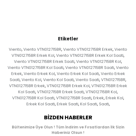
Etiketler
Vıento
Vıento VTN012715BR
Vıento VTN012715BR Erkek
Vıento
,
,
,
VTN012715BR Erkek Kol
Vıento VTN012715BR Erkek Kol Saati
,
,
Vıento VTN012715BR Erkek Saati
Vıento VTN012715BR Kol
,
,
Vıento VTN012715BR Kol Saati
Vıento VTN012715BR Saati
Vıento
,
,
Erkek
Vıento Erkek Kol
Vıento Erkek Kol Saati
Vıento Erkek
,
,
,
Saati
Vıento Kol
Vıento Kol Saati
Vıento Saati
VTN012715BR
,
,
,
,
,
VTN012715BR Erkek
VTN012715BR Erkek Kol
VTN012715BR Erkek
,
,
Kol Saati
VTN012715BR Erkek Saati
VTN012715BR Kol
,
,
,
VTN012715BR Kol Saati
VTN012715BR Saati
Erkek
Erkek Kol
,
,
,
,
Erkek Kol Saati
Erkek Saati
Kol Saati
Saati
,
,
,
,
BIZDEN HABERLER
Bültenimize Üye Olun ! Tüm İndirim ve Fırsatlardan İlk Sizin
Haberiniz Olsun !