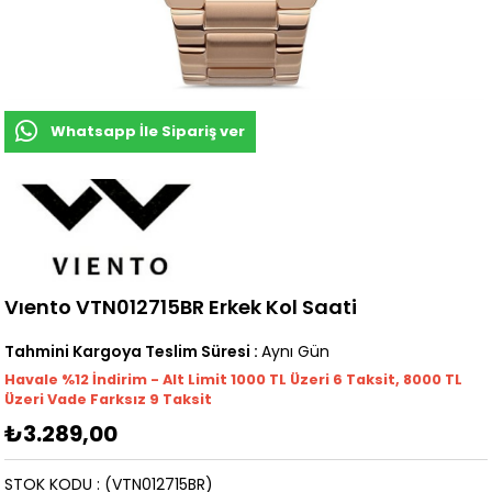
Whatsapp İle Sipariş ver
Vıento VTN012715BR Erkek Kol Saati
Tahmini Kargoya Teslim Süresi
:
Aynı Gün
Havale %12 İndirim - Alt Limit 1000
TL
Üzeri 6 Taksit, 8000 TL
Üzeri Vade Farksız 9 Taksit
₺3.289,00
STOK KODU
(VTN012715BR)