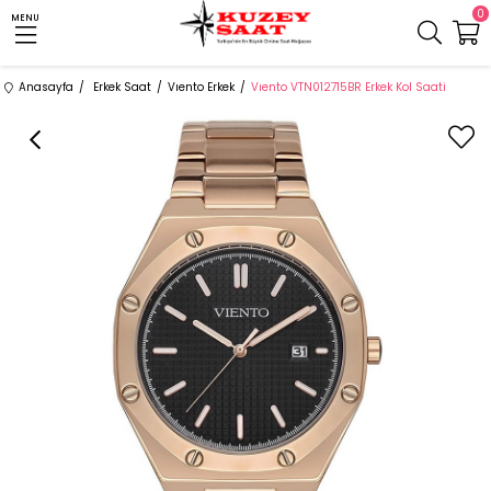
0
MENU
Anasayfa
Erkek Saat
Vıento Erkek
Vıento VTN012715BR Erkek Kol Saati