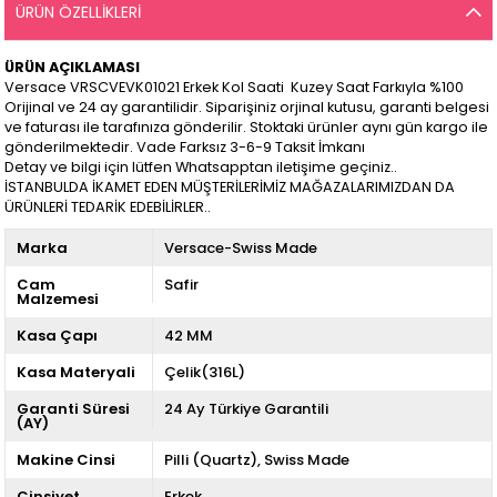
ÜRÜN ÖZELLIKLERI
ÜRÜN AÇIKLAMASI
Versace VRSCVEVK01021 Erkek Kol Saati Kuzey Saat Farkıyla %100
Orijinal ve 24 ay garantilidir. Siparişiniz orjinal kutusu, garanti belgesi
ve faturası ile tarafınıza gönderilir. Stoktaki ürünler aynı gün kargo ile
gönderilmektedir. Vade Farksız 3-6-9 Taksit İmkanı
Detay ve bilgi için lütfen Whatsapptan iletişime geçiniz..
İSTANBULDA İKAMET EDEN MÜŞTERİLERİMİZ MAĞAZALARIMIZDAN DA
ÜRÜNLERİ TEDARİK EDEBİLİRLER..
Marka
Versace-Swiss Made
Cam
Safir
Malzemesi
Kasa Çapı
42 MM
Kasa Materyali
Çelik(316L)
Garanti Süresi
24 Ay Türkiye Garantili
(AY)
Makine Cinsi
Pilli (Quartz)
Swiss Made
Cinsiyet
Erkek