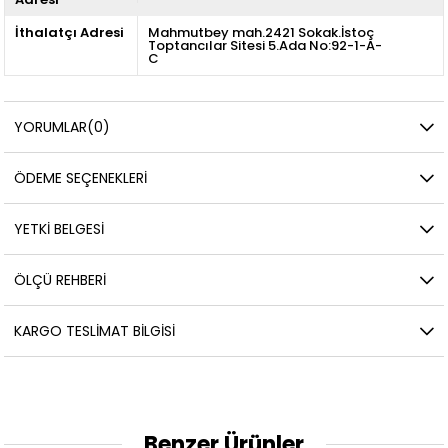
İthalatçı Adresi
Mahmutbey mah.2421 Sokak.İstoç
Toptancılar Sitesi 5.Ada No:92-1-A-
C
YORUMLAR
(0)
ÖDEME SEÇENEKLERI
YETKİ BELGESİ
ÖLÇÜ REHBERI
KARGO TESLIMAT BILGISI
Benzer Ürünler