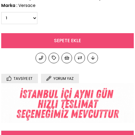
Marka
:
Versace
TAVSIYE ET
YORUM YAZ