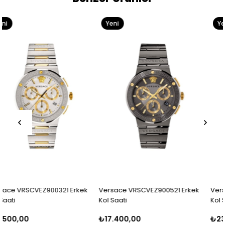
Yeni
Yeni
Ürün
Ürün
k
Versace VRSCVEZ900521 Erkek
Versace VRSCVDB040014 Erke
Kol Saati
Kol Saati
₺17.400,00
₺23.999,00