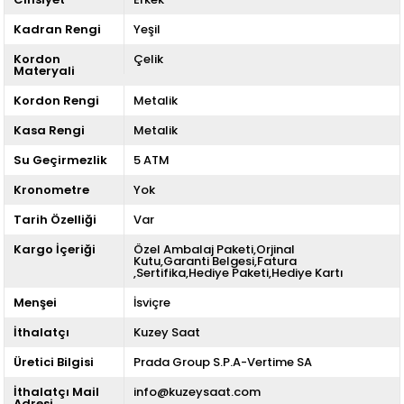
Kadran Rengi
Yeşil
Kordon
Çelik
Materyali
Kordon Rengi
Metalik
Kasa Rengi
Metalik
Su Geçirmezlik
5 ATM
Kronometre
Yok
Tarih Özelliği
Var
Kargo İçeriği
Özel Ambalaj Paketi,Orjinal
Kutu,Garanti Belgesi,Fatura
,Sertifika,Hediye Paketi,Hediye Kartı
Menşei
İsviçre
İthalatçı
Kuzey Saat
Üretici Bilgisi
Prada Group S.P.A-Vertime SA
İthalatçı Mail
info@kuzeysaat.com
Adresi