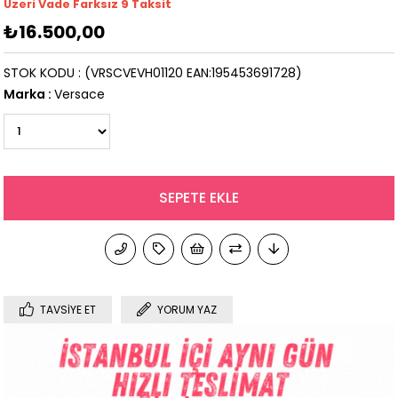
Üzeri Vade Farksız 9 Taksit
₺16.500,00
STOK KODU
(VRSCVEVH01120 EAN:195453691728)
Marka
:
Versace
TAVSIYE ET
YORUM YAZ