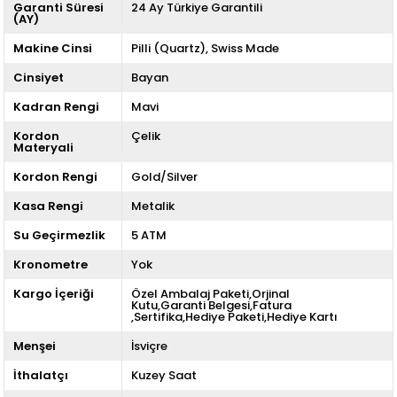
Garanti Süresi
24 Ay Türkiye Garantili
(AY)
Makine Cinsi
Pilli (Quartz)
Swiss Made
Cinsiyet
Bayan
Kadran Rengi
Mavi
Kordon
Çelik
Materyali
Kordon Rengi
Gold/Silver
Kasa Rengi
Metalik
Su Geçirmezlik
5 ATM
Kronometre
Yok
Kargo İçeriği
Özel Ambalaj Paketi,Orjinal
Kutu,Garanti Belgesi,Fatura
,Sertifika,Hediye Paketi,Hediye Kartı
Menşei
İsviçre
İthalatçı
Kuzey Saat