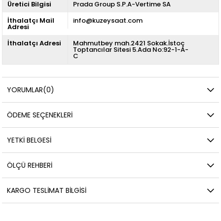
Üretici Bilgisi
Prada Group S.P.A-Vertime SA
İthalatçı Mail
info@kuzeysaat.com
Adresi
İthalatçı Adresi
Mahmutbey mah.2421 Sokak.İstoç
Toptancılar Sitesi 5.Ada No:92-1-A-
C
YORUMLAR
(0)
ÖDEME SEÇENEKLERI
YETKİ BELGESİ
ÖLÇÜ REHBERI
KARGO TESLIMAT BILGISI