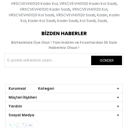
VRSCVEVH01120 Kadın Kol
VRSCVEVH01120 Kadın Kol Saati
,
,
VRSCVEVH01120 Kadın Saati
VRSCVEVH01120 Kol
,
,
VRSCVEVH01120 Kol Saati
VRSCVEVH01120 Saati
Kadın
Kadın
,
,
,
Kol
Kadın Kol Saati
Kadın Saati
Kol Saati
Saati
,
,
,
,
,
BIZDEN HABERLER
Bültenimize Üye Olun ! Tüm İndirim ve Fırsatlardan İlk Sizin
Haberiniz Olsun !
GÖNDER
Kurumsal Kategori
Müşteri İlişkileri
Yardım
Sosyal Medya