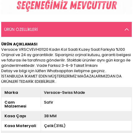
ÜRÜN ÖZELLIKLERI
ÜRÜN AÇIKLAMASI
Versace VRSCVEVH01120 Kadın Kol Saati Kuzey Saat Farkıyla %100
Orijinal ve 24 ay garantilidir. Siparişiniz orjinal kutusu, garanti belgesi
ve faturası ile tarafınıza gönderilir. Stoktaki ürünler aynı gün kargo ile
gönderilmektedir. Vade Farksız 3-6-9 Taksit İmkanı
Detay ve bilgi için lütfen Whatsapptan iletişime geçiniz..
İSTANBULDA İKAMET EDEN MÜŞTERİLERİMİZ MAĞAZALARIMIZDAN DA
ÜRÜNLERİ TEDARİK EDEBİLİRLER..
Marka
Versace-Swiss Made
Cam
Safir
Malzemesi
Kasa Çapı
38 MM
Kasa Materyali
Çelik(316L)