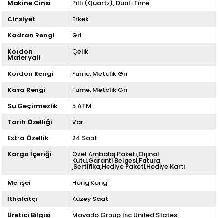
Makine Cinsi
Pilli (Quartz)
Dual-Time
Cinsiyet
Erkek
Kadran Rengi
Gri
Kordon
Çelik
Materyali
Kordon Rengi
Füme
Metalik Gri
Kasa Rengi
Füme
Metalik Gri
Su Geçirmezlik
5 ATM
Tarih Özelliği
Var
Extra Özellik
24 Saat
Kargo İçeriği
Özel Ambalaj Paketi,Orjinal
Kutu,Garanti Belgesi,Fatura
,Sertifika,Hediye Paketi,Hediye Kartı
Menşei
Hong Kong
İthalatçı
Kuzey Saat
Üretici Bilgisi
Movado Group Inc United States