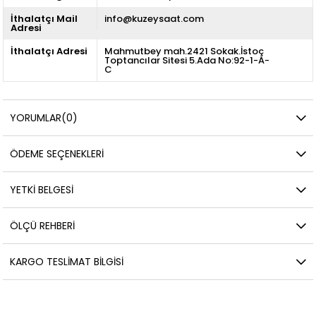
İthalatçı Mail
info@kuzeysaat.com
Adresi
İthalatçı Adresi
Mahmutbey mah.2421 Sokak.İstoç
Toptancılar Sitesi 5.Ada No:92-1-A-
C
YORUMLAR
(0)
ÖDEME SEÇENEKLERI
YETKİ BELGESİ
ÖLÇÜ REHBERI
KARGO TESLIMAT BILGISI