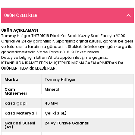
ÜRÜN ÖZELLIKLERI
ÜRÜN AÇIKLAMASI
Tommy Hilfiger TH1791918 Erkek Kol Saati Kuzey Saat Farkıyla %100
Orijinal ve 24 ay garantilidir. Siparişiniz orjinal kutusu, garanti belgesi
ve faturası ile tarafınıza gönderilir. Stoktaki ürünler aynı gün kargo ile
gönderilmektedir. Vade Farksız 3-6-9 Taksit İmkanı
Detay ve bilgi için lütfen Whatsapptan iletişime geçiniz..
İSTANBULDA İKAMET EDEN MÜŞTERİLERİMİZ MAĞAZALARIMIZDAN DA
ÜRÜNLERİ TEDARİK EDEBİLİRLER..
Marka
Tommy Hılfıger
Cam
Mineral
Malzemesi
Kasa Çapı
46 MM
Kasa Materyali
Çelik(316L)
Garanti Süresi
24 Ay Türkiye Garantili
(AY)