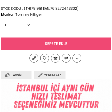
STOK KODU
(TH1791918 EAN:7613272443302)
Marka
:
Tommy Hilfiger
TAVSIYE ET
YORUM YAZ