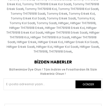
Erkek Kol
Tommy TH1791918 Erkek Kol Saati
Tommy TH1791918
,
,
Erkek Saati
Tommy TH1791918 Kol
Tommy TH1791918 Kol Saati
,
,
,
Tommy TH1791918 Saati
Tommy Erkek
Tommy Erkek Kol
,
,
,
Tommy Erkek Kol Saati
Tommy Erkek Saati
Tommy Kol
,
,
,
Tommy Kol Saati
Tommy Saati
Hilfiger
Hilfiger TH1791918
,
,
,
,
Hilfiger TH1791918 Erkek
Hilfiger TH1791918 Erkek Kol
Hilfiger
,
,
TH1791918 Erkek Kol Saati
Hilfiger TH1791918 Erkek Saati
Hilfiger
,
,
TH1791918 Kol
Hilfiger TH1791918 Kol Saati
Hilfiger TH1791918
,
,
Saati
Hilfiger Erkek
Hilfiger Erkek Kol
Hilfiger Erkek Kol Saati
,
,
,
,
Hilfiger Erkek Saati
Hilfiger Kol
Hilfiger Kol Saati
Hilfiger Saati
,
,
,
,
TH1791918
TH1791918 Erkek
,
,
BIZDEN HABERLER
Bültenimize Üye Olun ! Tüm İndirim ve Fırsatlardan İlk Sizin
Haberiniz Olsun !
GÖNDER