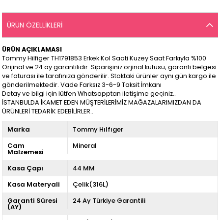
ÜRÜN ÖZELLIKLERI
ÜRÜN AÇIKLAMASI
Tommy Hilfiger TH1791853 Erkek Kol Saati Kuzey Saat Farkıyla %100
Orijinal ve 24 ay garantilidir. Siparişiniz orjinal kutusu, garanti belgesi
ve faturası ile tarafınıza gönderilir. Stoktaki ürünler aynı gün kargo ile
gönderilmektedir. Vade Farksız 3-6-9 Taksit İmkanı
Detay ve bilgi için lütfen Whatsapptan iletişime geçiniz..
İSTANBULDA İKAMET EDEN MÜŞTERİLERİMİZ MAĞAZALARIMIZDAN DA
ÜRÜNLERİ TEDARİK EDEBİLİRLER..
Marka
Tommy Hılfıger
Cam
Mineral
Malzemesi
Kasa Çapı
44 MM
Kasa Materyali
Çelik(316L)
Garanti Süresi
24 Ay Türkiye Garantili
(AY)