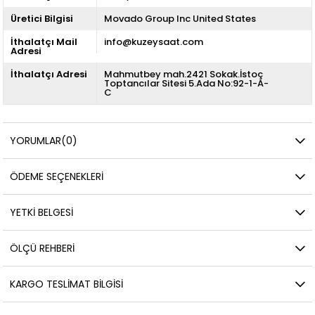
Üretici Bilgisi
Movado Group Inc United States
İthalatçı Mail
info@kuzeysaat.com
Adresi
İthalatçı Adresi
Mahmutbey mah.2421 Sokak.İstoç
Toptancılar Sitesi 5.Ada No:92-1-A-
C
YORUMLAR
(0)
ÖDEME SEÇENEKLERI
YETKİ BELGESİ
ÖLÇÜ REHBERI
KARGO TESLIMAT BILGISI