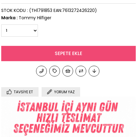
STOK KODU
(TH1791853 EAN:7613272426220)
Marka
:
Tommy Hilfiger
TAVSIYE ET
YORUM YAZ