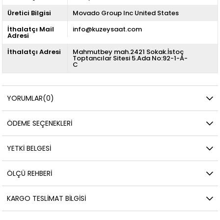
Üretici Bilgisi
Movado Group Inc United States
İthalatçı Mail
info@kuzeysaat.com
Adresi
İthalatçı Adresi
Mahmutbey mah.2421 Sokak.İstoç
Toptancılar Sitesi 5.Ada No:92-1-A-
C
YORUMLAR
(0)
ÖDEME SEÇENEKLERI
YETKİ BELGESİ
ÖLÇÜ REHBERI
KARGO TESLIMAT BILGISI