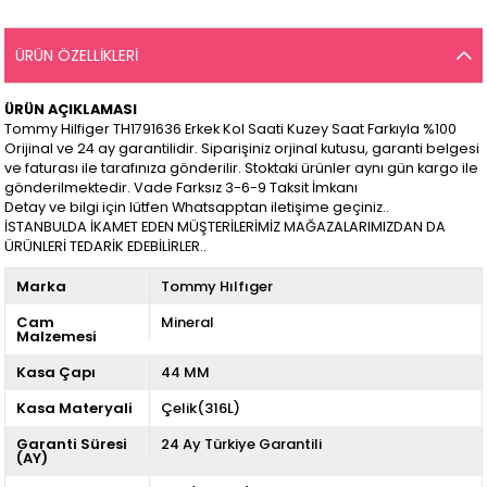
ÜRÜN ÖZELLIKLERI
ÜRÜN AÇIKLAMASI
Tommy Hilfiger TH1791636 Erkek Kol Saati Kuzey Saat Farkıyla %100
Orijinal ve 24 ay garantilidir. Siparişiniz orjinal kutusu, garanti belgesi
ve faturası ile tarafınıza gönderilir. Stoktaki ürünler aynı gün kargo ile
gönderilmektedir. Vade Farksız 3-6-9 Taksit İmkanı
Detay ve bilgi için lütfen Whatsapptan iletişime geçiniz..
İSTANBULDA İKAMET EDEN MÜŞTERİLERİMİZ MAĞAZALARIMIZDAN DA
ÜRÜNLERİ TEDARİK EDEBİLİRLER..
Marka
Tommy Hılfıger
Cam
Mineral
Malzemesi
Kasa Çapı
44 MM
Kasa Materyali
Çelik(316L)
Garanti Süresi
24 Ay Türkiye Garantili
(AY)