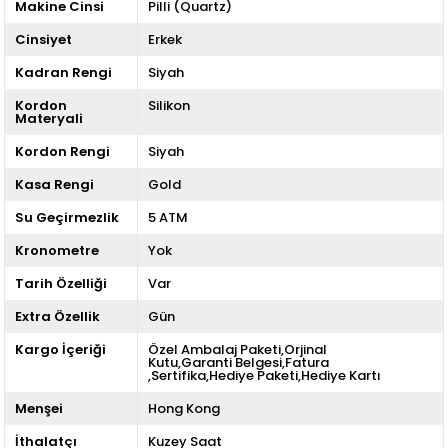
Makine Cinsi
Pilli (Quartz)
Cinsiyet
Erkek
Kadran Rengi
Siyah
Kordon
Silikon
Materyali
Kordon Rengi
Siyah
Kasa Rengi
Gold
Su Geçirmezlik
5 ATM
Kronometre
Yok
Tarih Özelliği
Var
Extra Özellik
Gün
Kargo İçeriği
Özel Ambalaj Paketi,Orjinal
Kutu,Garanti Belgesi,Fatura
,Sertifika,Hediye Paketi,Hediye Kartı
Menşei
Hong Kong
İthalatçı
Kuzey Saat