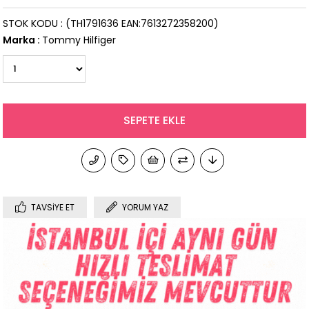
STOK KODU
(TH1791636 EAN:7613272358200)
Marka
:
Tommy Hilfiger
TAVSIYE ET
YORUM YAZ