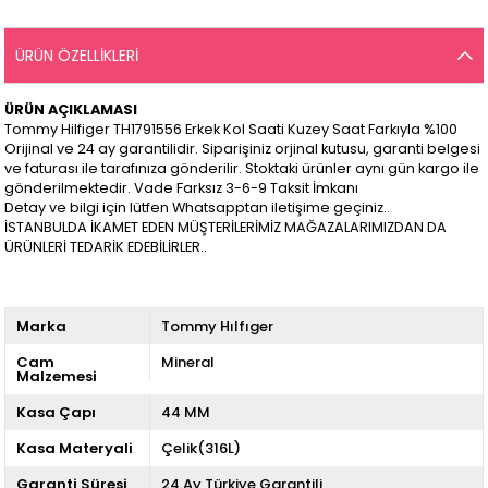
ÜRÜN ÖZELLIKLERI
ÜRÜN AÇIKLAMASI
Tommy Hilfiger TH1791556 Erkek Kol Saati Kuzey Saat Farkıyla %100
Orijinal ve 24 ay garantilidir. Siparişiniz orjinal kutusu, garanti belgesi
ve faturası ile tarafınıza gönderilir. Stoktaki ürünler aynı gün kargo ile
gönderilmektedir. Vade Farksız 3-6-9 Taksit İmkanı
Detay ve bilgi için lütfen Whatsapptan iletişime geçiniz..
İSTANBULDA İKAMET EDEN MÜŞTERİLERİMİZ MAĞAZALARIMIZDAN DA
ÜRÜNLERİ TEDARİK EDEBİLİRLER..
Marka
Tommy Hılfıger
Cam
Mineral
Malzemesi
Kasa Çapı
44 MM
Kasa Materyali
Çelik(316L)
Garanti Süresi
24 Ay Türkiye Garantili