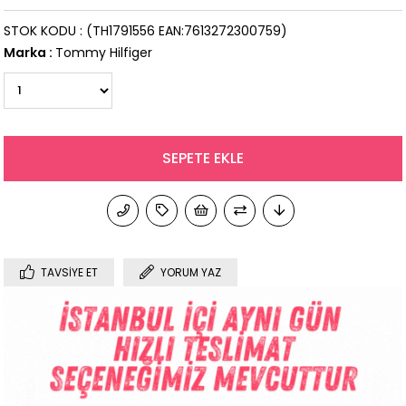
STOK KODU
(TH1791556 EAN:7613272300759)
Marka
:
Tommy Hilfiger
TAVSIYE ET
YORUM YAZ