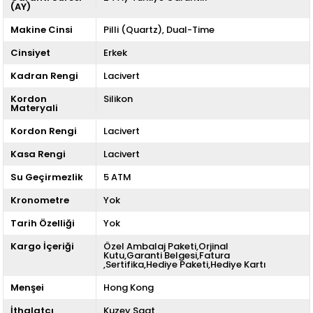
(AY)
Makine Cinsi
Pilli (Quartz)
Dual-Time
Cinsiyet
Erkek
Kadran Rengi
Lacivert
Kordon
Silikon
Materyali
Kordon Rengi
Lacivert
Kasa Rengi
Lacivert
Su Geçirmezlik
5 ATM
Kronometre
Yok
Tarih Özelliği
Yok
Kargo İçeriği
Özel Ambalaj Paketi,Orjinal
Kutu,Garanti Belgesi,Fatura
,Sertifika,Hediye Paketi,Hediye Kartı
Menşei
Hong Kong
İthalatçı
Kuzey Saat