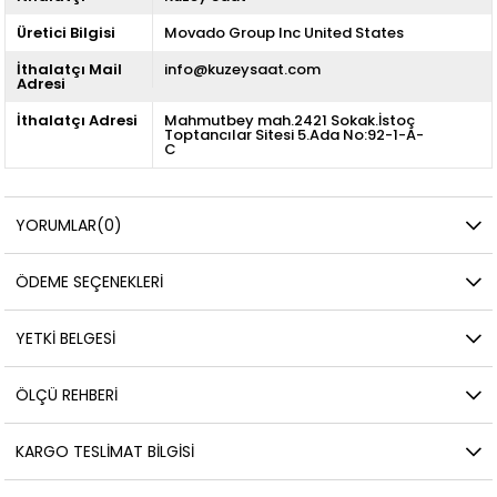
Üretici Bilgisi
Movado Group Inc United States
İthalatçı Mail
info@kuzeysaat.com
Adresi
İthalatçı Adresi
Mahmutbey mah.2421 Sokak.İstoç
Toptancılar Sitesi 5.Ada No:92-1-A-
C
YORUMLAR
(0)
ÖDEME SEÇENEKLERI
YETKİ BELGESİ
ÖLÇÜ REHBERI
KARGO TESLIMAT BILGISI