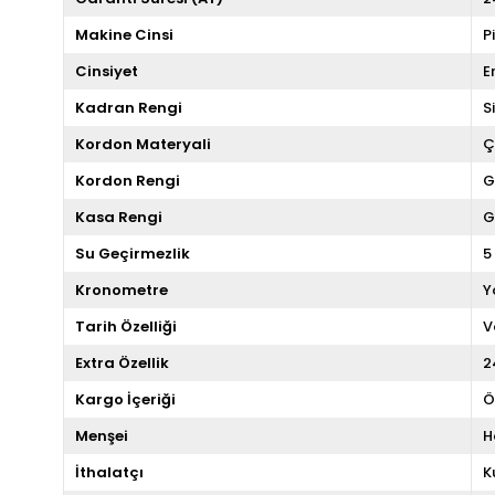
Makine Cinsi
P
Cinsiyet
E
Kadran Rengi
S
Kordon Materyali
Ç
Kordon Rengi
G
Kasa Rengi
G
Su Geçirmezlik
5
Kronometre
Y
Tarih Özelliği
V
Extra Özellik
2
Kargo İçeriği
Ö
Menşei
H
İthalatçı
K