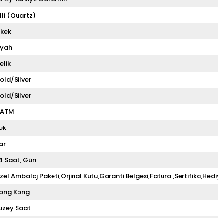
illi (Quartz)
rkek
iyah
elik
old/Silver
old/Silver
 ATM
ok
ar
4 Saat
Gün
zel Ambalaj Paketi,Orjinal Kutu,Garanti Belgesi,Fatura ,Sertifika,Hedi
ong Kong
uzey Saat