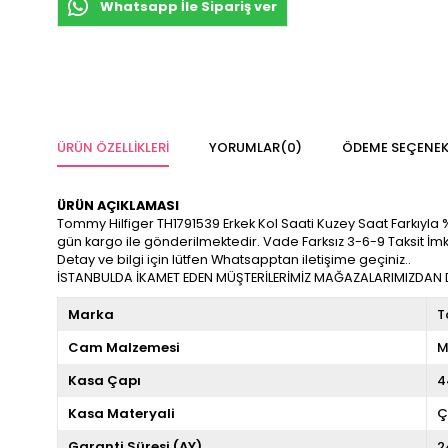
Whatsapp İle Sipariş ver
ÜRÜN ÖZELLIKLERI
YORUMLAR
(0)
ÖDEME SEÇENEK
ÜRÜN AÇIKLAMASI
Tommy Hilfiger TH1791539 Erkek Kol Saati Kuzey Saat Farkıyla %100
gün kargo ile gönderilmektedir. Vade Farksız 3-6-9 Taksit İm
Detay ve bilgi için lütfen Whatsapptan iletişime geçiniz..
İSTANBULDA İKAMET EDEN MÜŞTERİLERİMİZ MAĞAZALARIMIZDAN DA
Marka
T
Cam Malzemesi
M
Kasa Çapı
4
Kasa Materyali
Ç
Garanti Süresi (AY)
2