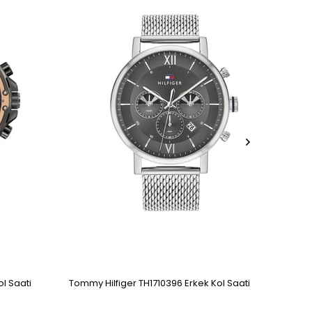
l Saati
Tommy Hilfiger TH1710396 Erkek Kol Saati
Tommy