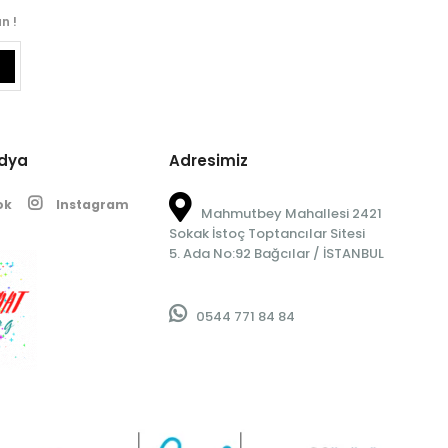
n !
edya
Adresimiz
ok
Instagram
Mahmutbey Mahallesi 2421
Sokak İstoç Toptancılar Sitesi
5. Ada No:92 Bağcılar / İSTANBUL
0544 771 84 84