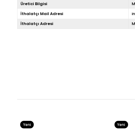
Üretici Bilgisi
M
İthalatçı Mail Adresi
i
İthalatçı Adresi
M
Yeni
Yeni
Ürün
Ürün