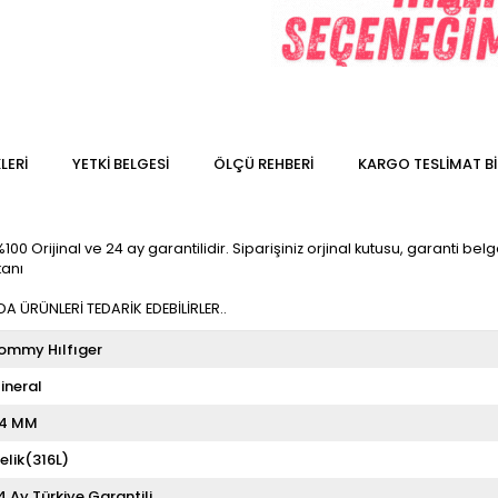
LERI
YETKİ BELGESİ
ÖLÇÜ REHBERI
KARGO TESLIMAT BI
 Orijinal ve 24 ay garantilidir. Siparişiniz orjinal kutusu, garanti belges
kanı
 ÜRÜNLERİ TEDARİK EDEBİLİRLER..
ommy Hılfıger
ineral
4 MM
elik(316L)
4 Ay Türkiye Garantili