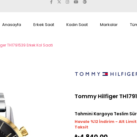
Anasayfa
Erkek Saat
Kadın Saat
Markalar
Tüm
ger TH1791539 Erkek Kol Saati
Tommy Hilfiger TH1791
Tahmini Kargoya Teslim Sür
Havale %12 İndirim - Alt Limi
Taksit
₺4.840,00