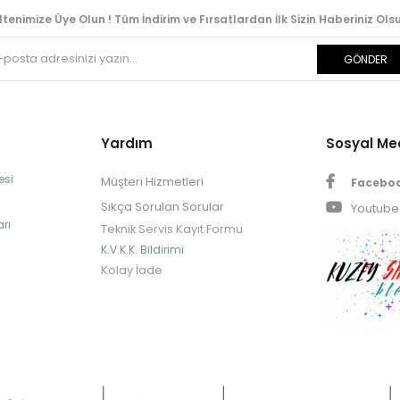
ltenimize Üye Olun ! Tüm İndirim ve Fırsatlardan İlk Sizin Haberiniz Olsu
GÖNDER
Yardım
Sosyal M
esi
Müşteri Hizmetleri
Facebo
Sıkça Sorulan Sorular
Youtube
rı
Teknik Servis Kayıt Formu
K.V.K.K. Bildirimi
Kolay İade