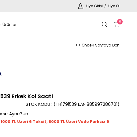
Üye Girişi
Üye Ol
0
 Ürünler
< < Önceki Sayfaya Dön
539 Erkek Kol Saati
STOK KODU
(TH1791539 EAN:885997286701)
esi
:
Aynı Gün
t 1000
TL
Üzeri 6 Taksit, 8000 TL Üzeri Vade Farksız 9