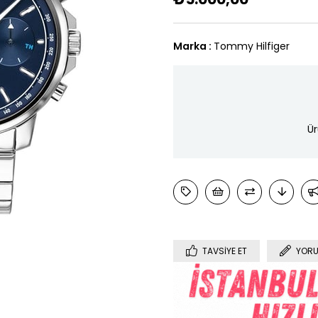
Marka
:
Tommy Hilfiger
Ür
TAVSIYE ET
YORU