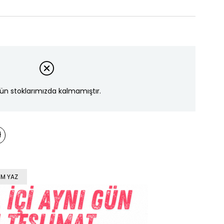
ün stoklarımızda kalmamıştır.
M YAZ