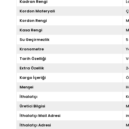
Kadran Rengi
L
Kordon Materyali
Ç
Kordon Rengi
M
Kasa Rengi
M
Su Geçirmezlik
5
Kronometre
Y
Tarih Özelliği
V
Extra Özellik
2
Kargo İçeriği
Ö
Menşei
H
İthalatçı
K
Üretici Bilgisi
M
İthalatçı Mail Adresi
i
İthalatçı Adresi
M