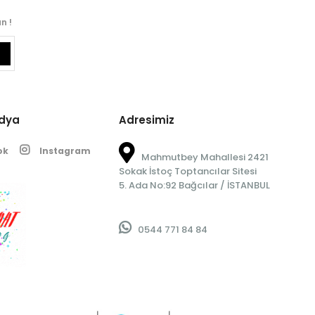
n !
edya
Adresimiz
ok
Instagram
Mahmutbey Mahallesi 2421
Sokak İstoç Toptancılar Sitesi
5. Ada No:92 Bağcılar / İSTANBUL
0544 771 84 84