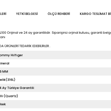
LERI
YETKİ BELGESİ
ÖLÇÜ REHBERI
KARGO TESLIMAT BI
 Orijinal ve 24 ay garantilidir. Siparişiniz orjinal kutusu, garanti belges
kanı
 ÜRÜNLERİ TEDARİK EDEBİLİRLER..
ommy Hılfıger
ineral
6 MM
elik(316L)
4 Ay Türkiye Garantili
illi (Quartz)
rkek