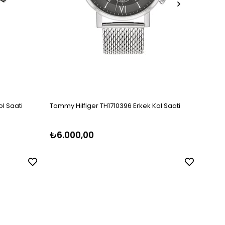
l Saati
Tommy Hilfiger TH1710396 Erkek Kol Saati
Tommy
₺6.000,00
₺5.