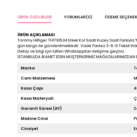
ÜRÜN ÖZELLIKLERI
YORUMLAR
(0)
ÖDEME SEÇENEK
ÜRÜN AÇIKLAMASI
Tommy Hilfiger TH1791534 Erkek Kol Saati Kuzey Saat Farkıyla %100
gün kargo ile gönderilmektedir. Vade Farksız 3-6-9 Taksit İm
Detay ve bilgi için lütfen Whatsapptan iletişime geçiniz..
İSTANBULDA İKAMET EDEN MÜŞTERİLERİMİZ MAĞAZALARIMIZDAN DA
Marka
T
Cam Malzemesi
M
Kasa Çapı
4
Kasa Materyali
Ç
Garanti Süresi (AY)
2
Makine Cinsi
P
Cinsiyet
E