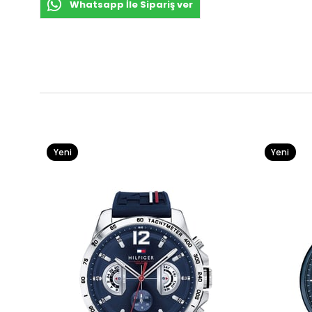
Whatsapp İle Sipariş ver
Yeni
Yeni
Ürün
Ürün