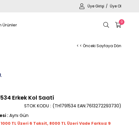
Üye Girişi
Üye Ol
0
 Ürünler
< < Önceki Sayfaya Dön
534 Erkek Kol Saati
STOK KODU
(TH1791534 EAN:7613272293730)
esi
:
Aynı Gün
t 1000
TL
Üzeri 6 Taksit, 8000 TL Üzeri Vade Farksız 9