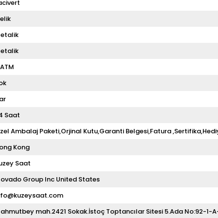
acivert
elik
etalik
etalik
 ATM
ok
ar
4 Saat
zel Ambalaj Paketi,Orjinal Kutu,Garanti Belgesi,Fatura ,Sertifika,Hedi
ong Kong
uzey Saat
ovado Group Inc United States
nfo@kuzeysaat.com
ahmutbey mah.2421 Sokak.İstoç Toptancılar Sitesi 5.Ada No:92-1-