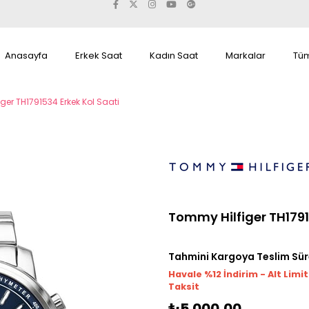
Anasayfa
Erkek Saat
Kadın Saat
Markalar
Tüm
ger TH1791534 Erkek Kol Saati
Tommy Hilfiger TH1791
Tahmini Kargoya Teslim Sür
Havale %12 İndirim - Alt Limi
Taksit
₺5.000,00