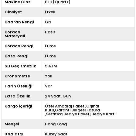
Makine Cinsi
Pilli (Quartz)
Cinsiyet
Erkek
Kadran Rengi
Gri
Kordon
Hasır
Materyali
Kordon Rengi
Füme
Kasa Rengi
Füme
Su Geçirmezlik
5 ATM
Kronometre
Yok
Tarih Özelliği
Var
Extra Özellik
24 Saat
Gün
Kargo İçeriği
Özel Ambalaj Paketi,Orjinal
Kutu,Garanti Belgesi,Fatura
,Sertifika,Hediye Paketi,Hediye Kartı
Menşei
Hong Kong
İthalatçı
Kuzey Saat