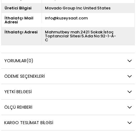
Üretici Bilgisi
Movado Group Inc United States
İthalatçı Mail
info@kuzeysaat.com
Adresi
İthalatçı Adresi
Mahmutbey mah.2421 Sokak.İstoç
Toptancılar Sitesi 5.Ada No:92-1-A-
C
YORUMLAR
(0)
ÖDEME SEÇENEKLERI
YETKİ BELGESİ
ÖLÇÜ REHBERI
KARGO TESLIMAT BILGISI