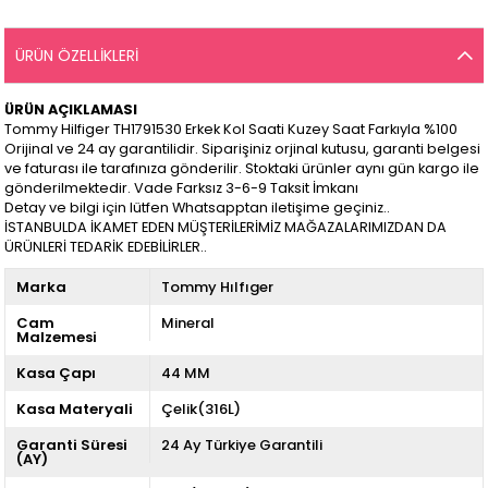
ÜRÜN ÖZELLIKLERI
ÜRÜN AÇIKLAMASI
Tommy Hilfiger TH1791530 Erkek Kol Saati Kuzey Saat Farkıyla %100
Orijinal ve 24 ay garantilidir. Siparişiniz orjinal kutusu, garanti belgesi
ve faturası ile tarafınıza gönderilir. Stoktaki ürünler aynı gün kargo ile
gönderilmektedir. Vade Farksız 3-6-9 Taksit İmkanı
Detay ve bilgi için lütfen Whatsapptan iletişime geçiniz..
İSTANBULDA İKAMET EDEN MÜŞTERİLERİMİZ MAĞAZALARIMIZDAN DA
ÜRÜNLERİ TEDARİK EDEBİLİRLER..
Marka
Tommy Hılfıger
Cam
Mineral
Malzemesi
Kasa Çapı
44 MM
Kasa Materyali
Çelik(316L)
Garanti Süresi
24 Ay Türkiye Garantili
(AY)