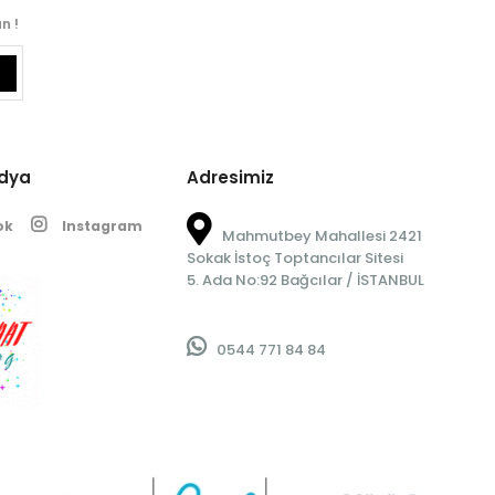
n !
edya
Adresimiz
ok
Instagram
Mahmutbey Mahallesi 2421
Sokak İstoç Toptancılar Sitesi
5. Ada No:92 Bağcılar / İSTANBUL
0544 771 84 84