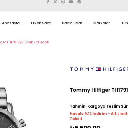
Anasayfa
Erkek Saat
Kadın Saat
Markalar
Tüm
ger TH1791397 Erkek Kol Saati
Tommy Hilfiger TH1791
Tahmini Kargoya Teslim Sür
Havale %12 İndirim - Alt Limi
Taksit
₺5.500,00