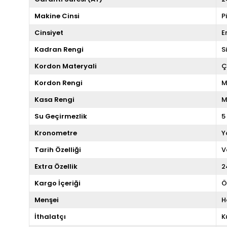
Makine Cinsi
P
Cinsiyet
E
Kadran Rengi
S
Kordon Materyali
Ç
Kordon Rengi
M
Kasa Rengi
M
Su Geçirmezlik
5
Kronometre
Y
Tarih Özelliği
V
Extra Özellik
2
Kargo İçeriği
Ö
Menşei
H
İthalatçı
K