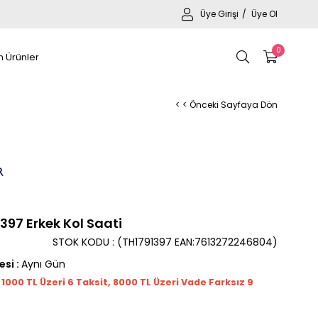
Üye Girişi
Üye Ol
0
 Ürünler
< < Önceki Sayfaya Dön
397 Erkek Kol Saati
STOK KODU
(TH1791397 EAN:7613272246804)
esi
:
Aynı Gün
t 1000
TL
Üzeri 6 Taksit, 8000 TL Üzeri Vade Farksız 9