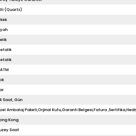
illi (Quartz)
rkek
iyah
elik
etalik
etalik
 ATM
ok
ar
4 Saat
Gün
zel Ambalaj Paketi,Orjinal Kutu,Garanti Belgesi,Fatura ,Sertifika,Hedi
ong Kong
uzey Saat