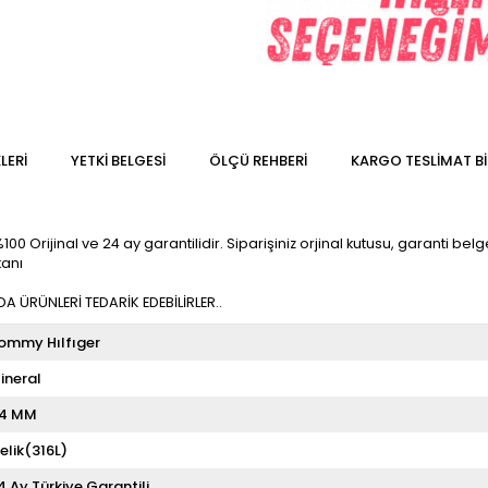
LERI
YETKİ BELGESİ
ÖLÇÜ REHBERI
KARGO TESLIMAT BI
 Orijinal ve 24 ay garantilidir. Siparişiniz orjinal kutusu, garanti belges
kanı
 ÜRÜNLERİ TEDARİK EDEBİLİRLER..
ommy Hılfıger
ineral
4 MM
elik(316L)
4 Ay Türkiye Garantili