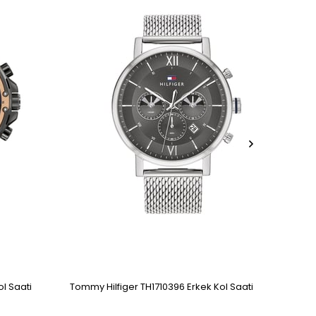
l Saati
Tommy Hilfiger TH1710396 Erkek Kol Saati
Tommy