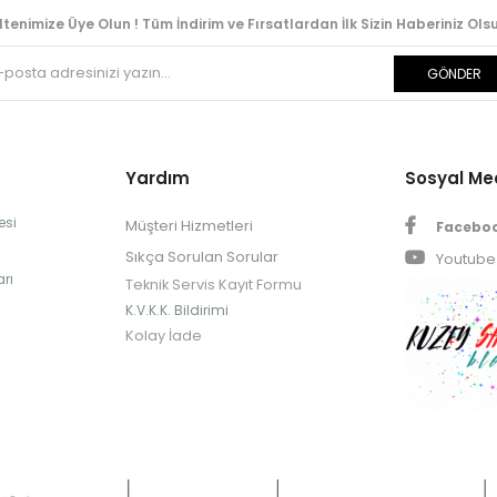
ltenimize Üye Olun ! Tüm İndirim ve Fırsatlardan İlk Sizin Haberiniz Olsu
GÖNDER
Yardım
Sosyal M
esi
Müşteri Hizmetleri
Facebo
Sıkça Sorulan Sorular
Youtube
rı
Teknik Servis Kayıt Formu
K.V.K.K. Bildirimi
Kolay İade