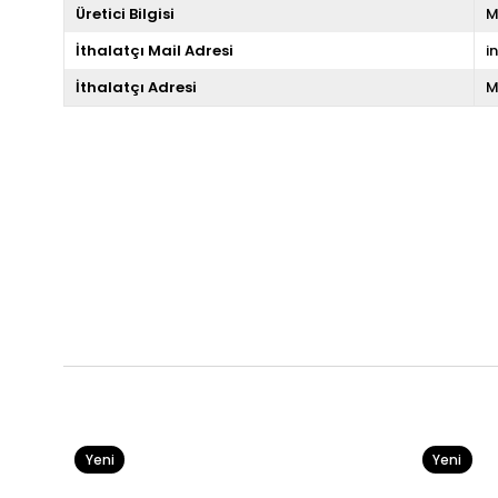
Üretici Bilgisi
M
İthalatçı Mail Adresi
i
İthalatçı Adresi
M
Yeni
Yeni
Ürün
Ürün