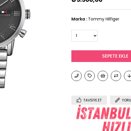
Marka
:
Tommy Hilfiger
TAVSIYE ET
YORU