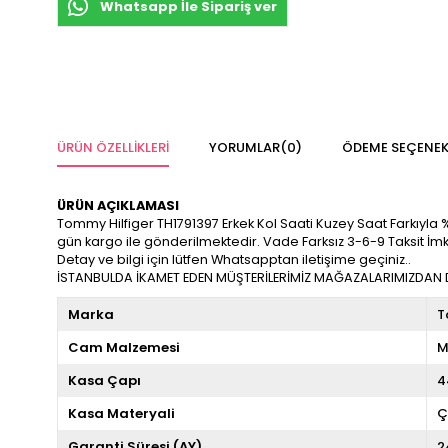
Whatsapp İle Sipariş ver
ÜRÜN ÖZELLIKLERI
YORUMLAR
(0)
ÖDEME SEÇENEK
ÜRÜN AÇIKLAMASI
Tommy Hilfiger TH1791397 Erkek Kol Saati Kuzey Saat Farkıyla %100
gün kargo ile gönderilmektedir. Vade Farksız 3-6-9 Taksit İm
Detay ve bilgi için lütfen Whatsapptan iletişime geçiniz..
İSTANBULDA İKAMET EDEN MÜŞTERİLERİMİZ MAĞAZALARIMIZDAN DA
Marka
T
Cam Malzemesi
M
Kasa Çapı
4
Kasa Materyali
Ç
Garanti Süresi (AY)
2