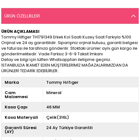
ÜRÜN ÖZELLIKLERI
ÜRÜN AÇIKLAMASI
Tommy Hilfiger TH1791349 Erkek Kol Saati Kuzey Saat Farkıyla %100
Orijinal ve 24 ay garantilidir. Siparişiniz orjinal kutusu, garanti belgesi
ve faturası ile tarafınıza gönderilir. Stoktaki ürünler aynı gün kargo ile
gönderilmektedir. Vade Farksız 3-6-9 Taksit İmkanı
Detay ve bilgi için lütfen Whatsapptan iletişime geçiniz..
İSTANBULDA İKAMET EDEN MÜŞTERİLERİMİZ MAĞAZALARIMIZDAN DA
ÜRÜNLERİ TEDARİK EDEBİLİRLER..
Marka
Tommy Hılfıger
Cam
Mineral
Malzemesi
Kasa Çapı
46 MM
Kasa Materyali
Çelik(316L)
Garanti Süresi
24 Ay Türkiye Garantili
(AY)