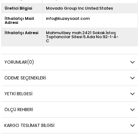
Üretici Bilgisi
Movado Group Inc United States
İthalatçı Mail
info@kuzeysaat.com
Adresi
İthalatçı Adresi
Mahmutbey mah.2421 Sokak.İstoç
Toptancılar Sitesi 5.Ada No:92-1-A-
C
YORUMLAR
(0)
ÖDEME SEÇENEKLERI
YETKİ BELGESİ
ÖLÇÜ REHBERI
KARGO TESLIMAT BILGISI