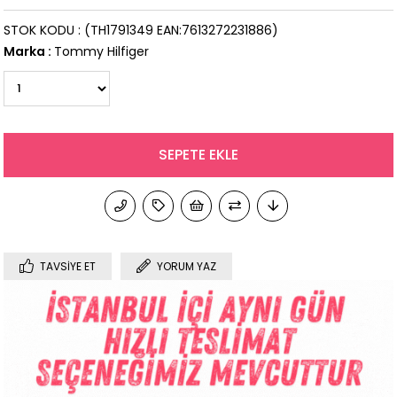
STOK KODU
(TH1791349 EAN:7613272231886)
Marka
:
Tommy Hilfiger
TAVSIYE ET
YORUM YAZ