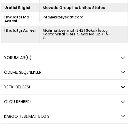
Üretici Bilgisi
Movado Group Inc United States
İthalatçı Mail
info@kuzeysaat.com
Adresi
İthalatçı Adresi
Mahmutbey mah.2421 Sokak.İstoç
Toptancılar Sitesi 5.Ada No:92-1-A-
C
YORUMLAR
(0)
ÖDEME SEÇENEKLERI
YETKİ BELGESİ
ÖLÇÜ REHBERI
KARGO TESLIMAT BILGISI