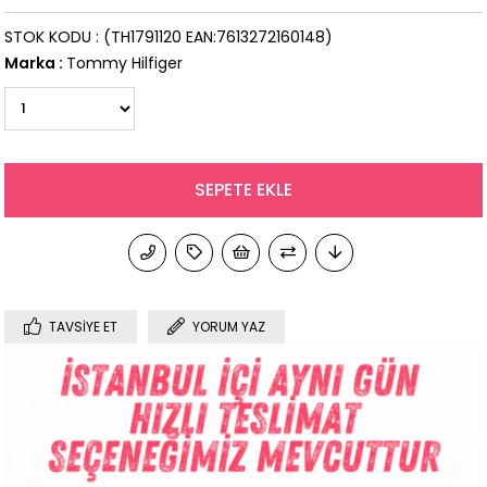
STOK KODU
(TH1791120 EAN:7613272160148)
Marka
:
Tommy Hilfiger
TAVSIYE ET
YORUM YAZ