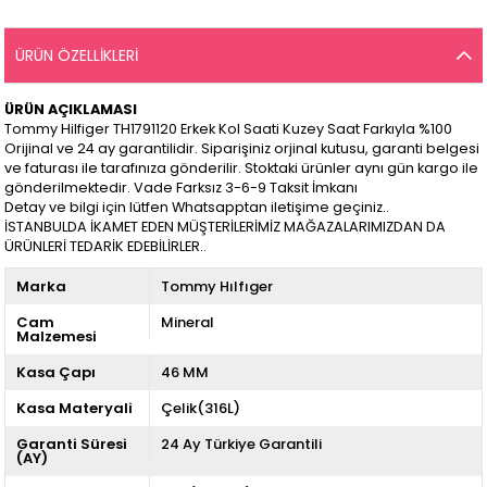
ÜRÜN ÖZELLIKLERI
ÜRÜN AÇIKLAMASI
Tommy Hilfiger TH1791120 Erkek Kol Saati Kuzey Saat Farkıyla %100
Orijinal ve 24 ay garantilidir. Siparişiniz orjinal kutusu, garanti belgesi
ve faturası ile tarafınıza gönderilir. Stoktaki ürünler aynı gün kargo ile
gönderilmektedir. Vade Farksız 3-6-9 Taksit İmkanı
Detay ve bilgi için lütfen Whatsapptan iletişime geçiniz..
İSTANBULDA İKAMET EDEN MÜŞTERİLERİMİZ MAĞAZALARIMIZDAN DA
ÜRÜNLERİ TEDARİK EDEBİLİRLER..
Marka
Tommy Hılfıger
Cam
Mineral
Malzemesi
Kasa Çapı
46 MM
Kasa Materyali
Çelik(316L)
Garanti Süresi
24 Ay Türkiye Garantili
(AY)