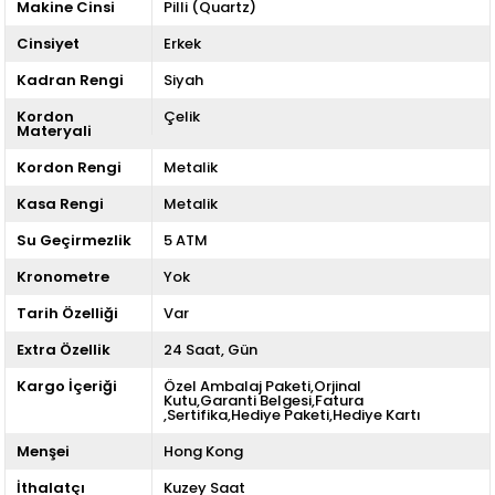
Makine Cinsi
Pilli (Quartz)
Cinsiyet
Erkek
Kadran Rengi
Siyah
Kordon
Çelik
Materyali
Kordon Rengi
Metalik
Kasa Rengi
Metalik
Su Geçirmezlik
5 ATM
Kronometre
Yok
Tarih Özelliği
Var
Extra Özellik
24 Saat
Gün
Kargo İçeriği
Özel Ambalaj Paketi,Orjinal
Kutu,Garanti Belgesi,Fatura
,Sertifika,Hediye Paketi,Hediye Kartı
Menşei
Hong Kong
İthalatçı
Kuzey Saat