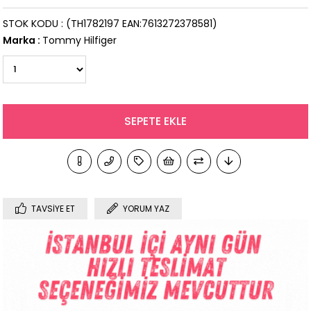
STOK KODU
(TH1782197 EAN:7613272378581)
Marka
:
Tommy Hilfiger
TAVSIYE ET
YORUM YAZ