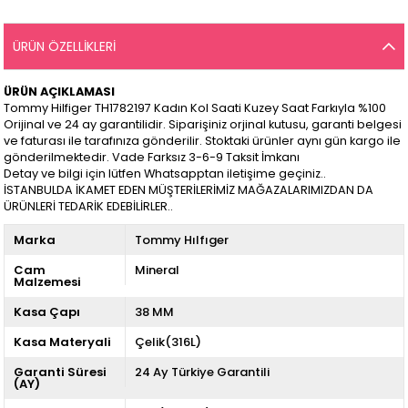
ÜRÜN ÖZELLIKLERI
ÜRÜN AÇIKLAMASI
Tommy Hilfiger TH1782197 Kadın Kol Saati Kuzey Saat Farkıyla %100
Orijinal ve 24 ay garantilidir. Siparişiniz orjinal kutusu, garanti belgesi
ve faturası ile tarafınıza gönderilir. Stoktaki ürünler aynı gün kargo ile
gönderilmektedir. Vade Farksız 3-6-9 Taksit İmkanı
Detay ve bilgi için lütfen Whatsapptan iletişime geçiniz..
İSTANBULDA İKAMET EDEN MÜŞTERİLERİMİZ MAĞAZALARIMIZDAN DA
ÜRÜNLERİ TEDARİK EDEBİLİRLER..
Marka
Tommy Hılfıger
Cam
Mineral
Malzemesi
Kasa Çapı
38 MM
Kasa Materyali
Çelik(316L)
Garanti Süresi
24 Ay Türkiye Garantili
(AY)