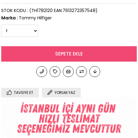
STOK KODU
(TH1782120 EAN:7613272357548)
Marka
:
Tommy Hilfiger
TAVSIYE ET
YORUM YAZ