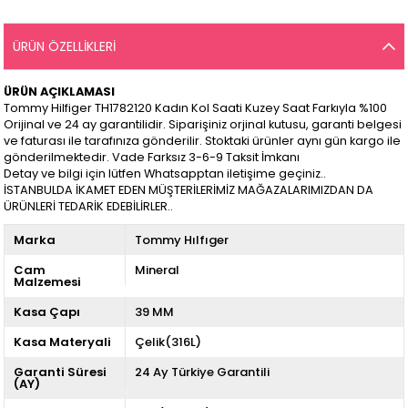
ÜRÜN ÖZELLIKLERI
ÜRÜN AÇIKLAMASI
Tommy Hilfiger TH1782120 Kadın Kol Saati Kuzey Saat Farkıyla %100
Orijinal ve 24 ay garantilidir. Siparişiniz orjinal kutusu, garanti belgesi
ve faturası ile tarafınıza gönderilir. Stoktaki ürünler aynı gün kargo ile
gönderilmektedir. Vade Farksız 3-6-9 Taksit İmkanı
Detay ve bilgi için lütfen Whatsapptan iletişime geçiniz..
İSTANBULDA İKAMET EDEN MÜŞTERİLERİMİZ MAĞAZALARIMIZDAN DA
ÜRÜNLERİ TEDARİK EDEBİLİRLER..
Marka
Tommy Hılfıger
Cam
Mineral
Malzemesi
Kasa Çapı
39 MM
Kasa Materyali
Çelik(316L)
Garanti Süresi
24 Ay Türkiye Garantili
(AY)