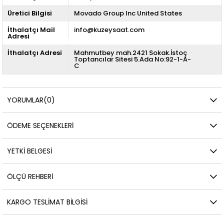
Üretici Bilgisi
Movado Group Inc United States
İthalatçı Mail
info@kuzeysaat.com
Adresi
İthalatçı Adresi
Mahmutbey mah.2421 Sokak.İstoç
Toptancılar Sitesi 5.Ada No:92-1-A-
C
YORUMLAR
(0)
ÖDEME SEÇENEKLERI
YETKİ BELGESİ
ÖLÇÜ REHBERI
KARGO TESLIMAT BILGISI